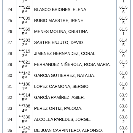
1**
1
***922
61,5
24
BLASCO BRIONES, ELENA.
8**
6
***639
61,5
25
RUBIO MAESTRE, IRENE.
8**
5
***569
61,5
26
MENES MOLINA, CRISTINA.
5**
1
***283
61,4
27
SASTRE ENJUTO, DAVID.
2**
5
***919
61,4
28
JIMENEZ HERNANDEZ, CORAL.
3**
0
***821
61,3
29
FERRANDEZ NIÑEROLA, ROSA MARIA.
6**
2
***142
61,0
30
GARCIA GUTIERREZ, NATALIA.
9**
6
***186
61,0
31
LOPEZ CARMONA, SERGIO.
1**
5
***514
60,9
32
GARCÍA RAMÍREZ, ASIER.
5**
5
***788
60,8
33
PEREZ ORTIZ, PALOMA.
4**
6
***330
60,8
34
ALCOLEA PAREDES, JORGE.
5**
2
***242
60,8
35
DE JUAN CARPINTERO, ALFONSO.
9**
1