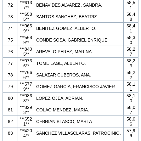
***613
58,5
72
BENAVIDES ALVAREZ, SANDRA.
7**
1
***658
58,4
73
SANTOS SANCHEZ, BEATRIZ.
5**
8
***065
58,4
74
BENITEZ GOMEZ, ALBERTO.
9**
1
***568
58,3
75
CONDE SOSA, GABRIEL ENRIQUE.
9**
0
***840
58,2
76
AREVALO PEREZ, MARINA.
5**
7
***073
58,2
77
TOMÉ LAGE, ALBERTO.
6**
3
***766
58,2
78
SALAZAR CUBEROS, ANA.
6**
2
***577
58,1
79
GOMEZ GARCIA, FRANCISCO JAVIER.
9**
1
***086
58,1
80
LÓPEZ OJEA, ADRIÁN.
8**
0
***829
58,0
81
COLAO MENDEZ, MARIA.
3**
7
***652
58,0
82
CEBRIAN BLASCO, MARTA.
1**
6
***420
57,9
83
SÁNCHEZ VILLASCLARAS, PATROCINIO.
4**
9