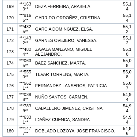
***163
55,1
169
DEZA FERREIRA, ARABELA.
3**
4
***916
55,1
170
GARRIDO ORDOÑEZ, CRISTINA.
5**
4
***432
55,1
171
GARCIA DOMINGUEZ, ELSA.
5**
2
***143
55,1
172
GARNES OVEJERO, VANESSA.
2**
2
***480
ZAVALA MANZANO, MIGUEL
55,1
173
4**
ALEJANDRO.
0
***063
55,0
174
BAEZ SANCHEZ, MARTA.
5**
8
***555
55,0
175
TEVAR TORRENS, MARTA.
0**
8
***562
55,0
176
FERNANDEZ LANSEROS, PATRICIA.
1**
7
***038
54,9
177
NUÑO SANTOS, CARMEN.
8**
4
***783
54,9
178
CABALLERO JIMENEZ, CRISTINA.
9**
4
***633
54,9
179
IDAÑEZ CUENCA, SANDRA.
1**
4
***147
54,8
180
DOBLADO LOZOYA, JOSE FRANCISCO.
7**
6