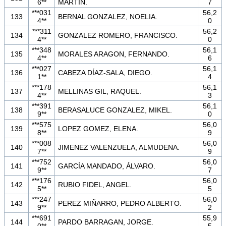
6**
MARTIN.
7
***031
56,2
133
BERNAL GONZALEZ, NOELIA.
4**
0
***311
56,2
134
GONZALEZ ROMERO, FRANCISCO.
4**
0
***348
56,1
135
MORALES ARAGON, FERNANDO.
4**
6
***027
56,1
136
CABEZA DÍAZ-SALA, DIEGO.
1**
4
***178
56,1
137
MELLINAS GIL, RAQUEL.
4**
3
***391
56,1
138
BERASALUCE GONZALEZ, MIKEL.
9**
0
***575
56,0
139
LOPEZ GOMEZ, ELENA.
8**
9
***008
56,0
140
JIMENEZ VALENZUELA, ALMUDENA.
7**
9
***752
56,0
141
GARCÍA MANDADO, ÁLVARO.
9**
7
***176
56,0
142
RUBIO FIDEL, ANGEL.
5**
5
***247
56,0
143
PEREZ MIÑARRO, PEDRO ALBERTO.
9**
2
***691
55,9
144
PARDO BARRAGAN, JORGE.
0**
5