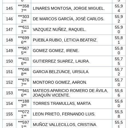
***358
55,9
145
LINARES MONTOSA, JORGE MIGUEL.
7**
4
***303
55,9
146
DE MARCOS GARCÍA, JOSÉ CARLOS.
2**
2
***611
55,9
147
VAZQUEZ NUÑEZ, RAQUEL.
1**
0
***699
55,8
148
PUEBLA RUBIO, LETICIA BEATRIZ.
6**
1
***967
55,8
149
GOMEZ GOMEZ, IRENE.
5**
0
***411
55,7
150
GUTIERREZ SUAREZ, LAURA.
6**
5
***046
55,7
151
GARCIA BELZUNCE, URSULA.
8**
2
***876
55,7
152
MONTORO GOMEZ, AARON.
7**
0
***941
MATEOS APARICIO ROMERO DE ÁVILA,
55,6
153
6**
JOAQUÍN VICENTE.
6
***188
55,6
154
TORRES TRAMULLAS, MARTA.
3**
0
***072
55,5
155
LEON PRIETO, FERNANDO LUIS.
1**
8
***597
55,5
156
MUÑOZ VALLECILLOS, CRISTINA.
1**
1