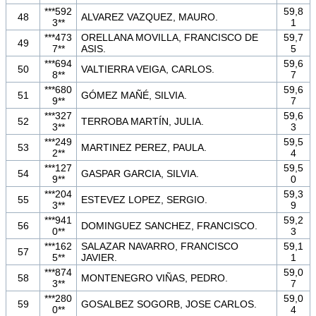
***592
59,8
48
ALVAREZ VAZQUEZ, MAURO.
3**
1
***473
ORELLANA MOVILLA, FRANCISCO DE
59,7
49
7**
ASIS.
5
***694
59,6
50
VALTIERRA VEIGA, CARLOS.
8**
7
***680
59,6
51
GÓMEZ MAÑÉ, SILVIA.
9**
7
***327
59,6
52
TERROBA MARTÍN, JULIA.
3**
3
***249
59,5
53
MARTINEZ PEREZ, PAULA.
2**
4
***127
59,5
54
GASPAR GARCIA, SILVIA.
9**
0
***204
59,3
55
ESTEVEZ LOPEZ, SERGIO.
3**
9
***941
59,2
56
DOMINGUEZ SANCHEZ, FRANCISCO.
0**
3
***162
SALAZAR NAVARRO, FRANCISCO
59,1
57
5**
JAVIER.
1
***874
59,0
58
MONTENEGRO VIÑAS, PEDRO.
3**
7
***280
59,0
59
GOSALBEZ SOGORB, JOSE CARLOS.
0**
4