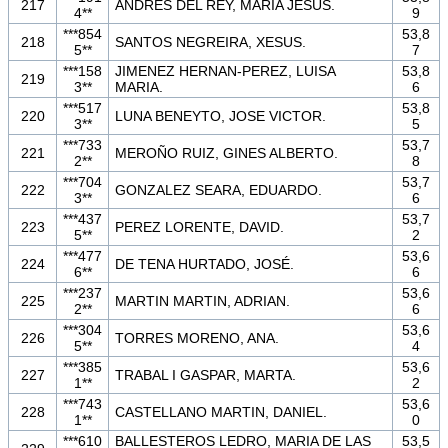
217
ANDRES DEL REY, MARIA JESUS.
4**
9
***854
53,8
218
SANTOS NEGREIRA, XESUS.
5**
7
***158
JIMENEZ HERNAN-PEREZ, LUISA
53,8
219
3**
MARIA.
6
***517
53,8
220
LUNA BENEYTO, JOSE VICTOR.
3**
5
***733
53,7
221
MEROÑO RUIZ, GINES ALBERTO.
2**
8
***704
53,7
222
GONZALEZ SEARA, EDUARDO.
3**
6
***437
53,7
223
PEREZ LORENTE, DAVID.
5**
2
***477
53,6
224
DE TENA HURTADO, JOSÉ.
6**
6
***237
53,6
225
MARTIN MARTIN, ADRIAN.
2**
6
***304
53,6
226
TORRES MORENO, ANA.
5**
4
***385
53,6
227
TRABAL I GASPAR, MARTA.
1**
2
***743
53,6
228
CASTELLANO MARTIN, DANIEL.
1**
0
***610
BALLESTEROS LEDRO, MARIA DE LAS
53,5