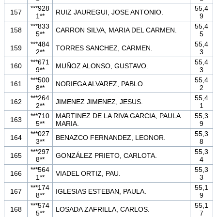
***928
55,4
157
RUIZ JAUREGUI, JOSE ANTONIO.
1**
9
***833
55,4
158
CARRON SILVA, MARIA DEL CARMEN.
5**
5
***484
55,4
159
TORRES SANCHEZ, CARMEN.
2**
3
***671
55,4
160
MUÑOZ ALONSO, GUSTAVO.
9**
3
***500
55,4
161
NORIEGA ALVAREZ, PABLO.
8**
2
***264
55,4
162
JIMENEZ JIMENEZ, JESUS.
2**
1
***710
MARTINEZ DE LA RIVA GARCIA, PAULA
55,3
163
5**
MARIA.
9
***027
55,3
164
BENAZCO FERNANDEZ, LEONOR.
3**
8
***297
55,3
165
GONZÁLEZ PRIETO, CARLOTA.
8**
4
***564
55,3
166
VIADEL ORTIZ, PAU.
1**
3
***174
55,1
167
IGLESIAS ESTEBAN, PAULA.
8**
9
***574
55,1
168
LOSADA ZAFRILLA, CARLOS.
5**
7