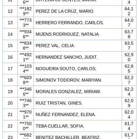
6**
4
***182
64,1
12
PEREZ DE LA CRUZ, MARIO.
9**
2
***773
64,0
13
HERRERO FERRANDO, CARLOS.
3**
7
***934
63,7
14
MIJENS RODRIGUEZ, NATALIA.
6**
8
***834
63,5
15
PEREZ VAL, CELIA.
8**
7
***492
62,9
16
HERNANDEZ SANCHO, JUDIT.
1**
0
***103
62,8
17
NOGUEIRA SOUTO, CARLOS.
4**
5
***603
62,2
18
SIMONOV TODOROV, MARIYAN.
8**
7
***346
62,2
19
MORALES GONZALEZ, MIRIAM.
6**
4
***746
62,0
20
RUIZ TRISTAN, GINES.
3**
9
***970
62,0
21
NUÑEZ FERNANDEZ, ELENA.
1**
4
***750
61,7
22
TEBA CUELLAR, SOFIA.
0**
4
***682
61,7
23
BENITEZ BACHILLER, BEATRIZ.