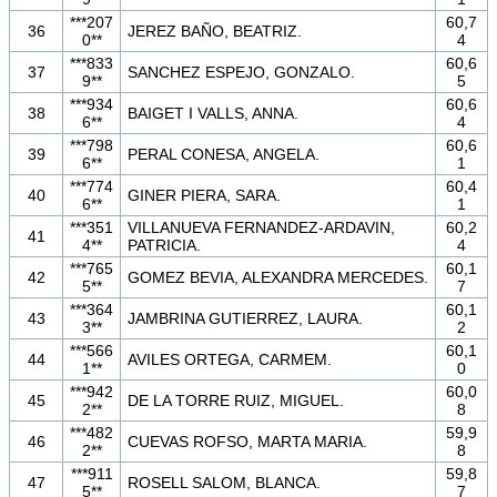
***207
60,7
36
JEREZ BAÑO, BEATRIZ.
0**
4
***833
60,6
37
SANCHEZ ESPEJO, GONZALO.
9**
5
***934
60,6
38
BAIGET I VALLS, ANNA.
6**
4
***798
60,6
39
PERAL CONESA, ANGELA.
6**
1
***774
60,4
40
GINER PIERA, SARA.
6**
1
***351
VILLANUEVA FERNANDEZ-ARDAVIN,
60,2
41
4**
PATRICIA.
4
***765
60,1
42
GOMEZ BEVIA, ALEXANDRA MERCEDES.
5**
7
***364
60,1
43
JAMBRINA GUTIERREZ, LAURA.
3**
2
***566
60,1
44
AVILES ORTEGA, CARMEM.
1**
0
***942
60,0
45
DE LA TORRE RUIZ, MIGUEL.
2**
8
***482
59,9
46
CUEVAS ROFSO, MARTA MARIA.
2**
8
***911
59,8
47
ROSELL SALOM, BLANCA.
5**
7