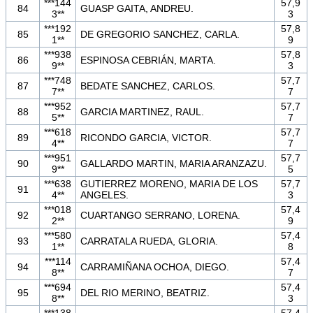
***144
57,9
84
GUASP GAITA, ANDREU.
3**
3
***192
57,8
85
DE GREGORIO SANCHEZ, CARLA.
1**
9
***938
57,8
86
ESPINOSA CEBRIÁN, MARTA.
9**
3
***748
57,7
87
BEDATE SANCHEZ, CARLOS.
7**
7
***952
57,7
88
GARCIA MARTINEZ, RAUL.
5**
7
***618
57,7
89
RICONDO GARCIA, VICTOR.
4**
7
***951
57,7
90
GALLARDO MARTIN, MARIA ARANZAZU.
9**
5
***638
GUTIERREZ MORENO, MARIA DE LOS
57,7
91
4**
ANGELES.
3
***018
57,4
92
CUARTANGO SERRANO, LORENA.
2**
9
***580
57,4
93
CARRATALA RUEDA, GLORIA.
1**
8
***114
57,4
94
CARRAMIÑANA OCHOA, DIEGO.
8**
7
***694
57,4
95
DEL RIO MERINO, BEATRIZ.
8**
3
***138
57,4