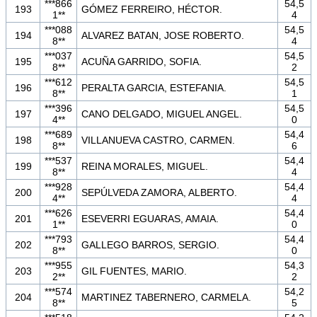
***866
54,5
193
GÓMEZ FERREIRO, HÉCTOR.
1**
4
***088
54,5
194
ALVAREZ BATAN, JOSE ROBERTO.
8**
4
***037
54,5
195
ACUÑA GARRIDO, SOFIA.
8**
2
***612
54,5
196
PERALTA GARCIA, ESTEFANIA.
8**
1
***396
54,5
197
CANO DELGADO, MIGUEL ANGEL.
4**
0
***689
54,4
198
VILLANUEVA CASTRO, CARMEN.
8**
6
***537
54,4
199
REINA MORALES, MIGUEL.
8**
4
***928
54,4
200
SEPÚLVEDA ZAMORA, ALBERTO.
4**
4
***626
54,4
201
ESEVERRI EGUARAS, AMAIA.
1**
0
***793
54,4
202
GALLEGO BARROS, SERGIO.
8**
0
***955
54,3
203
GIL FUENTES, MARIO.
2**
2
***574
54,2
204
MARTINEZ TABERNERO, CARMELA.
8**
5