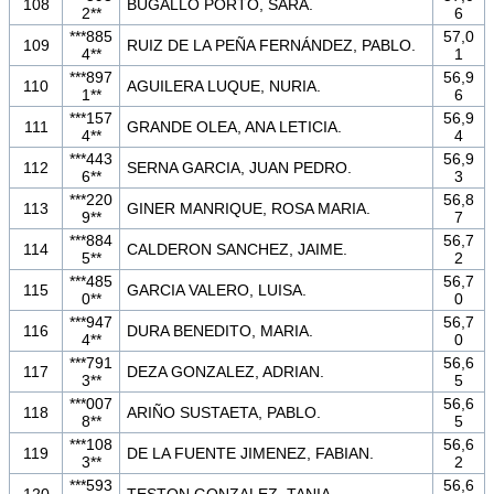
108
BUGALLO PORTO, SARA.
2**
6
***885
57,0
109
RUIZ DE LA PEÑA FERNÁNDEZ, PABLO.
4**
1
***897
56,9
110
AGUILERA LUQUE, NURIA.
1**
6
***157
56,9
111
GRANDE OLEA, ANA LETICIA.
4**
4
***443
56,9
112
SERNA GARCIA, JUAN PEDRO.
6**
3
***220
56,8
113
GINER MANRIQUE, ROSA MARIA.
9**
7
***884
56,7
114
CALDERON SANCHEZ, JAIME.
5**
2
***485
56,7
115
GARCIA VALERO, LUISA.
0**
0
***947
56,7
116
DURA BENEDITO, MARIA.
4**
0
***791
56,6
117
DEZA GONZALEZ, ADRIAN.
3**
5
***007
56,6
118
ARIÑO SUSTAETA, PABLO.
8**
5
***108
56,6
119
DE LA FUENTE JIMENEZ, FABIAN.
3**
2
***593
56,6
120
TESTON GONZALEZ, TANIA.