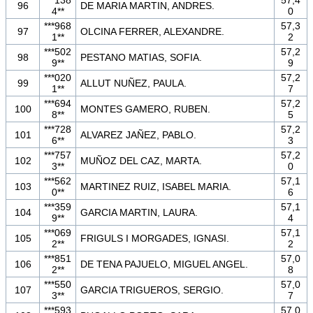
96
DE MARIA MARTIN, ANDRES.
4**
0
***968
57,3
97
OLCINA FERRER, ALEXANDRE.
1**
2
***502
57,2
98
PESTANO MATIAS, SOFIA.
9**
9
***020
57,2
99
ALLUT NUÑEZ, PAULA.
1**
7
***694
57,2
100
MONTES GAMERO, RUBEN.
8**
5
***728
57,2
101
ALVAREZ JAÑEZ, PABLO.
6**
3
***757
57,2
102
MUÑOZ DEL CAZ, MARTA.
3**
0
***562
57,1
103
MARTINEZ RUIZ, ISABEL MARIA.
0**
6
***359
57,1
104
GARCIA MARTIN, LAURA.
9**
4
***069
57,1
105
FRIGULS I MORGADES, IGNASI.
2**
2
***851
57,0
106
DE TENA PAJUELO, MIGUEL ANGEL.
2**
8
***550
57,0
107
GARCIA TRIGUEROS, SERGIO.
3**
7
***593
57,0