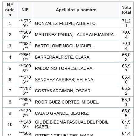
N.º
Nota
orde
NIF
Apellidos y nombre
total
n
***576
71,2
1
GONZALEZ FELIPE, ALBERTO.
9**
1
***589
70,6
2
MARTINEZ PARRA, LAURA ALEJANDRA.
0**
4
***622
70,1
3
BARTOLOME NOCI, MIGUEL.
7**
4
***861
66,0
4
BARRERA ALPISTE, CLARA.
1**
3
***600
65,9
5
PALOMINO TORRES, LAURA.
6**
7
***670
65,4
6
SANCHEZ ARRIBAS, HELENA.
6**
6
***752
65,2
7
COSTAS ARGIMON, OSCAR.
6**
2
***895
65,1
8
RODRIGUEZ CORTES, MIGUEL.
6**
1
***130
65,0
9
CALVO GRANDE, BEATRIZ.
7**
5
***148
GIL DE BIEDMA PASCUAL DEL POBIL,
64,5
10
3**
ISABEL.
2
***506
64,4
11
ORTEGA CIFUENTES, MARIA.