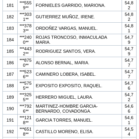
***555
54,8
181
FORNIELES GARRIDO, MARIONA.
9**
2
***303
54,8
182
GUTIERREZ MUÑOZ, IRENE.
1**
2
***378
54,8
183
ORDOÑEZ VARGAS, MANUEL.
3**
1
***240
ROJAS TRONCOSO, INMACULADA
54,7
184
0**
MARIA.
9
***443
54,7
185
RODRIGUEZ SANTOS, VERA.
2**
9
***875
54,7
186
ALONSO BERNAL, MARIA.
0**
7
***523
54,7
187
CAMINERO LOBERA, ISABEL.
6**
7
***575
54,7
188
EXPOSITO EXPOSITO, RAQUEL.
5**
6
***325
54,7
189
HERRERO MIGUEL, LAURA.
5**
2
***792
MARTINEZ-HOMBRE GARCIA-
54,6
190
6**
BERNARDO, COVADONGA.
6
***121
54,6
191
GARCIA TORRES, MANUEL.
8**
1
***651
54,5
192
CASTILLO MORENO, ELISA.
8**
4