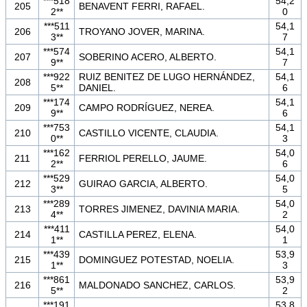
***518
54,2
205
BENAVENT FERRI, RAFAEL.
2**
0
***511
54,1
206
TROYANO JOVER, MARINA.
3**
7
***574
54,1
207
SOBERINO ACERO, ALBERTO.
9**
7
***922
RUIZ BENITEZ DE LUGO HERNÁNDEZ,
54,1
208
5**
DANIEL.
6
***174
54,1
209
CAMPO RODRÍGUEZ, NEREA.
9**
6
***753
54,1
210
CASTILLO VICENTE, CLAUDIA.
0**
3
***162
54,0
211
FERRIOL PERELLO, JAUME.
2**
6
***529
54,0
212
GUIRAO GARCIA, ALBERTO.
3**
5
***289
54,0
213
TORRES JIMENEZ, DAVINIA MARIA.
4**
2
***411
54,0
214
CASTILLA PEREZ, ELENA.
1**
1
***439
53,9
215
DOMINGUEZ POTESTAD, NOELIA.
1**
3
***861
53,9
216
MALDONADO SANCHEZ, CARLOS.
5**
2
***191
53,8