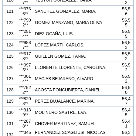
7**
2
***376
56,5
121
SANCHEZ GONZALEZ, MARIA.
6**
6
***790
56,5
122
GOMEZ MANZANO, MARIA OLIVA.
2**
5
***251
56,5
123
DIEZ OCAÑA, LUIS.
4**
5
***988
56,5
124
LÓPEZ MARTÍ, CARLOS.
7**
3
***617
56,5
125
GUILLÉN GÓMEZ, TANIA.
8**
2
***097
56,5
126
LLORENTE LLORENTE, CAROLINA.
5**
2
***301
56,5
127
MACIAS BEJARANO, ALVARO.
4**
2
***752
56,5
128
ACOSTA FONCUBIERTA, DANIEL.
2**
0
***820
56,4
129
PEREZ BUJALANCE, MARINA.
3**
7
***913
56,4
130
MOLINERO SASTRE, EVA.
9**
5
***287
56,4
131
CHOVER MARTINEZ, SAMUEL.
8**
1
***345
FERNANDEZ SCAGLIUSI, NICOLAS
56,3
132