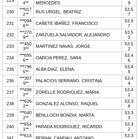
229
4**
MERCEDES.
9
***017
53,5
230
RUS URGEL, BEATRIZ.
2**
7
***094
53,5
231
CAÑETE IBAÑEZ, FRANCISCO.
6**
7
***270
53,5
232
ZARZUELA SALVADOR, ALEJANDRO.
9**
3
***450
53,5
233
MARTINEZ NAVAS, JORGE.
3**
2
***695
53,4
234
GARCIA PEREZ, SARA.
6**
6
***796
53,4
235
ALBA DIAZ, ELENA.
5**
5
***307
53,4
236
PALACIOS SERRANO, CRISTINA.
9**
4
***498
53,4
237
ZORELLE RODRIGUEZ, MARIA.
2**
1
***626
53,3
238
GONZALEZ ALONSO, RAQUEL.
2**
8
***040
53,3
239
BENLLOCH BONDIA, MARTA.
2**
3
***654
53,3
240
PARADA RODRIGUEZ, RICARDO.
1**
2
***614
53,3
241
BERNAL CANDAU, ANTONIO.