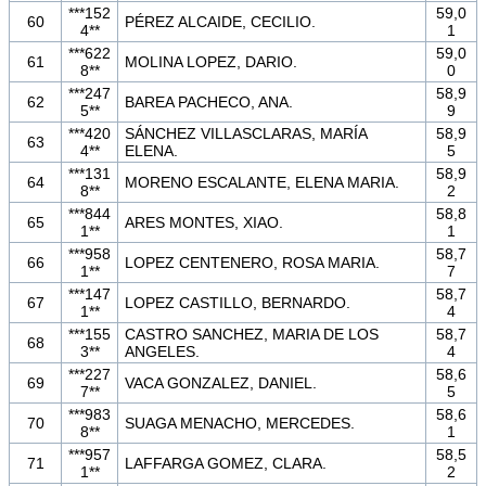
***152
59,0
60
PÉREZ ALCAIDE, CECILIO.
4**
1
***622
59,0
61
MOLINA LOPEZ, DARIO.
8**
0
***247
58,9
62
BAREA PACHECO, ANA.
5**
9
***420
SÁNCHEZ VILLASCLARAS, MARÍA
58,9
63
4**
ELENA.
5
***131
58,9
64
MORENO ESCALANTE, ELENA MARIA.
8**
2
***844
58,8
65
ARES MONTES, XIAO.
1**
1
***958
58,7
66
LOPEZ CENTENERO, ROSA MARIA.
1**
7
***147
58,7
67
LOPEZ CASTILLO, BERNARDO.
1**
4
***155
CASTRO SANCHEZ, MARIA DE LOS
58,7
68
3**
ANGELES.
4
***227
58,6
69
VACA GONZALEZ, DANIEL.
7**
5
***983
58,6
70
SUAGA MENACHO, MERCEDES.
8**
1
***957
58,5
71
LAFFARGA GOMEZ, CLARA.
1**
2