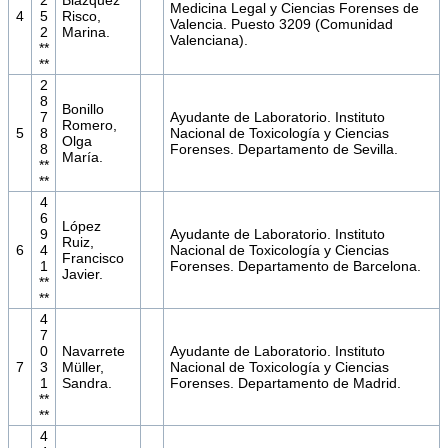
2
Blázquez
Medicina Legal y Ciencias Forenses de
4
5
Risco,
Valencia. Puesto 3209 (Comunidad
2
Marina.
Valenciana).
**
**
2
8
Bonillo
7
Ayudante de Laboratorio. Instituto
Romero,
5
8
Nacional de Toxicología y Ciencias
Olga
8
Forenses. Departamento de Sevilla.
María.
**
**
4
6
López
9
Ayudante de Laboratorio. Instituto
Ruiz,
6
4
Nacional de Toxicología y Ciencias
Francisco
1
Forenses. Departamento de Barcelona.
Javier.
**
**
4
7
0
Navarrete
Ayudante de Laboratorio. Instituto
7
3
Müller,
Nacional de Toxicología y Ciencias
1
Sandra.
Forenses. Departamento de Madrid.
**
**
4