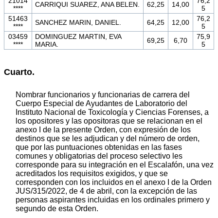
21014
76,2
CARRIQUI SUAREZ, ANA BELEN.
62,25
14,00
****
5
51463
76,2
SANCHEZ MARIN, DANIEL.
64,25
12,00
****
5
03459
DOMINGUEZ MARTIN, EVA
75,9
69,25
6,70
****
MARIA.
5
Cuarto.
Nombrar funcionarios y funcionarias de carrera del
Cuerpo Especial de Ayudantes de Laboratorio del
Instituto Nacional de Toxicología y Ciencias Forenses, a
los opositores y las opositoras que se relacionan en el
anexo I de la presente Orden, con expresión de los
destinos que se les adjudican y del número de orden,
que por las puntuaciones obtenidas en las fases
comunes y obligatorias del proceso selectivo les
corresponde para su integración en el Escalafón, una vez
acreditados los requisitos exigidos, y que se
corresponden con los incluidos en el anexo I de la Orden
JUS/315/2022, de 4 de abril, con la excepción de las
personas aspirantes incluidas en los ordinales primero y
segundo de esta Orden.