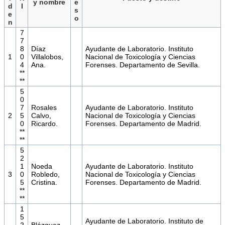
y nombre
e
d
I
s
e
o
n
7
7
8
Díaz
Ayudante de Laboratorio. Instituto
1
0
Villalobos,
Nacional de Toxicología y Ciencias
4
Ana.
Forenses. Departamento de Sevilla.
**
**
5
0
7
Rosales
Ayudante de Laboratorio. Instituto
2
5
Calvo,
Nacional de Toxicología y Ciencias
0
Ricardo.
Forenses. Departamento de Madrid.
**
**
5
2
1
Noeda
Ayudante de Laboratorio. Instituto
3
0
Robledo,
Nacional de Toxicología y Ciencias
5
Cristina.
Forenses. Departamento de Madrid.
**
**
1
5
Ayudante de Laboratorio. Instituto de