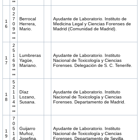
**
0
2
7
Berrocal
Ayudante de Laboratorio. Instituto de
1
0
Herrera,
Medicina Legal y Ciencias Forenses de
6
9
Mario.
Madrid (Comunidad de Madrid).
**
**
2
5
1
Lumbreras
Ayudante de Laboratorio. Instituto
1
6
Yagüe,
Nacional de Toxicología y Ciencias
7
9
Mariano.
Forenses. Delegación de S. C. Tenerife.
**
**
5
2
1
Díaz
Ayudante de Laboratorio. Instituto
1
1
Lozano,
Nacional de Toxicología y Ciencias
8
4
Susana.
Forenses. Departamento de Madrid.
**
**
7
0
5
Guijarro
Ayudante de Laboratorio. Instituto
1
1
Muñoz,
Nacional de Toxicología y Ciencias
9
4
Josefina.
Forenses. Departamento de Sevilla.