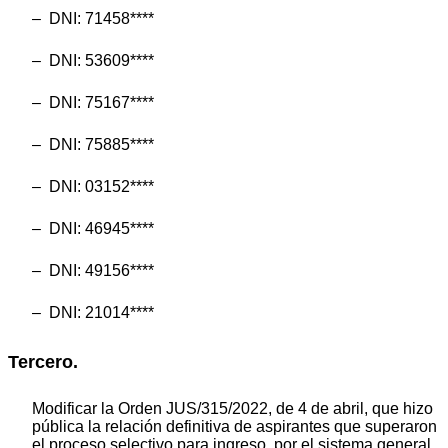
– DNI: 71458****
– DNI: 53609****
– DNI: 75167****
– DNI: 75885****
– DNI: 03152****
– DNI: 46945****
– DNI: 49156****
– DNI: 21014****
Tercero.
Modificar la Orden JUS/315/2022, de 4 de abril, que hizo
pública la relación definitiva de aspirantes que superaron
el proceso selectivo para ingreso, por el sistema general