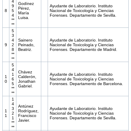
4
Godínez
9
Ayudante de Laboratorio. Instituto
Pérez,
8
5
Nacional de Toxicología y Ciencias
María
4
Forenses. Departamento de Sevilla.
Luisa.
**
**
5
3
4
Sainero
Ayudante de Laboratorio. Instituto
9
2
Peinado,
Nacional de Toxicología y Ciencias
8
Beatriz.
Forenses. Departamento de Madrid.
**
**
5
4
Chávez
1
Ayudante de Laboratorio. Instituto
1
Calderón,
6
Nacional de Toxicología y Ciencias
0
Jonathan
5
Forenses. Departamento de Barcelona.
Gabriel.
**
**
1
4
Antúnez
3
Ayudante de Laboratorio. Instituto
1
Rodríguez,
2
Nacional de Toxicología y Ciencias
1
Francisco
1
Forenses. Departamento de Sevilla.
Javier.
**
**