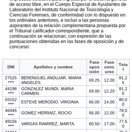
de acceso libre, en el Cuerpo Especial de Ayudantes de
Laboratorio del Instituto Nacional de Toxicología y
Ciencias Forenses, de conformidad con lo dispuesto en
los ordinales anteriores, e incluir a las personas
aspirantes de la relación complementaria propuesta por
el Tribunal calificador correspondiente, que a
continuación se relacionan, con expresión de las
puntuaciones obtenidas en las fases de oposición y de
concurso:
Fase
Fase
Tota
DNI
Apellidos y nombre
opos
conc
l
ición
urso
27525
BERENGUEL ANDUJAR, MARIA
81,2
69,25
12,00
****
ANGELES.
5
44198
GONZALEZ MUNDI, MARIA
81,2
69,00
12,20
****
CARMEN.
0
03152
80,0
ESTEVE MERODIO, VIRGINIA.
66,00
14,00
****
0
46945
78,0
GOMEZ HERRAIZ, ROCIO.
66,00
12,00
****
0
49156
77,5
VARGAS RAMIREZ, MARTA.
60,50
17,00
****
0