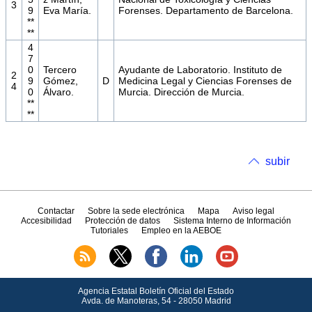
3
9
Eva María.
Forenses. Departamento de Barcelona.
**
**
4
7
0
Tercero
Ayudante de Laboratorio. Instituto de
2
9
Gómez,
D
Medicina Legal y Ciencias Forenses de
4
0
Álvaro.
Murcia. Dirección de Murcia.
**
**
subir
Contactar
Sobre la sede electrónica
Mapa
Aviso legal
Accesibilidad
Protección de datos
Sistema Interno de Información
Tutoriales
Empleo en la AEBOE
Agencia Estatal Boletín Oficial del Estado
Avda.
de Manoteras, 54 - 28050 Madrid