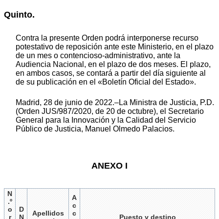
Quinto.
Contra la presente Orden podrá interponerse recurso
potestativo de reposición ante este Ministerio, en el plazo
de un mes o contencioso-administrativo, ante la
Audiencia Nacional, en el plazo de dos meses. El plazo,
en ambos casos, se contará a partir del día siguiente al
de su publicación en el «Boletín Oficial del Estado».
Madrid, 28 de junio de 2022.–La Ministra de Justicia, P.D.
(Orden JUS/987/2020, de 20 de octubre), el Secretario
General para la Innovación y la Calidad del Servicio
Público de Justicia, Manuel Olmedo Palacios.
ANEXO I
N
A
.º
c
o
D
Apellidos
c
r
N
Puesto y destino