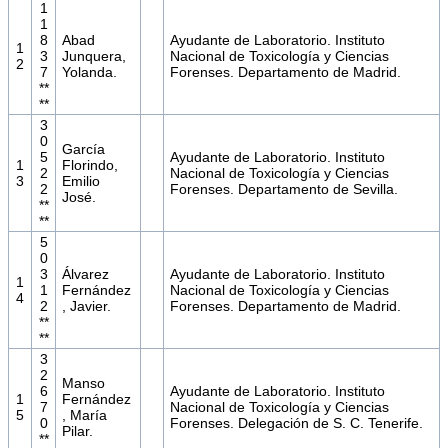
1
1
8
Abad
Ayudante de Laboratorio. Instituto
1
3
Junquera,
Nacional de Toxicología y Ciencias
2
7
Yolanda.
Forenses. Departamento de Madrid.
**
**
3
0
García
5
Ayudante de Laboratorio. Instituto
1
Florindo,
2
Nacional de Toxicología y Ciencias
3
Emilio
2
Forenses. Departamento de Sevilla.
José.
**
**
5
0
3
Álvarez
Ayudante de Laboratorio. Instituto
1
1
Fernández
Nacional de Toxicología y Ciencias
4
2
, Javier.
Forenses. Departamento de Madrid.
**
**
3
2
Manso
6
Ayudante de Laboratorio. Instituto
1
Fernández
7
Nacional de Toxicología y Ciencias
5
, María
0
Forenses. Delegación de S. C. Tenerife.
Pilar.
**