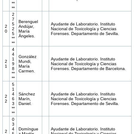
**
**
2
7
Berenguel
5
Ayudante de Laboratorio. Instituto
2
Andújar,
2
Nacional de Toxicología y Ciencias
0
María
5
Forenses. Departamento de Sevilla.
Ángeles.
**
**
4
4
González
1
Ayudante de Laboratorio. Instituto
2
Mundi,
9
Nacional de Toxicología y Ciencias
1
María
8
Forenses. Departamento de Barcelona.
Carmen.
**
**
5
1
4
Sánchez
Ayudante de Laboratorio. Instituto
2
6
Marín,
Nacional de Toxicología y Ciencias
2
3
Daniel.
Forenses. Departamento de Sevilla.
**
**
0
3
4
Domíngue
Ayudante de Laboratorio. Instituto
2
5
z Martín,
Nacional de Toxicología y Ciencias