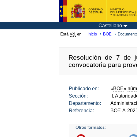
Castellano
Está
Vd.
en
Inicio
BOE
Documento
Resolución de 7 de ju
convocatoria para prov
Publicado en:
«
BOE
»
núm
Sección:
II. Autorida
Departamento:
Administrac
Referencia:
BOE-A-202
Otros formatos: