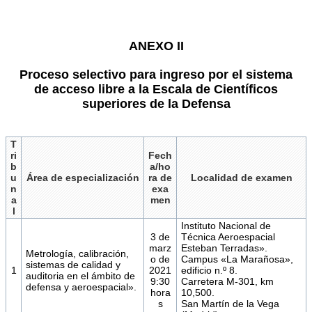
ANEXO II
Proceso selectivo para ingreso por el sistema
de acceso libre a la Escala de Científicos
superiores de la Defensa
T
ri
Fech
b
a/ho
u
Área de especialización
ra de
Localidad de examen
n
exa
a
men
l
Instituto Nacional de
3 de
Técnica Aeroespacial
marz
Esteban Terradas».
Metrología, calibración,
o de
Campus «La Marañosa»,
sistemas de calidad y
1
2021
edificio n.º 8.
auditoria en el ámbito de
9:30
Carretera M-301, km
defensa y aeroespacial».
hora
10,500.
s
San Martín de la Vega