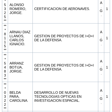
*
A
5
ALONSO
.
3
ROMERO,
CERTIFICACION DE AERONAVES.
1
G
2
JORGE.
.
5
**
**
*
ARNAU DIAZ
A
8
LLANOS,
GESTION DE PROYECTOS DE I+D+I
.
1
1
CARLOS
DE LA DEFENSA.
G
1
IGNACIO.
.
5
**
**
*
A
5
ARRANZ
GESTION DE PROYECTOS DE I+D+I
.
4
BOTIJA,
1
DE LA DEFENSA.
G
8
JORGE.
.
3
**
**
*
A
0
BELDA
DESARROLLO DE NUEVAS
.
3
PARA,
TECNOLOGIAS OPTICAS EN
1
G
2
CAROLINA.
INVESTIGACION ESPACIAL.
.
2
**