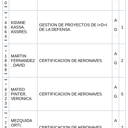
.
0
**
**
*
A
4
KIDANE
GESTION DE PROYECTOS DE I+D+I
.
6
KASSA,
1
DE LA DEFENSA.
G
6
ASSRES.
.
4
**
**
*
A
1
MARTIN
.
8
FERNANDEZ
CERTIFICACION DE AERONAVES.
2
G
6
, DAVID.
.
8
**
**
*
A
4
MATEO
.
2
PINTER,
CERTIFICACION DE AERONAVES.
5
G
2
VERONICA.
.
3
**
**
*
MEZQUIDA
A
7
ORTI,
.
4
CERTIFICACION DE AERONAVES.
2