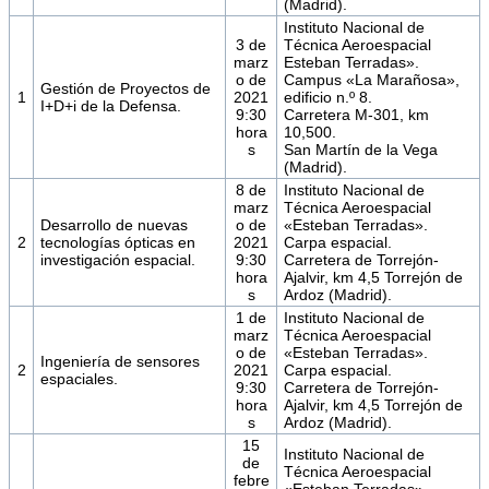
(Madrid).
Instituto Nacional de
3 de
Técnica Aeroespacial
marz
Esteban Terradas».
o de
Campus «La Marañosa»,
Gestión de Proyectos de
1
2021
edificio n.º 8.
I+D+i de la Defensa.
9:30
Carretera M-301, km
hora
10,500.
s
San Martín de la Vega
(Madrid).
8 de
Instituto Nacional de
marz
Técnica Aeroespacial
Desarrollo de nuevas
o de
«Esteban Terradas».
2
tecnologías ópticas en
2021
Carpa espacial.
investigación espacial.
9:30
Carretera de Torrejón-
hora
Ajalvir, km 4,5 Torrejón de
s
Ardoz (Madrid).
1 de
Instituto Nacional de
marz
Técnica Aeroespacial
o de
«Esteban Terradas».
Ingeniería de sensores
2
2021
Carpa espacial.
espaciales.
9:30
Carretera de Torrejón-
hora
Ajalvir, km 4,5 Torrejón de
s
Ardoz (Madrid).
15
Instituto Nacional de
de
Técnica Aeroespacial
febre
«Esteban Terradas».