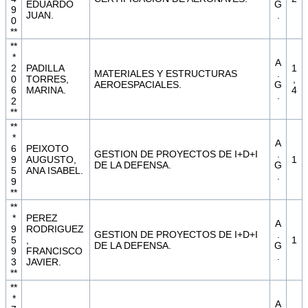
EDUARDO
G
9
JUAN.
.
0
**
**
*
A
2
PADILLA
1
MATERIALES Y ESTRUCTURAS
.
0
TORRES,
,
AEROESPACIALES.
G
6
MARINA.
4
.
2
**
**
*
A
6
PEIXOTO
GESTION DE PROYECTOS DE I+D+I
.
9
AUGUSTO,
1
DE LA DEFENSA.
G
5
ANA ISABEL.
.
9
**
**
*
PEREZ
A
9
RODRIGUEZ
GESTION DE PROYECTOS DE I+D+I
.
5
,
1
DE LA DEFENSA.
G
9
FRANCISCO
.
3
JAVIER.
**
**
*
A