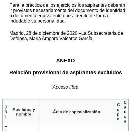
Para la práctica de los ejercicios los aspirantes deberán
ir provistos necesariamente del documento de identidad
o documento equivalente que acredite de forma
indudable su personalidad.
Madrid, 28 de diciembre de 2020.–La Subsecretaria de
Defensa, María Amparo Valcarce García.
ANEXO
Relación provisional de aspirantes excluidos
Acceso libre
C
C
D
a
Apellidos y
u
N
Área de especialización
u
nombre
p
I
s
o
a
**