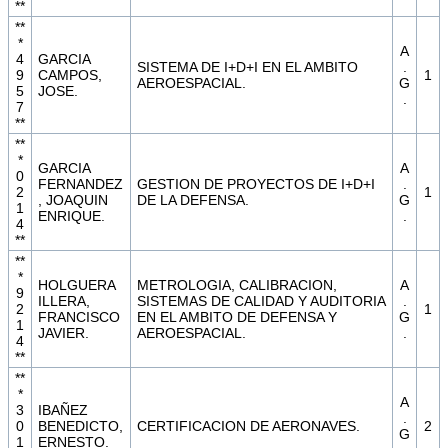
**
**
*
A
4
GARCIA
SISTEMA DE I+D+I EN EL AMBITO
.
9
CAMPOS,
1
AEROESPACIAL.
G
5
JOSE.
.
7
**
**
*
GARCIA
A
0
FERNANDEZ
GESTION DE PROYECTOS DE I+D+I
.
2
1
, JOAQUIN
DE LA DEFENSA.
G
1
ENRIQUE.
.
4
**
**
*
HOLGUERA
METROLOGIA, CALIBRACION,
A
9
ILLERA,
SISTEMAS DE CALIDAD Y AUDITORIA
.
2
1
FRANCISCO
EN EL AMBITO DE DEFENSA Y
G
1
JAVIER.
AEROESPACIAL.
.
4
**
**
*
A
3
IBAÑEZ
.
0
BENEDICTO,
CERTIFICACION DE AERONAVES.
2
G
1
ERNESTO.