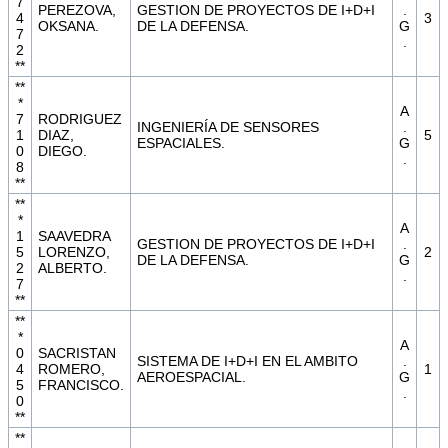
7
PEREZOVA,
GESTION DE PROYECTOS DE I+D+I
.
4
3
OKSANA.
DE LA DEFENSA.
G
7
.
2
**
**
*
A
7
RODRIGUEZ
INGENIERÍA DE SENSORES
.
1
DIAZ,
5
ESPACIALES.
G
0
DIEGO.
.
8
**
**
*
A
1
SAAVEDRA
GESTION DE PROYECTOS DE I+D+I
.
5
LORENZO,
2
DE LA DEFENSA.
G
2
ALBERTO.
.
7
**
**
*
A
0
SACRISTAN
SISTEMA DE I+D+I EN EL AMBITO
.
4
ROMERO,
1
AEROESPACIAL.
G
5
FRANCISCO.
.
0
**
**