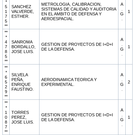
*
METROLOGIA, CALIBRACION,
A
5
SANCHEZ
SISTEMAS DE CALIDAD Y AUDITORIA
.
1
VALVERDE,
1
EN EL AMBITO DE DEFENSA Y
G
7
ESTHER.
AEROESPACIAL.
.
5
**
**
*
A
4
SANROMA
GESTION DE PROYECTOS DE I+D+I
.
7
BORDALLO,
1
DE LA DEFENSA.
G
8
JOSE LUIS.
.
5
**
**
*
SILVELA
A
6
PEÑA,
AERODINAMICA TEORICA Y
.
5
2
ENRIQUE
EXPERIMENTAL.
G
2
FAUSTINO.
.
9
**
**
*
A
1
TORRES
GESTION DE PROYECTOS DE I+D+I
.
0
PEREZ,
1
DE LA DEFENSA.
G
8
JOSE LUIS.
.
7
**