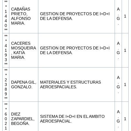
**
*
CABAÑAS
A
1
PRIETO,
GESTION DE PROYECTOS DE I+D+I
.
4
1
ALFONSO
DE LA DEFENSA.
G
4
MARIA.
.
0
**
**
*
CACERES
A
4
MOSQUEIRA
GESTION DE PROYECTOS DE I+D+I
.
1
1
, KATIA
DE LA DEFENSA.
G
9
MARIA.
.
3
**
**
*
A
2
DAPENA GIL,
MATERIALES Y ESTRUCTURAS
.
3
1
GONZALO.
AEROESPACIALES.
G
8
.
9
**
**
*
A
6
DIEZ
SISTEMA DE I+D+I EN EL AMBITO
.
0
ZAPARDIEL,
1
AEROESPACIAL.
G
2
BEGOÑA.
.
1