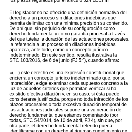
los plazos regulados por el artículo 324 LECrim.
El legislador no ha ofrecido una definición normativa del
derecho a un proceso sin dilaciones indebidas que
permita delimitar con una mínima precisión su contenido.
De ahí que, sin perjuicio de su configuración como
derecho fundamental y como garantía procesal a través
del que tutelar la duración de las actuaciones procesales,
la referencia a un proceso sin dilaciones indebidas
aparezca, ante todo, como un concepto jurídico
indeterminado. En este sentido, resulta ilustrativa la
STC 103/2016, de 6 de junio (FJ 5.º), cuando afirma:
«(…) este derecho es una expresión constitucional que
encierra un concepto jurídico indeterminado que, por su
imprecisión, exige examinar cada supuesto concreto a la
luz de aquellos criterios que permitan verificar si ha
existido efectiva dilación y, en su caso, si ésta puede
considerarse justificada, porque no toda infracción de los
plazos procesales o toda excesiva duración temporal de
las actuaciones judiciales supone una vulneración del
derecho fundamental que estamos comentando (por
todas, STC 54/2014, de 10 de abril, FJ 4), sin que, por
otra parte, el derecho fundamental referido pueda
identificarse con un derecho al riguroso cumplimiento de