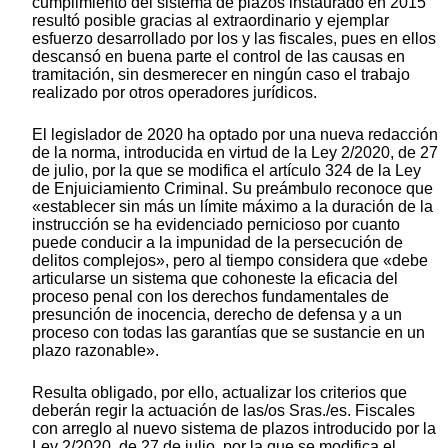
cumplimiento del sistema de plazos instaurado en 2015
resultó posible gracias al extraordinario y ejemplar
esfuerzo desarrollado por los y las fiscales, pues en ellos
descansó en buena parte el control de las causas en
tramitación, sin desmerecer en ningún caso el trabajo
realizado por otros operadores jurídicos.
El legislador de 2020 ha optado por una nueva redacción
de la norma, introducida en virtud de la Ley 2/2020, de 27
de julio, por la que se modifica el artículo 324 de la Ley
de Enjuiciamiento Criminal. Su preámbulo reconoce que
«establecer sin más un límite máximo a la duración de la
instrucción se ha evidenciado pernicioso por cuanto
puede conducir a la impunidad de la persecución de
delitos complejos», pero al tiempo considera que «debe
articularse un sistema que cohoneste la eficacia del
proceso penal con los derechos fundamentales de
presunción de inocencia, derecho de defensa y a un
proceso con todas las garantías que se sustancie en un
plazo razonable».
Resulta obligado, por ello, actualizar los criterios que
deberán regir la actuación de las/os Sras./es. Fiscales
con arreglo al nuevo sistema de plazos introducido por la
Ley 2/2020, de 27 de julio, por la que se modifica el