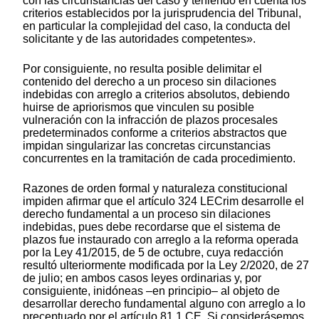
con las circunstancias del caso y teniendo en cuenta los
criterios establecidos por la jurisprudencia del Tribunal,
en particular la complejidad del caso, la conducta del
solicitante y de las autoridades competentes».
Por consiguiente, no resulta posible delimitar el
contenido del derecho a un proceso sin dilaciones
indebidas con arreglo a criterios absolutos, debiendo
huirse de apriorismos que vinculen su posible
vulneración con la infracción de plazos procesales
predeterminados conforme a criterios abstractos que
impidan singularizar las concretas circunstancias
concurrentes en la tramitación de cada procedimiento.
Razones de orden formal y naturaleza constitucional
impiden afirmar que el artículo 324 LECrim desarrolle el
derecho fundamental a un proceso sin dilaciones
indebidas, pues debe recordarse que el sistema de
plazos fue instaurado con arreglo a la reforma operada
por la Ley 41/2015, de 5 de octubre, cuya redacción
resultó ulteriormente modificada por la Ley 2/2020, de 27
de julio; en ambos casos leyes ordinarias y, por
consiguiente, inidóneas –en principio– al objeto de
desarrollar derecho fundamental alguno con arreglo a lo
preceptuado por el artículo 81.1 CE. Si considerásemos