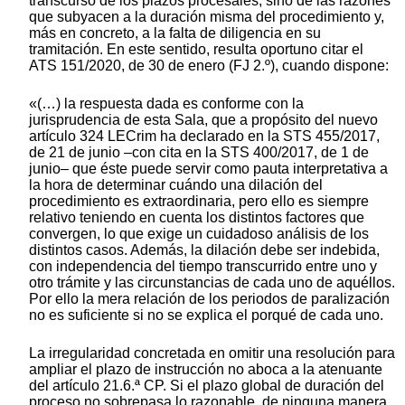
transcurso de los plazos procesales, sino de las razones
que subyacen a la duración misma del procedimiento y,
más en concreto, a la falta de diligencia en su
tramitación. En este sentido, resulta oportuno citar el
ATS 151/2020, de 30 de enero (FJ 2.º), cuando dispone:
«(…) la respuesta dada es conforme con la
jurisprudencia de esta Sala, que a propósito del nuevo
artículo 324 LECrim ha declarado en la STS 455/2017,
de 21 de junio –con cita en la STS 400/2017, de 1 de
junio– que éste puede servir como pauta interpretativa a
la hora de determinar cuándo una dilación del
procedimiento es extraordinaria, pero ello es siempre
relativo teniendo en cuenta los distintos factores que
convergen, lo que exige un cuidadoso análisis de los
distintos casos. Además, la dilación debe ser indebida,
con independencia del tiempo transcurrido entre uno y
otro trámite y las circunstancias de cada uno de aquéllos.
Por ello la mera relación de los periodos de paralización
no es suficiente si no se explica el porqué de cada uno.
La irregularidad concretada en omitir una resolución para
ampliar el plazo de instrucción no aboca a la atenuante
del artículo 21.6.ª CP. Si el plazo global de duración del
proceso no sobrepasa lo razonable, de ninguna manera