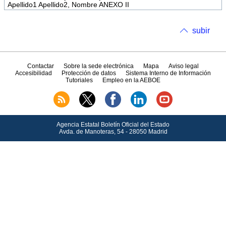
Apellido1 Apellido2, Nombre ANEXO II
subir
Contactar
Sobre la sede electrónica
Mapa
Aviso legal
Accesibilidad
Protección de datos
Sistema Interno de Información
Tutoriales
Empleo en la AEBOE
Agencia Estatal Boletín Oficial del Estado
Avda.
de Manoteras, 54 - 28050 Madrid