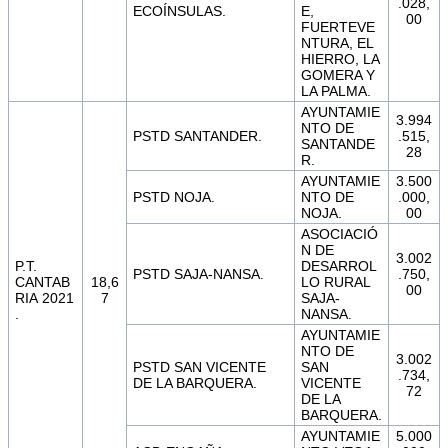
.028,
ECOÍNSULAS.
E,
00
FUERTEVE
NTURA, EL
HIERRO, LA
GOMERA Y
LA PALMA.
AYUNTAMIE
3.994
NTO DE
PSTD SANTANDER.
.515,
SANTANDE
28
R.
AYUNTAMIE
3.500
PSTD NOJA.
NTO DE
.000,
NOJA.
00
ASOCIACIÓ
N DE
3.002
P.T.
DESARROL
PSTD SAJA-NANSA.
.750,
CANTAB
18,6
LO RURAL
00
RIA 2021
7
SAJA-
.
NANSA.
AYUNTAMIE
NTO DE
3.002
PSTD SAN VICENTE
SAN
.734,
DE LA BARQUERA.
VICENTE
72
DE LA
BARQUERA.
AYUNTAMIE
5.000