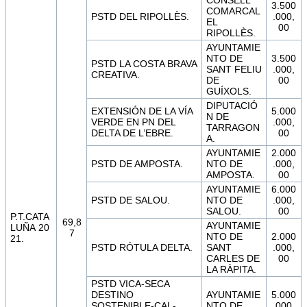
3.500
COMARCAL
PSTD DEL RIPOLLÈS.
.000,
EL
00
RIPOLLÈS.
AYUNTAMIE
NTO DE
3.500
PSTD LA COSTA BRAVA
SANT FELIU
.000,
CREATIVA.
DE
00
GUÍXOLS.
DIPUTACIÓ
EXTENSIÓN DE LA VÍA
5.000
N DE
VERDE EN PN DEL
.000,
TARRAGON
DELTA DE L’EBRE.
00
A.
AYUNTAMIE
2.000
PSTD DE AMPOSTA.
NTO DE
.000,
AMPOSTA.
00
AYUNTAMIE
6.000
PSTD DE SALOU.
NTO DE
.000,
SALOU.
00
P.T.CATA
69,8
AYUNTAMIE
LUÑA 20
7
NTO DE
2.000
21.
PSTD RÓTULA DELTA.
SANT
.000,
CARLES DE
00
LA RÀPITA.
PSTD VICA-SECA
DESTINO
AYUNTAMIE
5.000
SOSTENIBLE-CAL-
NTO DE
.000,