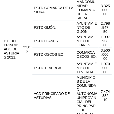
MANCOMU
NIDAD
3.325
PSTD COMARCA DE LA
COMARCA
.000,
SIDRA.
DE LA
00
SIDRA.
AYUNTAMIE
2.798
PSTD GIJÓN.
NTO DE
.547,
GIJÓN.
50
AYUNTAMIE
1.997
P.T. DEL
PSTD LLANES.
NTO DE
.958,
PRINCIP
LLANES.
60
22,8
ADO DE
3.500
6
COMARCA
ASTURIA
PSTD OSCOS-EO.
.000,
OSCOS-EO.
S 2021.
00
AYUNTAMIE
1.970
PSTD TEVERGA.
NTO DE
.500,
TEVERGA.
00
MUNICIPIO
S DE LA
COMUNIDA
D
7.474
ACD PRINCIPADO DE
AUTÓNOMA
.382,
ASTURIAS.
UNIPROVIN
10
CIAL DEL
PRINCIPAD
O DE
ASTURIAS.