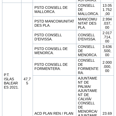
CONSELL
13.05
PSTD CONSELL DE
DE
1.752
MALLORCA.
MALLORCA.
,00
MANCOMU
2.994
PSTD MANCOMUNITAT
NITAT DES
.037,
DES PLA.
PLA.
00
2.017
PSTD CONSELL
CONSELL
.714,
D'EIVISSA.
D'EIVISSA.
00
CONSELL
3.636
PSTD CONSELL DE
DE
.500,
MENORCA.
MENORCA.
00
CONSELL
2.000
PSTD CONSELL DE
DE
.000,
FORMENTERA.
FORMENTE
00
RA.
P.T.
AJUNTAME
ISLAS
47,7
NT DE
BALEAR
5
PALMA/
ES 2021.
AJUNTAME
NT DE
CALVIÀ/
CONSELL
DE
MENORCA/
ACD PLAN REN / PLAN
23.69
AJUNTAME