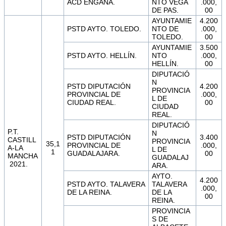
ACD ENGAÑA.
NTO VEGA
.000,
DE PAS.
00
AYUNTAMIE
4.200
PSTD AYTO. TOLEDO.
NTO DE
.000,
TOLEDO.
00
AYUNTAMIE
3.500
PSTD AYTO. HELLÍN.
NTO
.000,
HELLÍN.
00
DIPUTACIÓ
N
PSTD DIPUTACIÓN
4.200
PROVINCIA
PROVINCIAL DE
.000,
L DE
CIUDAD REAL.
00
CIUDAD
REAL.
DIPUTACIÓ
P.T.
N
PSTD DIPUTACIÓN
3.400
CASTILL
PROVINCIA
35,1
PROVINCIAL DE
.000,
A-LA
L DE
1
GUADALAJARA.
00
MANCHA
GUADALAJ
2021.
ARA.
AYTO.
4.200
PSTD AYTO. TALAVERA
TALAVERA
.000,
DE LA REINA.
DE LA
00
REINA.
PROVINCIA
S DE