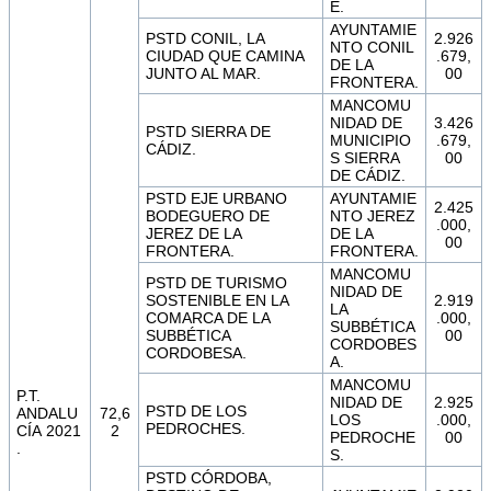
E.
AYUNTAMIE
PSTD CONIL, LA
2.926
NTO CONIL
CIUDAD QUE CAMINA
.679,
DE LA
JUNTO AL MAR.
00
FRONTERA.
MANCOMU
NIDAD DE
3.426
PSTD SIERRA DE
MUNICIPIO
.679,
CÁDIZ.
S SIERRA
00
DE CÁDIZ.
PSTD EJE URBANO
AYUNTAMIE
2.425
BODEGUERO DE
NTO JEREZ
.000,
JEREZ DE LA
DE LA
00
FRONTERA.
FRONTERA.
MANCOMU
PSTD DE TURISMO
NIDAD DE
SOSTENIBLE EN LA
2.919
LA
COMARCA DE LA
.000,
SUBBÉTICA
SUBBÉTICA
00
CORDOBES
CORDOBESA.
A.
MANCOMU
P.T.
NIDAD DE
2.925
PSTD DE LOS
ANDALU
72,6
LOS
.000,
PEDROCHES.
CÍA 2021
2
PEDROCHE
00
.
S.
PSTD CÓRDOBA,