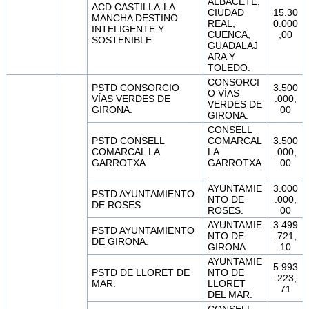
ALBACETE,
ACD CASTILLA-LA
CIUDAD
15.30
MANCHA DESTINO
REAL,
0.000
INTELIGENTE Y
CUENCA,
,00
SOSTENIBLE.
GUADALAJ
ARA Y
TOLEDO.
CONSORCI
PSTD CONSORCIO
3.500
O VÍAS
VÍAS VERDES DE
.000,
VERDES DE
GIRONA.
00
GIRONA.
CONSELL
PSTD CONSELL
COMARCAL
3.500
COMARCAL LA
LA
.000,
GARROTXA.
GARROTXA
00
.
AYUNTAMIE
3.000
PSTD AYUNTAMIENTO
NTO DE
.000,
DE ROSES.
ROSES.
00
AYUNTAMIE
3.499
PSTD AYUNTAMIENTO
NTO DE
.721,
DE GIRONA.
GIRONA.
10
AYUNTAMIE
5.993
PSTD DE LLORET DE
NTO DE
.223,
MAR.
LLORET
71
DEL MAR.
CONSELL