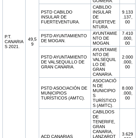
GOMERA.
CABILDO
PSTD CABILDO
INSULAR
9.133
INSULAR DE
DE
.137,
FUERTEVENTURA.
FUERTEVE
00
NTURA.
AYUNTAMIE
7.410
PSTD AYUNTAMIENTO
P.T.
NTO DE
.000,
49,5
DE MOGAN.
CANARIA
MOGAN.
00
9
S 2021.
AYUNTAMIE
NTO DE
PSTD AYUNTAMIENTO
2.000
VALSEQUIL
DE VALSEQUILLO DE
.000,
LO DE
GRAN CANARIA.
00
GRAN
CANARIA.
ASOCIACIÓ
N DE
PSTD ASOCIACIÓN DE
8.000
MUNICIPIO
MUNICIPIOS
.000,
S
TURÍSTICOS (AMTC).
00
TURÍSTICO
S (AMTC).
CABILDOS
DE
TENERIFE,
GRAN
CANARIA,
3.629
ACD CANARIAS
LANZAROT