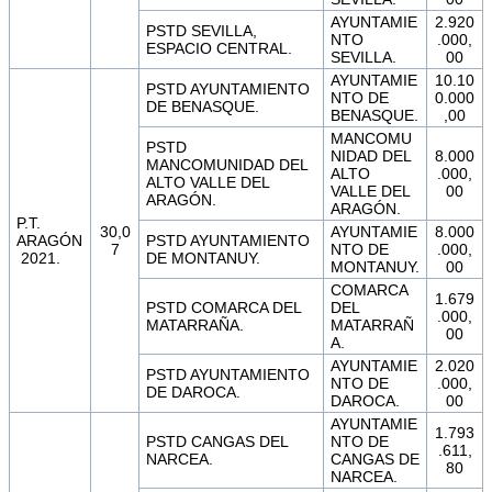
AYUNTAMIE
2.920
PSTD SEVILLA,
NTO
.000,
ESPACIO CENTRAL.
SEVILLA.
00
AYUNTAMIE
10.10
PSTD AYUNTAMIENTO
NTO DE
0.000
DE BENASQUE.
BENASQUE.
,00
MANCOMU
PSTD
NIDAD DEL
8.000
MANCOMUNIDAD DEL
ALTO
.000,
ALTO VALLE DEL
VALLE DEL
00
ARAGÓN.
ARAGÓN.
P.T.
30,0
AYUNTAMIE
8.000
ARAGÓN
PSTD AYUNTAMIENTO
7
NTO DE
.000,
2021.
DE MONTANUY.
MONTANUY.
00
COMARCA
1.679
PSTD COMARCA DEL
DEL
.000,
MATARRAÑA.
MATARRAÑ
00
A.
AYUNTAMIE
2.020
PSTD AYUNTAMIENTO
NTO DE
.000,
DE DAROCA.
DAROCA.
00
AYUNTAMIE
1.793
PSTD CANGAS DEL
NTO DE
.611,
NARCEA.
CANGAS DE
80
NARCEA.