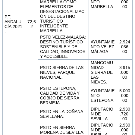
MARBELLA COMO
NTO
.000,
ELEMENTOS DE
MARBELLA.
00
DESESTACIONALIZACI
ÓN DEL DESTINO
P.T.
TURÍSTICO
ANDALU
72,6
INTELIGENTE
CÍA 2021
2
MARBELLA.
.
PSTD VÉLEZ-MÁLAGA:
DESTINO TURÍSTICO
AYUNTAMIE
2.924
SOSTENIBLE Y DE
NTO VELEZ
.036,
CALIDAD, INNOVADOR
MÁLAGA.
00
Y ACCESIBLE.
MANCOMU
PSTD SIERRA DE LAS
NIDAD
3.915
NIEVES, PARQUE
SIERRA DE
.000,
NACIONAL.
LAS
00
NIEVES.
PSTD ESTEPONA,
AYUNTAMIE
5.000
CALIDAD DE VIDA Y
NTO
.000,
COBIJO DE SIERRA
ESTEPONA.
00
BERMEJA.
DIPUTACIÓ
2.930
PSTD EN LA DOÑANA
N DE
.720,
SEVILLANA.
SEVILLA.
00
DIPUTACIÓ
2.930
PSTD EN SIERRA
N DE
.000,
MORENA DE SEVILLA.
SEVILLA.
00