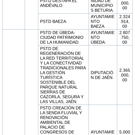
PSTD DESTAPA EL
NIDAD DE
.000,
ANDÉVALO.
MUNICIPIO
00
S BETURIA.
AYUNTAMIE
2.324
PSTD BAEZA.
NTO
.914,
BAEZA.
00
PSTD DE ÚBEDA-
AYUNTAMIE
2.807
CIUDAD PATRIMONIO
NTO
.750,
DE LA HUMANIDAD.
ÚBEDA.
00
PSTD DE
REGENERACIÓN DE
LA RED TERRITORIAL
Y LA CONECTIVIDAD
TRADICIONALES PARA
2.365
LA GESTIÓN
DIPUTACIÓ
.000,
TURÍSTICA
N DE JAÉN.
00
SOSTENIBLE DEL
PARQUE NATURAL
SIERRAS DE
CAZORLA, SEGURA Y
LAS VILLAS, JAÉN.
PSTD CREACIÓN DE
LA SENDA FLUVIAL Y
RENOVACIÓN
AMBIENTAL DE
PALACIO DE
CONGRESOS DE
AYUNTAMIE
5.000