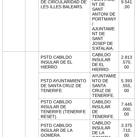
DE CIRCULARIDAD DE
9.541
NT DE
LES ILLES BALEARS.
,00
SANT
ANTONI DE
PORTMANY
/
AJUNTAME
NT DE
SANT
JOSEP DE
S'ATALAIA.
CABILDO
PSTD CABILDO
2.813
INSULAR
INSULAR DE EL
.570,
DE EL
HIERRO.
00
HIERRO.
AYUNTAMIE
PSTD AYUNTAMIENTO
NTO DE
5.393
DE SANTA CRUZ DE
SANTA
.555,
TENERIFE.
CRUZ DE
00
TENERIFE.
PSTD CABILDO
CABILDO
7.445
INSULAR DE
INSULAR
.000,
TENERIFE (TENERIFE
DE
00
RESET).
TENERIFE.
CABILDO
PSTD CABILDO
3.375
INSULAR
INSULAR DE LA
.710,
DE LA
GOMERA.
00