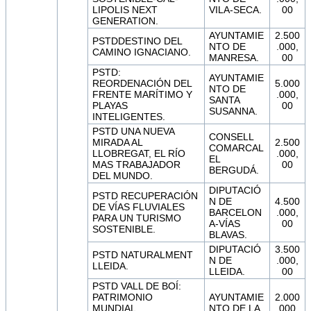
LIPOLIS NEXT
VILA-SECA.
00
GENERATION.
AYUNTAMIE
2.500
PSTDDESTINO DEL
NTO DE
.000,
CAMINO IGNACIANO.
MANRESA.
00
PSTD:
AYUNTAMIE
REORDENACIÓN DEL
5.000
NTO DE
FRENTE MARÍTIMO Y
.000,
SANTA
PLAYAS
00
SUSANNA.
INTELIGENTES.
PSTD UNA NUEVA
CONSELL
MIRADA AL
2.500
COMARCAL
LLOBREGAT, EL RÍO
.000,
EL
MAS TRABAJADOR
00
BERGUDÁ.
DEL MUNDO.
DIPUTACIÓ
PSTD RECUPERACIÓN
N DE
4.500
DE VÍAS FLUVIALES
BARCELON
.000,
PARA UN TURISMO
A-VÍAS
00
SOSTENIBLE.
BLAVAS.
DIPUTACIÓ
3.500
PSTD NATURALMENT
N DE
.000,
LLEIDA.
LLEIDA.
00
PSTD VALL DE BOÍ:
PATRIMONIO
AYUNTAMIE
2.000
MUNDIAL,
NTO DE LA
.000,