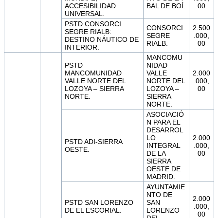
ACCESIBILIDAD
BAL DE BOÍ.
00
UNIVERSAL.
PSTD CONSORCI
CONSORCI
2.500
SEGRE RIALB:
SEGRE
.000,
DESTINO NÁUTICO DE
RIALB.
00
INTERIOR.
MANCOMU
PSTD
NIDAD
MANCOMUNIDAD
VALLE
2.000
VALLE NORTE DEL
NORTE DEL
.000,
LOZOYA – SIERRA
LOZOYA –
00
NORTE.
SIERRA
NORTE.
ASOCIACIÓ
N PARA EL
DESARROL
LO
2.000
PSTD ADI-SIERRA
INTEGRAL
.000,
OESTE.
DE LA
00
SIERRA
OESTE DE
MADRID.
AYUNTAMIE
NTO DE
2.000
PSTD SAN LORENZO
SAN
.000,
DE EL ESCORIAL.
LORENZO
00
DEL