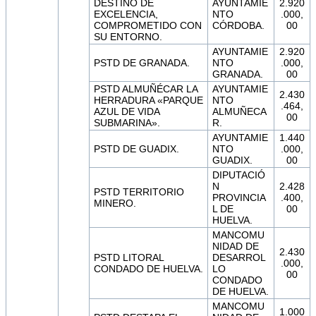
DESTINO DE
AYUNTAMIE
2.920
EXCELENCIA,
NTO
.000,
COMPROMETIDO CON
CÓRDOBA.
00
SU ENTORNO.
AYUNTAMIE
2.920
PSTD DE GRANADA.
NTO
.000,
GRANADA.
00
PSTD ALMUÑÉCAR LA
AYUNTAMIE
2.430
HERRADURA «PARQUE
NTO
.464,
AZUL DE VIDA
ALMUÑECA
00
SUBMARINA».
R.
AYUNTAMIE
1.440
PSTD DE GUADIX.
NTO
.000,
GUADIX.
00
DIPUTACIÓ
N
2.428
PSTD TERRITORIO
PROVINCIA
.400,
MINERO.
L DE
00
HUELVA.
MANCOMU
NIDAD DE
2.430
PSTD LITORAL
DESARROL
.000,
CONDADO DE HUELVA.
LO
00
CONDADO
DE HUELVA.
MANCOMU
1.000