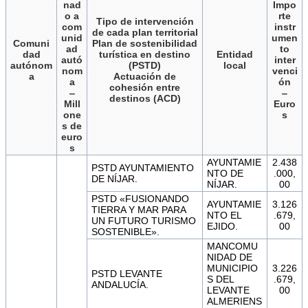
nad
Impo
o a
rte
Tipo de intervención
com
instr
de cada plan territorial
unid
umen
Comuni
Plan de sostenibilidad
ad
to
dad
turística en destino
Entidad
autó
inter
autónom
(PSTD)
local
nom
venci
a
Actuación de
a
ón
cohesión entre
‒
‒
destinos (ACD)
Mill
Euro
one
s
s de
euro
s
AYUNTAMIE
2.438
PSTD AYUNTAMIENTO
NTO DE
.000,
DE NÍJAR.
NÍJAR.
00
PSTD «FUSIONANDO
AYUNTAMIE
3.126
TIERRA Y MAR PARA
NTO EL
.679,
UN FUTURO TURISMO
EJIDO.
00
SOSTENIBLE».
MANCOMU
NIDAD DE
MUNICIPIO
3.226
PSTD LEVANTE
S DEL
.679,
ANDALUCÍA.
LEVANTE
00
ALMERIENS