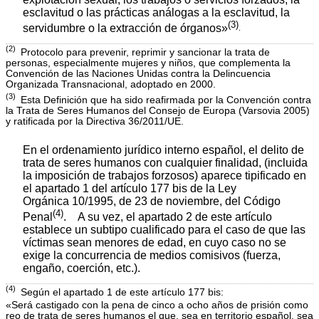
esclavitud o las prácticas análogas a la esclavitud, la
(3)
servidumbre o la extracción de órganos»
.
(2)
Protocolo para prevenir, reprimir y sancionar la trata de
personas, especialmente mujeres y niños, que complementa la
Convención de las Naciones Unidas contra la Delincuencia
Organizada Transnacional, adoptado en 2000.
(3)
Esta Definición que ha sido reafirmada por la Convención contra
la Trata de Seres Humanos del Consejo de Europa (Varsovia 2005)
y ratificada por la Directiva 36/2011/UE.
En el ordenamiento jurídico interno español, el delito de
trata de seres humanos con cualquier finalidad, (incluida
la imposición de trabajos forzosos) aparece tipificado en
el apartado 1 del artículo 177 bis de la Ley
Orgánica 10/1995, de 23 de noviembre, del Código
(4)
Penal
. A su vez, el apartado 2 de este artículo
establece un subtipo cualificado para el caso de que las
víctimas sean menores de edad, en cuyo caso no se
exige la concurrencia de medios comisivos (fuerza,
engaño, coerción, etc.).
(4)
Según el apartado 1 de este artículo 177 bis:
«Será castigado con la pena de cinco a ocho años de prisión como
reo de trata de seres humanos el que, sea en territorio español, sea