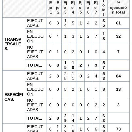
T
E
E
Ej
Ej
Ej
Ej
Ej
%
o
je
je
e
e
e
e
e
ejecució
ta
1
2
3
4
5
6
7
n total
l
EJECUT
1
3
6
3
5
1
4
2
61
ADAS.
4
5
EN
1
EJECUCI
0
4
1
3
1
2
7
32
8
TRANSV
ÓN.
ERSALE
NO
S.
EJECUT
0
1
0
2
0
1
0
4
7
ADAS.
1
1
5
TOTAL.
6
8
2
7
9
5
0
7
EJECUT
2
1
5
2
8
0
2
4
84
ADAS.
5
1
3
EN
EJECUCI
0
0
5
2
1
0
1
8
13
ÓN.
ESPECÍFI
CAS.
NO
EJECUT
0
0
0
0
0
0
2
2
3
ADAS.
2
1
6
TOTAL.
2
8
1
2
7
9
4
3
EJECUT
1
3
1
8
8
1
6
6
73
ADAS.
1
9
6
8