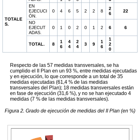
EN
2
EJECUCI
0
4
6
5
2
2
8
22
6
ÓN.
TOTALE
NO
S.
EJECUT
0
1
0
2
0
1
2
6
6
ADAS.
1
1
4
2
1
TOTAL.
8
3
9
2
6
4
4
6
0
Respecto de las 57 medidas transversales, se ha
cumplido el II Plan en un 93 %, entre medidas ejecutadas
y en ejecución, lo que corresponde a un total de 35
medidas ejecutadas (61,4 % de las medidas
transversales del Plan); 18 medidas transversales están
en fase de ejecución (31,6 %), y no se han ejecutado 4
medidas (7 % de las medidas transversales).
Figura 2. Grado de ejecución de medidas del II Plan (en %)