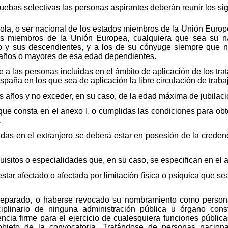
ebas selectivas las personas aspirantes deberán reunir los sig
la, o ser nacional de los estados miembros de la Unión Europ
os miembros de la Unión Europea, cualquiera que sea su n
 y sus descendientes, y a los de su cónyuge siempre que 
 años o mayores de esa edad dependientes.
a las personas incluidas en el ámbito de aplicación de los tra
spaña en los que sea de aplicación la libre circulación de traba
s años y no exceder, en su caso, de la edad máxima de jubilaci
que consta en el anexo I, o cumplidas las condiciones para obt
.
nidas en el extranjero se deberá estar en posesión de la crede
isitos o especialidades que, en su caso, se especifican en el a
tar afectado o afectada por limitación física o psíquica que 
eparado, o haberse revocado su nombramiento como personal 
iplinario de ninguna administración pública u órgano constit
tencia firme para el ejercicio de cualesquiera funciones públic
objeto de la convocatoria. Tratándose de personas naciona