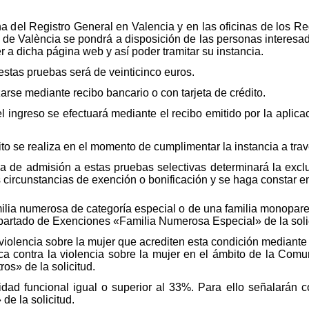
na del Registro General en Valencia y en las oficinas de los R
a de València se pondrá a disposición de las personas interesad
r a dicha página web y así poder tramitar su instancia.
stas pruebas será de veinticinco euros.
arse mediante recibo bancario o con tarjeta de crédito.
l ingreso se efectuará mediante el recibo emitido por la aplica
ito se realiza en el momento de cumplimentar la instancia a tra
a de admisión a estas pruebas selectivas determinará la exclu
circunstancias de exención o bonificación y se haga constar en 
ia numerosa de categoría especial o de una familia monoparent
apartado de Exenciones «Familia Numerosa Especial» de la soli
violencia sobre la mujer que acrediten esta condición mediant
ca contra la violencia sobre la mujer en el ámbito de la Comun
os» de la solicitud.
dad funcional igual o superior al 33%. Para ello señalarán c
e la solicitud.