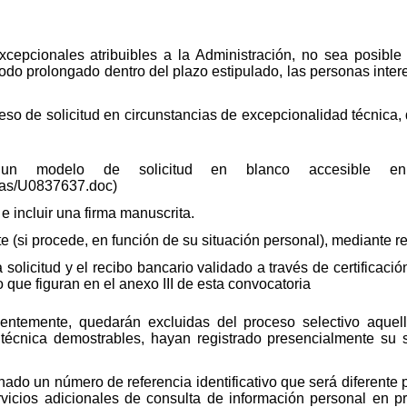
cepcionales atribuibles a la Administración, no sea posible 
odo prolongado dentro del plazo estipulado, las personas inter
eso de solicitud en circunstancias de excepcionalidad técnica, 
 un modelo de solicitud en blanco accesible en
pas/U0837637.doc)
incluir una firma manuscrita.
 (si procede, en función de su situación personal), mediante r
solicitud y el recibo bancario validado a través de certificaci
o que figuran en el anexo III de esta convocatoria
entemente, quedarán excluidas del proceso selectivo aquel
 técnica demostrables, hayan registrado presencialmente su s
ado un número de referencia identificativo que será diferente
ervicios adicionales de consulta de información personal en p