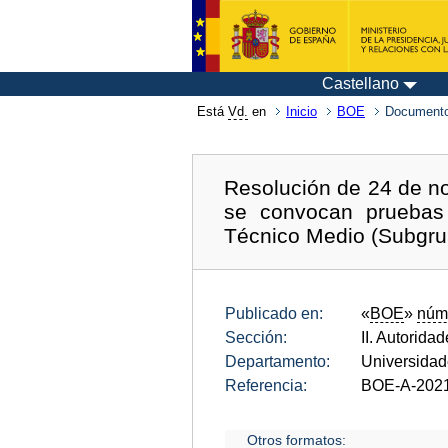
Castellano
Está
Vd.
en
Inicio
BOE
Documento
Resolución de 24 de no
se convocan pruebas 
Técnico Medio (Subgru
Publicado en:
«
BOE
»
núm
Sección:
II. Autorida
Departamento:
Universida
Referencia:
BOE-A-202
Otros formatos: