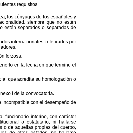
uientes requisitos:
ea, los cónyuges de los españoles y
acionalidad, siempre que no estén
no estén separados o separadas de
tados internacionales celebrados por
jadores.
ón forzosa.
enerlo en la fecha en que termine el
ncial que acredite su homologación o
nexo I de la convocatoria.
sea incompatible con el desempeño de
funcionario interino, con carácter
ucional o estatutario, ni hallarse
as o de aquellas propias del cuerpo,
les de otros estados, no hallarse