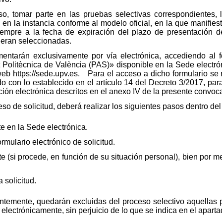
so, tomar parte en las pruebas selectivas correspondientes, 
 en la instancia conforme al modelo oficial, en la que manifi
 siempre a la fecha de expiración del plazo de presentación de
ueran seleccionadas.
entarán exclusivamente por vía electrónica, accediendo al f
t Politècnica de València (PAS)» disponible en la Sede electrón
eb https://sede.upv.es. Para el acceso a dicho formulario se re
o con lo establecido en el artículo 14 del Decreto 3/2017, par
ción electrónica descritos en el anexo IV de la presente convoca
so de solicitud, deberá realizar los siguientes pasos dentro del
e en la Sede electrónica.
mulario electrónico de solicitud.
 (si procede, en función de su situación personal), bien por m
 solicitud.
ntemente, quedarán excluidas del proceso selectivo aquellas
 electrónicamente, sin perjuicio de lo que se indica en el aparta