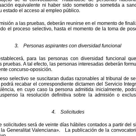
ituación equivalente ni haber sido sometido o sometida a sanc
u estado el acceso al empleo público.
isión a las pruebas, deberán reunirse en el momento de finali
odo el proceso selectivo, hasta el momento de la toma de po
3. Personas aspirantes con diversidad funcional
stablecerá, para las personas con diversidad funcional que 
s pruebas. A tal efecto, las personas interesadas deberán formu
sente concurso-oposición.
eso selectivo se suscitaran dudas razonables al tribunal de se
 podrá recabar el correspondiente dictamen del Servicio Inte
alència, en cuyo caso la persona admitida inicialmente, podr
spenso la resolución definitiva sobre la admisión o exclus
4. Solicitudes
solicitudes será de veinte días hábiles contados a partir del s
e la Generalitat Valenciana». La publicación de la convocatori
ivo.