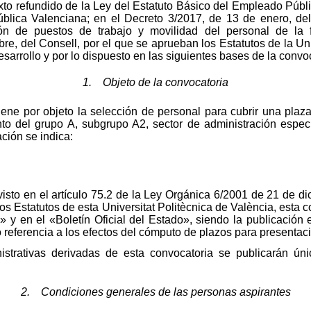
xto refundido de la Ley del Estatuto Básico del Empleado Públic
ública Valenciana; en el Decreto 3/2017, de 13 de enero, de
ón de puestos de trabajo y movilidad del personal de la f
e, del Consell, por el que se aprueban los Estatutos de la Univ
sarrollo y por lo dispuesto en las siguientes bases de la convoc
1. Objeto de la convocatoria
ene por objeto la selección de personal para cubrir una plaza
 del grupo A, subgrupo A2, sector de administración especia
ación se indica:
sto en el artículo 75.2 de la Ley Orgánica 6/2001 de 21 de d
los Estatutos de esta Universitat Politècnica de València, esta 
» y en el «Boletín Oficial del Estado», siendo la publicación e
referencia a los efectos del cómputo de plazos para presentaci
istrativas derivadas de esta convocatoria se publicarán úni
2. Condiciones generales de las personas aspirantes