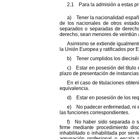
2.1 Para la admisión a estas pru
a) Tener la nacionalidad españo
de los nacionales de otros estad
separados o separadas de derecho
derecho, sean menores de veintiún
Asimismo se extiende igualmente 
la Unión Europea y ratificados por E
b) Tener cumplidos los dieciséi
c) Estar en posesión del título 
plazo de presentación de instancias
En el caso de titulaciones obte
equivalencia.
d) Estar en posesión de los requ
e) No padecer enfermedad, ni es
las funciones correspondientes.
f) No haber sido separada o s
firme mediante procedimiento disc
inhabilitado o inhabilitada por sen
agrupación profesional o escala 