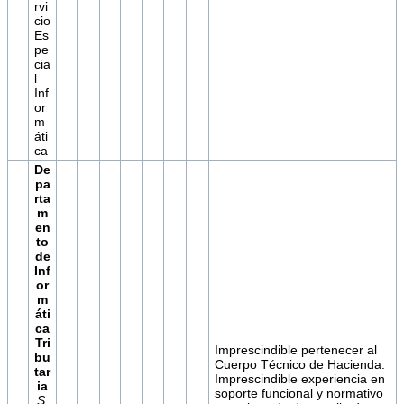
rvi
cio
Es
pe
cia
l
Inf
or
m
áti
ca
De
pa
rta
m
en
to
de
Inf
or
m
áti
ca
Tri
Imprescindible pertenecer al
bu
Cuerpo Técnico de Hacienda.
tar
Imprescindible experiencia en
ia
soporte funcional y normativo
S.