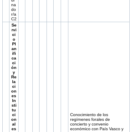
na
do
r/a
C2
Se
rvi
ci
o
Pl
an
ifi
ca
ci
ón
y
Re
la
ci
on
es
In
sti
tu
ci
Conocimiento de los
on
regímenes forales de
al
concierto y convenio
es
económico con País Vasco y