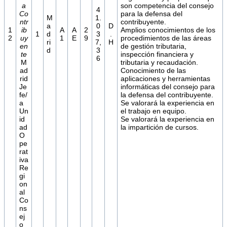
a
son competencia del consejo
4
Co
para la defensa del
M
1.
ntr
contribuyente.
a
0
D
1
ib
A
A
2
Amplios conocimientos de los
1
d
3
.
2
uy
1
E
9
procedimientos de las áreas
ri
7,
H
en
de gestión tributaria,
d
3
te
inspección financiera y
6
M
tributaria y recaudación.
ad
Conocimiento de las
rid
aplicaciones y herramientas
Je
informáticas del consejo para
fe/
la defensa del contribuyente.
a
Se valorará la experiencia en
Un
el trabajo en equipo.
id
Se valorará la experiencia en
ad
la impartición de cursos.
O
pe
rat
iva
Re
gi
on
al
Co
ns
ej
o