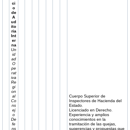
ci
o
de
A
ud
ito
ria
Int
er
na
Un
id
ad
O
pe
rat
iva
Re
gi
on
al
Cuerpo Superior de
Co
Inspectores de Hacienda del
ns
Estado.
ej
Licenciado en Derecho.
o
Experiencia y amplios
De
conocimientos en la
fe
tramitación de las quejas,
ns
sugerencias y propuestas que