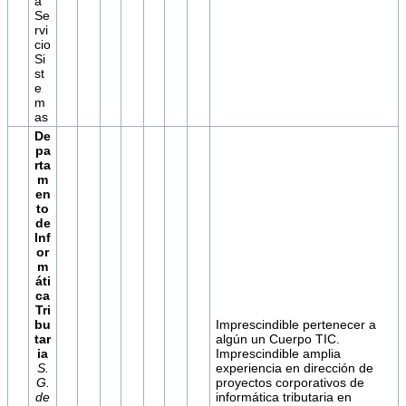
a
Se
rvi
cio
Si
st
e
m
as
De
pa
rta
m
en
to
de
Inf
or
m
áti
ca
Tri
bu
Imprescindible pertenecer a
tar
algún un Cuerpo TIC.
ia
Imprescindible amplia
S.
experiencia en dirección de
G.
proyectos corporativos de
de
informática tributaria en