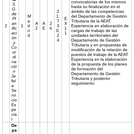
convocatorias de los mismos
S.
hasta su finalización en el
G.
2
ámbito de las competencias
de
M
1.
del Departamento de Gestión
Pl
E
a
7
Tributaria de la AEAT.
an
A
A
2
X
2
1
d
3
Experiencia en elaboración de
ific
2
E
6
1
ri
0,
cargas de trabajo de las
aci
1
d
2
unidades territoriales del
ón
4
Departamento de Gestión
y
Tributaria y en propuestas de
Co
modificación de la relación de
or
puestos de trabajo de la AEAT.
di
Experiencia en la elaboración
na
de la propuesta de los planes
ció
de formación del
n
Departamento de Gestión
Je
Tributaria y posterior
fe/
seguimiento.
a
Se
rvi
cio
Es
pe
cia
l
De
pa