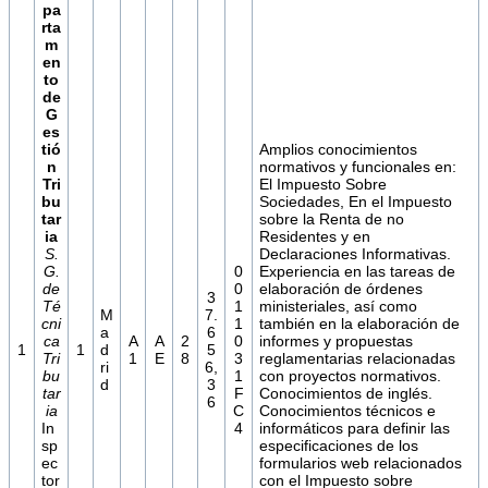
pa
rta
m
en
to
de
G
es
tió
Amplios conocimientos
n
normativos y funcionales en:
Tri
El Impuesto Sobre
bu
Sociedades, En el Impuesto
tar
sobre la Renta de no
ia
Residentes y en
S.
Declaraciones Informativas.
G.
0
Experiencia en las tareas de
de
0
elaboración de órdenes
3
Té
1
ministeriales, así como
M
7.
cni
1
también en la elaboración de
a
6
ca
A
A
2
0
informes y propuestas
1
1
d
5
Tri
1
E
8
3
reglamentarias relacionadas
ri
6,
bu
1
con proyectos normativos.
d
3
tar
F
Conocimientos de inglés.
6
ia
C
Conocimientos técnicos e
In
4
informáticos para definir las
sp
especificaciones de los
ec
formularios web relacionados
tor
con el Impuesto sobre