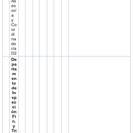
As
es
or/
a
y
Co
or
di
na
do
r/a
D2
De
pa
rta
m
en
to
de
In
sp
ec
ci
ón
Fi
n.
y
Tri