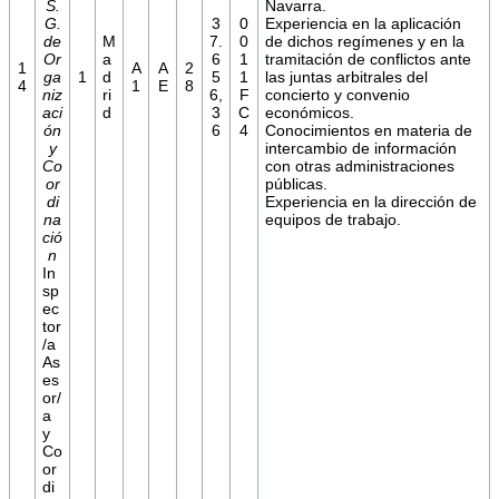
S.
Navarra.
G.
3
0
Experiencia en la aplicación
de
M
7.
0
de dichos regímenes y en la
Or
a
6
1
tramitación de conflictos ante
1
A
A
2
ga
1
d
5
1
las juntas arbitrales del
4
1
E
8
niz
ri
6,
F
concierto y convenio
aci
d
3
C
económicos.
ón
6
4
Conocimientos en materia de
y
intercambio de información
Co
con otras administraciones
or
públicas.
di
Experiencia en la dirección de
na
equipos de trabajo.
ció
n
In
sp
ec
tor
/a
As
es
or/
a
y
Co
or
di