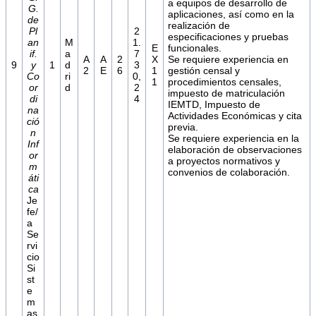
a equipos de desarrollo de
G.
aplicaciones, así como en la
de
realización de
Pl
2
especificaciones y pruebas
an
M
1.
E
funcionales.
if.
a
7
A
A
2
X
Se requiere experiencia en
9
y
1
d
3
2
E
6
1
gestión censal y
Co
ri
0,
1
procedimientos censales,
or
d
2
impuesto de matriculación
di
4
IEMTD, Impuesto de
na
Actividades Económicas y cita
ció
previa.
n
Se requiere experiencia en la
Inf
elaboración de observaciones
or
a proyectos normativos y
m
convenios de colaboración.
áti
ca
Je
fe/
a
Se
rvi
cio
Si
st
e
m
as