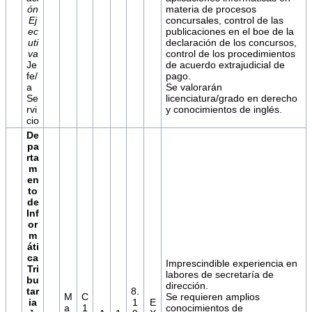
ón
materia de procesos
Ej
concursales, control de las
ec
publicaciones en el boe de la
uti
declaración de los concursos,
va
control de los procedimientos
Je
de acuerdo extrajudicial de
fe/
pago.
a
Se valorarán
Se
licenciatura/grado en derecho
rvi
y conocimientos de inglés.
cio
De
pa
rta
m
en
to
de
Inf
or
m
áti
ca
Imprescindible experiencia en
Tri
labores de secretaría de
bu
dirección.
tar
8.
M
C
Se requieren amplios
ia
1
E
a
1
conocimientos de