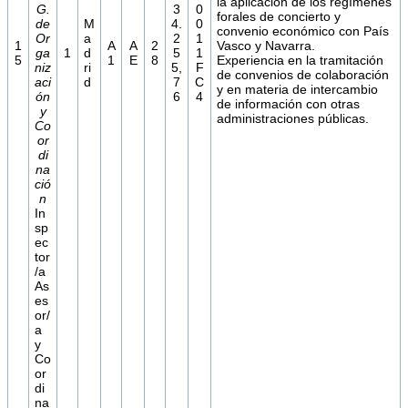
la aplicación de los regímenes
G.
3
0
forales de concierto y
de
M
4.
0
convenio económico con País
Or
a
2
1
1
A
A
2
Vasco y Navarra.
ga
1
d
5
1
5
1
E
8
Experiencia en la tramitación
niz
ri
5,
F
de convenios de colaboración
aci
d
7
C
y en materia de intercambio
ón
6
4
de información con otras
y
administraciones públicas.
Co
or
di
na
ció
n
In
sp
ec
tor
/a
As
es
or/
a
y
Co
or
di
na