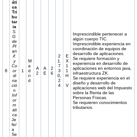
áti
ca
Tri
bu
tar
ia
S.
Imprescindible pertenecer a
G.
algún cuerpo TIC.
de
Imprescindible experiencia en
Pl
coordinación de equipos de
an
desarrollo de aplicaciones.
if.
2
E
Se requiere formación y
y
M
1.
X
experiencia en desarrollo de
Co
a
7
1
A
A
2
aplicaciones en entornos java,
8
or
1
d
3
1
2
E
6
infraestructura ZK.
di
ri
0,
H
Se requiere experiencia en el
na
d
2
.
diseño y desarrollo de
ció
4
V
aplicaciones web del Impuesto
n
sobre la Renta de las
Inf
Personas Físicas.
or
Se requieren conocimientos
m
tributarios.
áti
ca
Je
fe/
a
Se