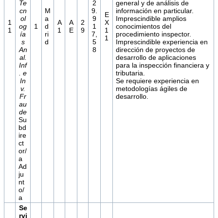
Te
2
general y de análisis de
cn
M
9.
información en particular.
E
ol
a
9
Imprescindible amplios
1
A
A
2
X
og
1
d
1
conocimientos del
1
1
E
9
1
ía
ri
7,
procedimiento inspector.
1
s
d
5
Imprescindible experiencia en
An
8
dirección de proyectos de
al.
desarrollo de aplicaciones
Inf
para la inspección financiera y
. e
tributaria.
In
Se requiere experiencia en
v.
metodologías ágiles de
Fr
desarrollo.
au
de
Su
bd
ire
ct
or/
a
Ad
ju
nt
o/
a
Se
rvi