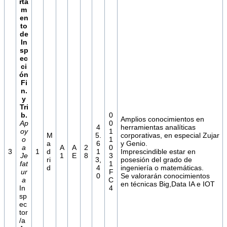
rta
m
en
to
de
In
sp
ec
ci
ón
Fi
n.
y
Tri
b.
0
Amplios conocimientos en
Ap
0
4
herramientas analíticas
oy
1
M
5.
corporativas, en especial Zujar
o
1
a
6
y Genio.
a
A
A
2
0
3
1
d
1
Imprescindible estar en
Je
1
E
8
3
ri
3,
posesión del grado de
fat
1
d
4
ingeniería o matemáticas.
ur
F
0
Se valorarán conocimientos
a
C
en técnicas Big,Data IA e IOT
In
4
sp
ec
tor
/a