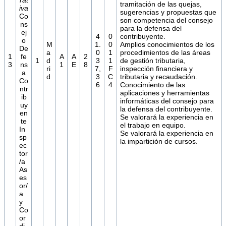
tramitación de las quejas,
iva
sugerencias y propuestas que
Co
son competencia del consejo
ns
para la defensa del
ej
4
0
contribuyente.
o
M
1.
0
Amplios conocimientos de los
De
a
0
1
procedimientos de las áreas
1
fe
A
A
2
1
d
3
1
de gestión tributaria,
3
ns
1
E
8
ri
7,
F
inspección financiera y
a
d
3
C
tributaria y recaudación.
Co
6
4
Conocimiento de las
ntr
aplicaciones y herramientas
ib
informáticas del consejo para
uy
la defensa del contribuyente.
en
Se valorará la experiencia en
te
el trabajo en equipo.
In
Se valorará la experiencia en
sp
la impartición de cursos.
ec
tor
/a
As
es
or/
a
y
Co
or
di