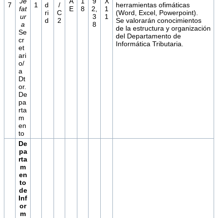
Je
A
1
9
X
7
1
d
/
herramientas ofimáticas
fat
E
8
2,
1
ri
C
(Word, Excel, Powerpoint).
ur
3
1
d
2
Se valorarán conocimientos
a
8
de la estructura y organización
Se
del Departamento de
cr
Informática Tributaria.
et
ari
o/
a
Dt
or.
De
pa
rta
m
en
to
De
pa
rta
m
en
to
de
Inf
or
m