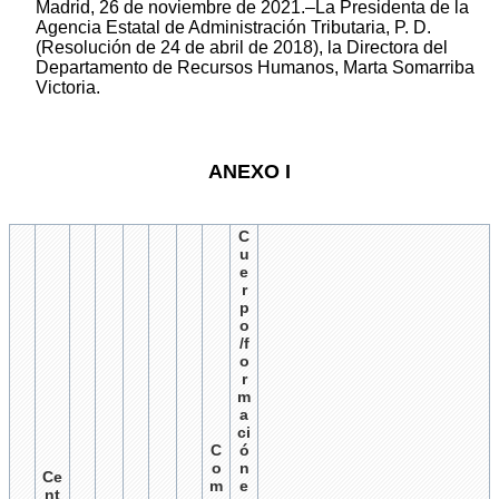
Madrid, 26 de noviembre de 2021.–La Presidenta de la
Agencia Estatal de Administración Tributaria, P. D.
(Resolución de 24 de abril de 2018), la Directora del
Departamento de Recursos Humanos, Marta Somarriba
Victoria.
ANEXO I
C
u
e
r
p
o
/f
o
r
m
a
ci
C
ó
o
n
Ce
m
e
nt