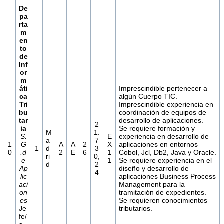
De
pa
rta
m
en
to
de
Inf
or
m
áti
Imprescindible pertenecer a
ca
algún Cuerpo TIC.
Tri
Imprescindible experiencia en
bu
coordinación de equipos de
tar
desarrollo de aplicaciones.
2
ia
Se requiere formación y
M
1.
S.
E
experiencia en desarrollo de
a
7
1
G
A
A
2
X
aplicaciones en entornos
1
d
3
0
.d
2
E
6
1
Cobol, Jcl, Db2, Java y Oracle.
ri
0,
e
1
Se requiere experiencia en el
d
2
Ap
diseño y desarrollo de
4
lic
aplicaciones Business Process
aci
Management para la
on
tramitación de expedientes.
es
Se requieren conocimientos
Je
tributarios.
fe/