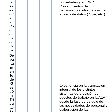
/a
Sociedades y el IRNR.
As
Conocimientos de
es
herramientas informáticas de
or/
análisis de datos (Zujar, etc.).
a
y
Co
or
di
na
do
r/a
B2
De
pa
rta
m
en
to
de
G
Experiencia en la tramitación
es
integral de los distintos
tió
sistemas de provisión de
n
puestos de trabajo en la AEAT
Tri
desde la fase de estudio de
bu
las necesidades de personal y
tar
elaboración de las
ia