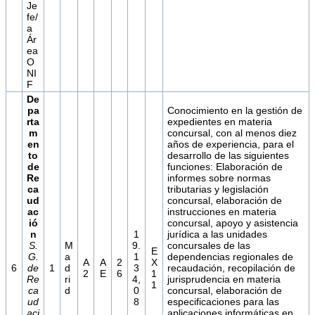
Je
fe/
a
Ár
ea
O
NI
F
De
pa
Conocimiento en la gestión de
rta
expedientes en materia
m
concursal, con al menos diez
en
años de experiencia, para el
to
desarrollo de las siguientes
de
funciones: Elaboración de
Re
informes sobre normas
ca
tributarias y legislación
ud
concursal, elaboración de
ac
instrucciones en materia
ió
concursal, apoyo y asistencia
n
1
jurídica a las unidades
S.
M
9.
concursales de las
E
G.
a
1
dependencias regionales de
A
A
2
X
6
de
1
d
3
recaudación, recopilación de
2
E
6
1
Re
ri
4,
jurisprudencia en materia
1
ca
d
0
concursal, elaboración de
ud
8
especificaciones para las
aci
aplicaciones informáticas en