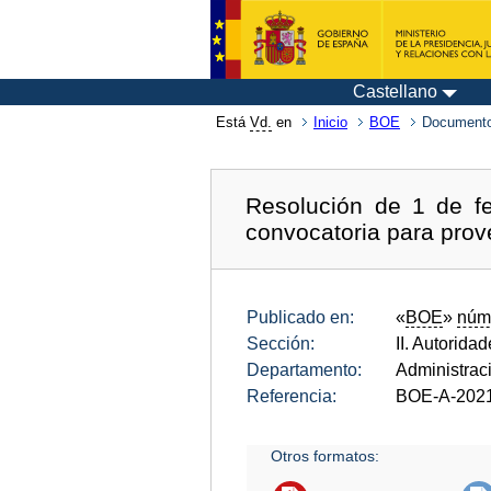
Castellano
Está
Vd.
en
Inicio
BOE
Documento
Resolución de 1 de fe
convocatoria para prov
Publicado en:
«
BOE
»
núm
Sección:
II. Autorida
Departamento:
Administrac
Referencia:
BOE-A-202
Otros formatos: