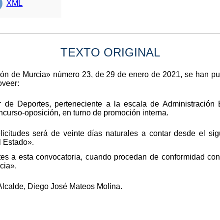
XML
TEXTO ORIGINAL
egión de Murcia» número 23, de 29 de enero de 2021, se han p
oveer:
 de Deportes, perteneciente a la escala de Administración 
ncurso-oposición, en turno de promoción interna.
icitudes será de veinte días naturales a contar desde el sig
l Estado».
tes a esta convocatoria, cuando procedan de conformidad con 
cia».
 Alcalde, Diego José Mateos Molina.