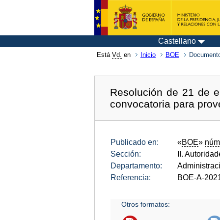
Castellano
Está
Vd.
en
Inicio
BOE
Documento
Resolución de 21 de e
convocatoria para prov
Publicado en:
«
BOE
»
núm
Sección:
II. Autorida
Departamento:
Administrac
Referencia:
BOE-A-202
Otros formatos: