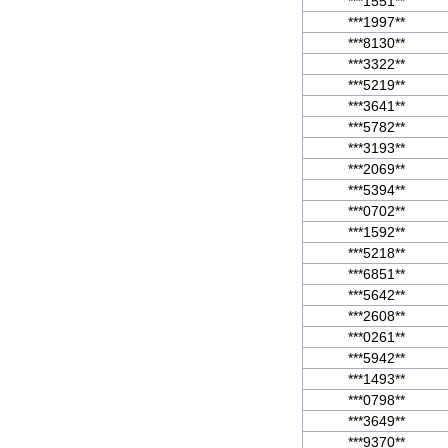
***1551**
***1997**
***8130**
***3322**
***5219**
***3641**
***5782**
***3193**
***2069**
***5394**
***0702**
***1592**
***5218**
***6851**
***5642**
***2608**
***0261**
***5942**
***1493**
***0798**
***3649**
***9370**