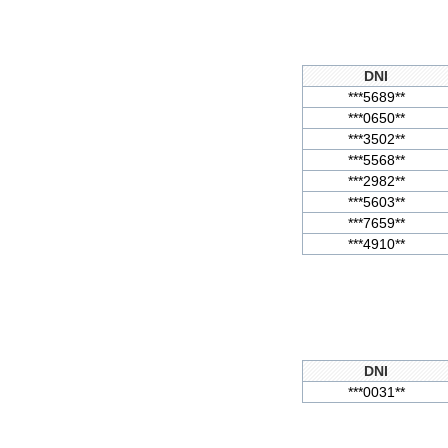
DNI
***5689**
***0650**
***3502**
***5568**
***2982**
***5603**
***7659**
***4910**
DNI
***0031**