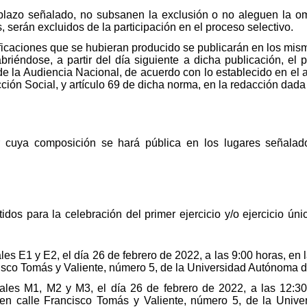
 plazo señalado, no subsanen la exclusión o no aleguen la om
, serán excluidos de la participación en el proceso selectivo.
ificaciones que se hubieran producido se publicarán en los mis
abriéndose, a partir del día siguiente a dicha publicación, e
e la Audiencia Nacional, de acuerdo con lo establecido en el ar
cción Social, y artículo 69 de dicha norma, en la redacción dada
dor cuya composición se hará pública en los lugares señala
idos para la celebración del primer ejercicio y/o ejercicio ún
les E1 y E2, el día 26 de febrero de 2022, a las 9:00 horas, e
cisco Tomás y Valiente, número 5, de la Universidad Autónoma 
nales M1, M2 y M3, el día 26 de febrero de 2022, a las 12:30
 en calle Francisco Tomás y Valiente, número 5, de la Univ