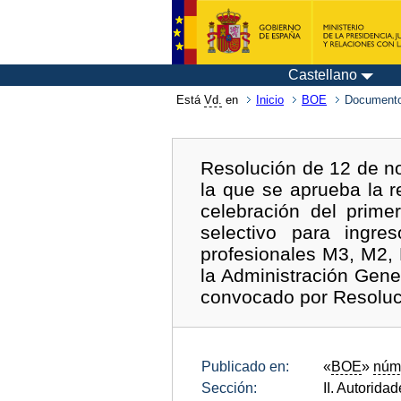
Castellano
Está
Vd.
en
Inicio
BOE
Documento
Resolución de 12 de no
la que se aprueba la r
celebración del prime
selectivo para ingre
profesionales M3, M2, 
la Administración Gene
convocado por Resoluci
Publicado en:
«
BOE
»
núm
Sección:
II. Autorida