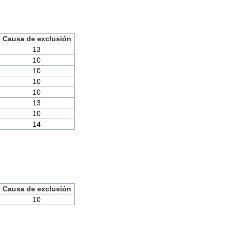
Causa de exclusión
13
10
10
10
10
13
10
14
Causa de exclusión
10