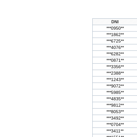
DNI
***0950**
***1862**
***6725**
***4076**
***6282**
***0871**
***3356**
***2388**
***1243**
***9072**
***5985**
***4835**
***9812**
***8053**
***3492**
***0704**
***3411**