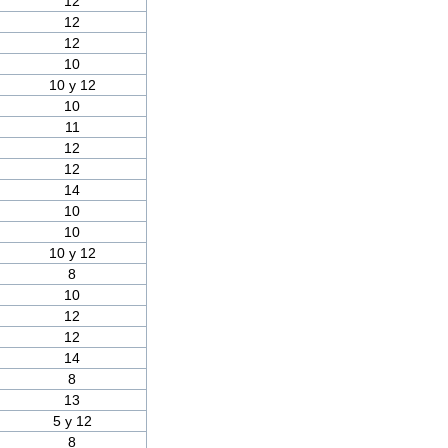
12
12
12
10
10 y 12
10
11
12
12
14
10
10
10 y 12
8
10
12
12
14
8
13
5 y 12
8