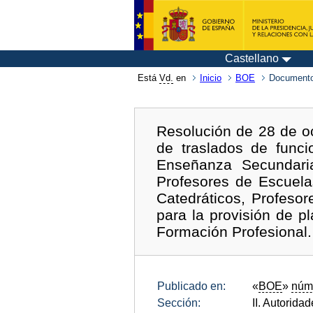
Castellano
Está
Vd.
en
Inicio
BOE
Documento
Resolución de 28 de o
de traslados de func
Enseñanza Secundaria
Profesores de Escuela
Catedráticos, Profeso
para la provisión de pl
Formación Profesional.
Publicado en:
«
BOE
»
núm
Sección:
II. Autorida