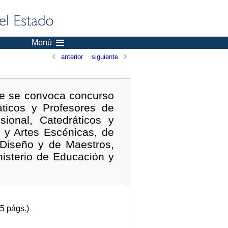
Menú
anterior
siguiente
ue se convoca concurso
ticos y Profesores de
ional, Catedráticos y
 y Artes Escénicas, de
 Diseño y de Maestros,
inisterio de Educación y
45
págs.
)