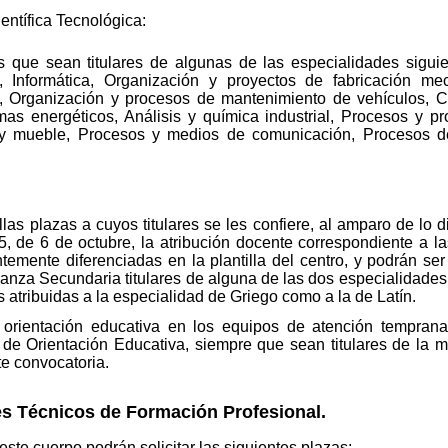
ntífica Tecnológica:
s que sean titulares de algunas de las especialidades siguie
, Informática, Organización y proyectos de fabricación mec
, Organización y procesos de mantenimiento de vehículos, Co
as energéticos, Análisis y química industrial, Procesos y prod
y mueble, Procesos y medios de comunicación, Procesos de
as plazas a cuyos titulares se les confiere, al amparo de lo d
 de 6 de octubre, la atribución docente correspondiente a la
mente diferenciadas en la plantilla del centro, y podrán ser s
anza Secundaria titulares de alguna de las dos especialidades 
as atribuidas a la especialidad de Griego como a la de Latín.
 orientación educativa en los equipos de atención temprana
 de Orientación Educativa, siempre que sean titulares de la m
te convocatoria.
s Técnicos de Formación Profesional.
este cuerpo podrán solicitar las siguientes plazas: