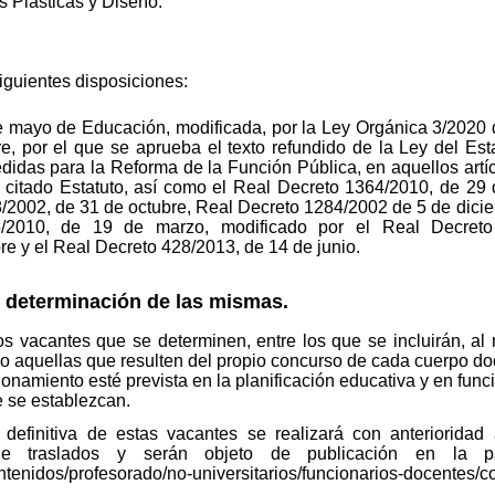
s Plásticas y Diseño.
siguientes disposiciones:
e mayo de Educación, modificada, por la Ley Orgánica 3/2020 
re, por el que se aprueba el texto refundido de la Ley del Es
didas para la Reforma de la Función Pública, en aquellos artí
el citado Estatuto, así como el Real Decreto 1364/2010, de 29
8/2002, de 31 de octubre, Real Decreto 1284/2002 de 5 de dici
/2010, de 19 de marzo, modificado por el Real Decreto
e y el Real Decreto 428/2013, de 14 de junio.
 determinación de las mismas.
os vacantes que se determinen, entre los que se incluirán, a
mo aquellas que resulten del propio concurso de cada cuerpo do
onamiento esté prevista en la planificación educativa y en funci
 se establezcan.
 definitiva de estas vacantes se realizará con anterioridad 
 de traslados y serán objeto de publicación en la p
tenidos/profesorado/no-universitarios/funcionarios-docentes/c