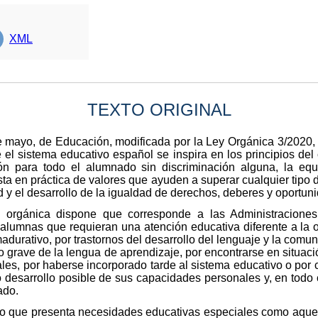
XML
TEXTO ORIGINAL
 mayo, de Educación, modificada por la Ley Orgánica 3/2020, 
ue el sistema educativo español se inspira en los principios de
ión para todo el alumnado sin discriminación alguna, la eq
ta en práctica de valores que ayuden a superar cualquier tipo de
d y el desarrollo de la igualdad de derechos, deberes y oportun
ey orgánica dispone que corresponde a las Administraciones
alumnas que requieran una atención educativa diferente a la o
adurativo, por trastornos del desarrollo del lenguaje y la comun
 grave de la lengua de aprendizaje, por encontrarse en situaci
ales, por haberse incorporado tarde al sistema educativo o por 
 desarrollo posible de sus capacidades personales y, en todo c
ado.
do que presenta necesidades educativas especiales como aquel 