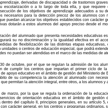
 aprendizaje, derivadas de discapacidad o de trastornos grave
u escolarización o a lo largo de toda ella, y que requier
nsecución de los objetivos de aprendizaje adecuados a su de
os necesarios para la detección precoz de los alumnos con 
ue puedan alcanzar los objetivos establecidos con carácter ge
ativas dotarán a estos alumnos del apoyo preciso desde el mo
rización del alumnado que presenta necesidades educativas esp
gurará su no discriminación y la igualdad efectiva en el ac
edidas de flexibilización de las distintas etapas educativas
 unidades o centros de educación especial, que podrá extender
des no puedan ser atendidas en el marco de las medidas de aten
30 de octubre, por el que se regulan la admisión de los alum
n de cumplir los centros que impartan el primer ciclo de la 
de apoyo educativo en el ámbito de gestión del Ministerio de E
bito de su competencia la atención al alumnado con necesid
que permitan la atención integral, entre otros, a los alumnos
de marzo, por la que se regula la ordenación de la educac
servicios de orientación educativa en el ámbito de gestión d
 dentro del capítulo II, principios generales, en su artículo
con carácter general, en los centros y programas ordinarios, 