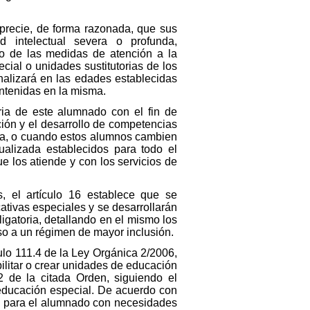
precie, de forma razonada, que sus
d intelectual severa o profunda,
co de las medidas de atención a la
cial o unidades sustitutorias de los
alizará en las edades establecidas
ontenidas en la misma.
ria de este alumnado con el fin de
ación y el desarrollo de competencias
tiva, o cuando estos alumnos cambien
ualizada establecidos para todo el
e los atiende y con los servicios de
, el artículo 16 establece que se
tivas especiales y se desarrollarán
gatoria, detallando en el mismo los
so a un régimen de mayor inclusión.
ulo 111.4 de la Ley Orgánica 2/2006,
ilitar o crear unidades de educación
2 de la citada Orden, siguiendo el
e educación especial. De acuerdo con
das para el alumnado con necesidades