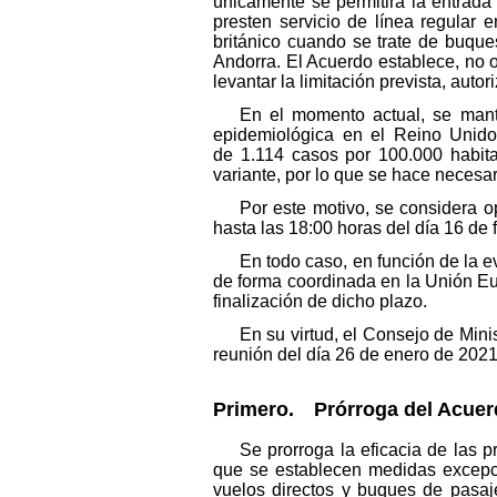
únicamente se permitirá la entrad
presten servicio de línea regular
británico cuando se trate de buqu
Andorra. El Acuerdo establece, no o
levantar la limitación prevista, au
En el momento actual, se mant
epidemiológica en el Reino Unido
de 1.114 casos por 100.000 habit
variante, por lo que se hace necesa
Por este motivo, se considera o
hasta las 18:00 horas del día 16 de 
En todo caso, en función de la 
de forma coordinada en la Unión Eur
finalización de dicho plazo.
En su virtud, el Consejo de Min
reunión del día 26 de enero de 2021
Primero. Prórroga del Acuerd
Se prorroga la eficacia de las 
que se establecen medidas excepcio
vuelos directos y buques de pasaj