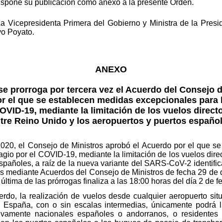
ispone su publicación como anexo a la presente Orden.
a Vicepresidenta Primera del Gobierno y Ministra de la Presi
o Poyato.
ANEXO
se prorroga por tercera vez el Acuerdo del Consejo d
or el que se establecen medidas excepcionales para l
COVID-19, mediante la limitación de los vuelos direc
tre Reino Unido y los aeropuertos y puertos españo
020, el Consejo de Ministros aprobó el Acuerdo por el que s
tagio por el COVID-19, mediante la limitación de los vuelos dir
españoles, a raíz de la nueva variante del SARS-CoV-2 identif
s mediante Acuerdos del Consejo de Ministros de fecha 29 de 
última de las prórrogas finaliza a las 18:00 horas del día 2 de 
erdo, la realización de vuelos desde cualquier aeropuerto si
 España, con o sin escalas intermedias, únicamente podrá 
ivamente nacionales españoles o andorranos, o residentes