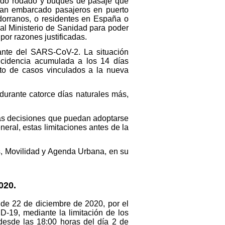
ordo rodado y buques de pasaje que
ayan embarcado pasajeros en puerto
dorranos, o residentes en España o
 al Ministerio de Sanidad para poder
por razones justificadas.
ante del SARS-CoV-2. La situación
ncidencia acumulada a los 14 días
to de casos vinculados a la nueva
durante catorce días naturales más,
 las decisiones que puedan adoptarse
eral, estas limitaciones antes de la
es, Movilidad y Agenda Urbana, en su
020.
 de 22 de diciembre de 2020, por el
D-19, mediante la limitación de los
desde las 18:00 horas del día 2 de