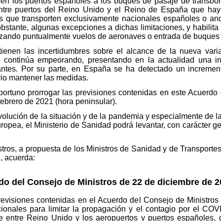
a en los puertos españoles a los buques de pasaje de transb
 entre puertos del Reino Unido y el Reino de España que h
es que transporten exclusivamente nacionales españoles o an
bstante, algunas excepciones a dichas limitaciones, y habilita
torizando puntualmente vuelos de aeronaves o entrada de buques 
ienen las incertidumbres sobre el alcance de la nueva vari
 continúa empeorando, presentando en la actualidad una i
antes. Por su parte, en España se ha detectado un incremen
rio mantener las medidas.
portuno prorrogar las previsiones contenidas en este Acuerdo 
febrero de 2021 (hora peninsular).
evolución de la situación y de la pandemia y especialmente de
opea, el Ministerio de Sanidad podrá levantar, con carácter gen
istros, a propuesta de los Ministros de Sanidad y de Transport
, acuerda:
o del Consejo de Ministros de 22 de diciembre de 2
previsiones contenidas en el Acuerdo del Consejo de Ministros
nales para limitar la propagación y el contagio por el COVI
e entre Reino Unido y los aeropuertos y puertos españoles, 