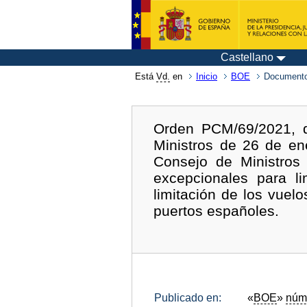
Castellano
Está
Vd.
en
Inicio
BOE
Documento
Orden PCM/69/2021, d
Ministros de 26 de en
Consejo de Ministros
excepcionales para l
limitación de los vuel
puertos españoles.
Publicado en:
«
BOE
»
núm