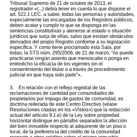
Tribunal Supremo de 21 de octubre de 2013, el
registrador «(...) debía tener en cuenta lo que dispone el
art. 522.1 LEC, a saber, todas las personas y autoridades,
especialmente las encargadas de los Registros públicos,
deben acatar y cumplir lo que se disponga en las
sentencias constitutivas y atenerse al estado o situación
jurídicos que surja de ellas, salvo que existan obstáculos
derivados del propio Registro conforme a su legislación
específica. Y como tiene proclamado esta Sala, por
todas, la STS núm. 295/2006, de 21 de marzo, “no puede
practicarse ningún asiento que menoscabe o ponga en
entredicho la eficacia de los vigentes sin el
consentimiento del titular o a través de procedimiento
judicial en que haya sido parte”».
3. En relación con el reflejo registral de las
reclamaciones de cantidad por comunidades de
propietarios por impago de gastos de comunidad, es
doctrina reiterada de este Centro Directivo (véase
Resoluciones citadas en los «Vistos») que la redacción
actual del artículo 9.1.e) de la Ley sobre propiedad
horizontal distingue en párrafos separados la afección
del bien inmueble respecto al adquirente de un piso o
local, de la preferencia del crédito de la comunidad