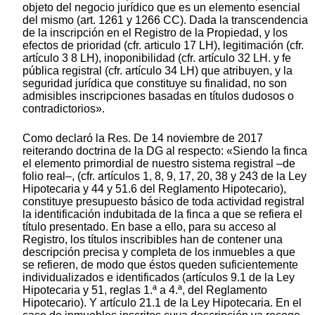
objeto del negocio jurídico que es un elemento esencial
del mismo (art. 1261 y 1266 CC). Dada la transcendencia
de la inscripción en el Registro de la Propiedad, y los
efectos de prioridad (cfr. articulo 17 LH), legitimación (cfr.
artículo 3 8 LH), inoponibilidad (cfr. artículo 32 LH. y fe
pública registral (cfr. artículo 34 LH) que atribuyen, y la
seguridad jurídica que constituye su finalidad, no son
admisibles inscripciones basadas en títulos dudosos o
contradictorios».
Como declaró la Res. De 14 noviembre de 2017
reiterando doctrina de la DG al respecto: «Siendo la finca
el elemento primordial de nuestro sistema registral –de
folio real–, (cfr. artículos 1, 8, 9, 17, 20, 38 y 243 de la Ley
Hipotecaria y 44 y 51.6 del Reglamento Hipotecario),
constituye presupuesto básico de toda actividad registral
la identificación indubitada de la finca a que se refiera el
título presentado. En base a ello, para su acceso al
Registro, los títulos inscribibles han de contener una
descripción precisa y completa de los inmuebles a que
se refieren, de modo que éstos queden suficientemente
individualizados e identificados (artículos 9.1 de la Ley
Hipotecaria y 51, reglas 1.ª a 4.ª, del Reglamento
Hipotecario). Y artículo 21.1 de la Ley Hipotecaria. En el