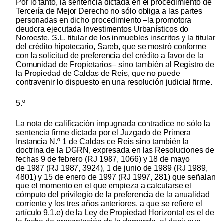
Por lo tanto, la sentencia dictada en el procedimiento de
Tercería de Mejor Derecho no sólo obliga a las partes
personadas en dicho procedimiento –la promotora
deudora ejecutada Investimentos Urbanísticos do
Noroeste, S.L. titular de los inmuebles inscritos y la titular
del crédito hipotecario, Sareb, que se mostró conforme
con la solicitud de preferencia del crédito a favor de la
Comunidad de Propietarios– sino también al Registro de
la Propiedad de Caldas de Reis, que no puede
contravenir lo dispuesto en una resolución judicial firme.
5.º
La nota de calificación impugnada contradice no sólo la
sentencia firme dictada por el Juzgado de Primera
Instancia N.º 1 de Caldas de Reis sino también la
doctrina de la DGRN, expresada en las Resoluciones de
fechas 9 de febrero (RJ 1987, 1066) y 18 de mayo
de 1987 (RJ 1987, 3924), 1 de junio de 1989 (RJ 1989,
4801) y 15 de enero de 1997 (RJ 1997, 281) que señalan
que el momento en el que empieza a calcularse el
cómputo del privilegio de la preferencia de la anualidad
corriente y los tres años anteriores, a que se refiere el
artículo 9.1.e) de la Ley de Propiedad Horizontal es el de