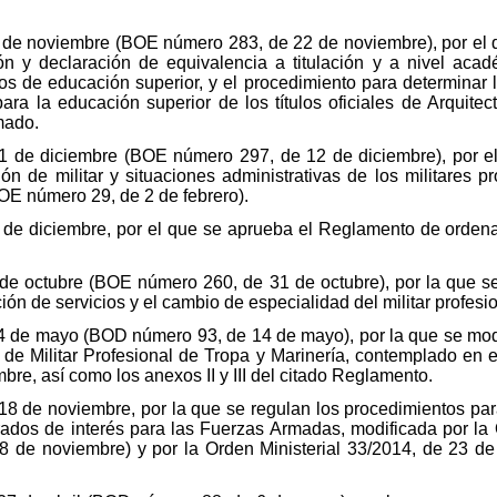
de noviembre (BOE número 283, de 22 de noviembre), por el qu
 y declaración de equivalencia a titulación y a nivel académ
os de educación superior, y el procedimiento para determinar 
ra la educación superior de los títulos oficiales de Arquitect
mado.
11 de diciembre (BOE número 297, de 12 de diciembre), por 
ón de militar y situaciones administrativas de los militares p
OE número 29, de 2 de febrero).
 de diciembre, por el que se aprueba el Reglamento de orden
e octubre (BOE número 260, de 31 de octubre), por la que s
ón de servicios y el cambio de especialidad del militar profesio
 4 de mayo (BOD número 93, de 14 de mayo), por la que se mod
de Militar Profesional de Tropa y Marinería, contemplado en
re, así como los anexos II y III del citado Reglamento.
 18 de noviembre, por la que se regulan los procedimientos par
rados de interés para las Fuerzas Armadas, modificada por la 
 de noviembre) y por la Orden Ministerial 33/2014, de 23 