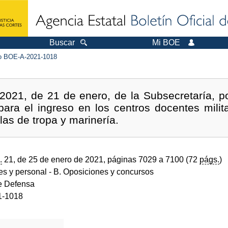
Buscar
Mi BOE
 BOE-A-2021-1018
2021, de 21 de enero, de la Subsecretaría, po
para el ingreso en los centros docentes milit
las de tropa y marinería.
.
21, de 25 de enero de 2021, páginas 7029 a 7100 (72
págs.
)
des y personal
- B. Oposiciones y concursos
de Defensa
1-1018