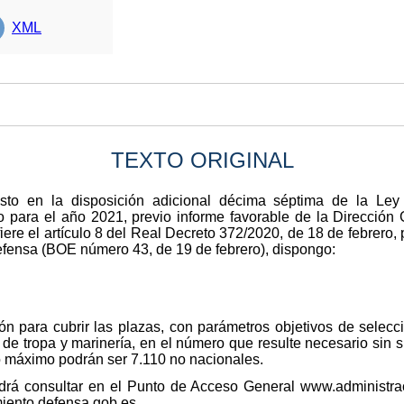
XML
TEXTO ORIGINAL
sto en la disposición adicional décima séptima de la Ley
 para el año 2021, previo informe favorable de la Dirección 
iere el artículo 8 del Real Decreto 372/2020, de 18 de febrero, p
efensa (BOE número 43, de 19 de febrero), dispongo:
n para cubrir las plazas, con parámetros objetivos de selecc
r de tropa y marinería, en el número que resulte necesario sin 
 máximo podrán ser 7.110 no nacionales.
drá consultar en el Punto de Acceso General www.administra
iento.defensa.gob.es.