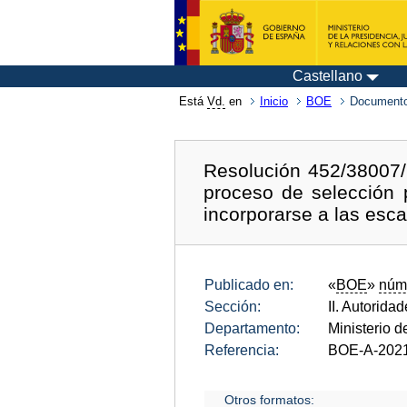
Castellano
Está
Vd.
en
Inicio
BOE
Documento
Resolución 452/38007/
proceso de selección 
incorporarse a las esca
Publicado en:
«
BOE
»
núm
Sección:
II. Autorida
Departamento:
Ministerio 
Referencia:
BOE-A-202
Otros formatos: