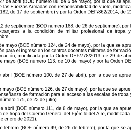
 27 de abril (BOD número 88, de 6 de mayo), por la que se apr
de las Fuerzas Armadas con responsabilidad de vuelo, modificad
182, de 17 de septiembre) y por la Orden DEF/862/2014, de 
12 de septiembre (BOD número 188, de 26 de septiembre), por la 
anjeros a la condición de militar profesional de tropa y
mbre.
e mayo (BOE número 124, de 24 de mayo), por la que se aprue
n para el ingreso en los centros docentes militares de formació
rmación, modificada por la Orden DEF/778/2013, de 29 de abr
de mayo (BOE número 113, de 10 de mayo) y por la Orden DE
 abril (BOE número 100, de 27 de abril), por la que se apr
 mayo (BOE número 126, de 27 de mayo), por la que se aprueba
 enseñanza de formación para el acceso a las escalas de tropa 
úmero 175, de 23 de julio).
 abril (BOE número 111, de 8 de mayo), por la que se aprue
a de tropa del Cuerpo General del Ejército del Aire, modifica
e enero de 2021).
 febrero (BOE número 49, de 26 de febrero), por la que se ap