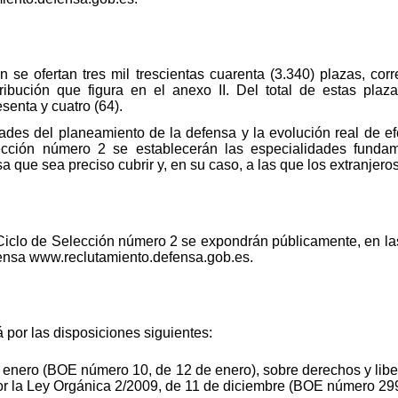
 se ofertan tres mil trescientas cuarenta (3.340) plazas, cor
ibución que figura en el anexo II. Del total de estas plaza
senta y cuatro (64).
des del planeamiento de la defensa y la evolución real de efe
ección número 2 se establecerán las especialidades fundam
 que sea preciso cubrir y, en su caso, a las que los extranjero
 Ciclo de Selección número 2 se expondrán públicamente, en l
fensa www.reclutamiento.defensa.gob.es.
 por las disposiciones siguientes:
 enero (BOE número 10, de 12 de enero), sobre derechos y libe
por la Ley Orgánica 2/2009, de 11 de diciembre (BOE número 299