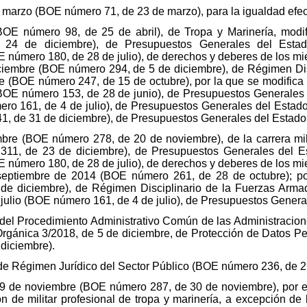
 marzo (BOE número 71, de 23 de marzo), para la igualdad efec
BOE número 98, de 25 de abril), de Tropa y Marinería, modi
24 de diciembre), de Presupuestos Generales del Esta
OE número 180, de 28 de julio), de derechos y deberes de los m
iciembre (BOE número 294, de 5 de diciembre), de Régimen Dis
e (BOE número 247, de 15 de octubre), por la que se modifica la
(BOE número 153, de 28 de junio), de Presupuestos Generales 
ero 161, de 4 de julio), de Presupuestos Generales del Estado
, de 31 de diciembre), de Presupuestos Generales del Estado 
bre (BOE número 278, de 20 de noviembre), de la carrera mili
11, de 23 de diciembre), de Presupuestos Generales del Es
OE número 180, de 28 de julio), de derechos y deberes de los m
septiembre de 2014 (BOE número 261, de 28 de octubre); po
e diciembre), de Régimen Disciplinario de la Fuerzas Arma
e julio (BOE número 161, de 4 de julio), de Presupuestos Genera
, del Procedimiento Administrativo Común de las Administraci
 Orgánica 3/2018, de 5 de diciembre, de Protección de Datos Pe
diciembre).
 de Régimen Jurídico del Sector Público (BOE número 236, de 2 
29 de noviembre (BOE número 287, de 30 de noviembre), por 
n de militar profesional de tropa y marinería, a excepción de 