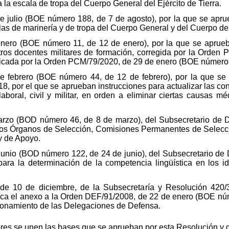
a la escala de tropa del Cuerpo General del Ejército de Tierra.
 julio (BOE número 188, de 7 de agosto), por la que se aprue
las de marinería y de tropa del Cuerpo General y del Cuerpo de
enero (BOE número 11, de 12 de enero), por la que se aprue
ntros docentes militares de formación, corregida por la Orde
icada por la Orden PCM/79/2020, de 29 de enero (BOE número 
e febrero (BOE número 44, de 12 de febrero), por la que se
8, por el que se aprueban instrucciones para actualizar las co
 laboral, civil y militar, en orden a eliminar ciertas causas 
marzo (BOD número 46, de 8 de marzo), del Subsecretario de D
los Órganos de Selección, Comisiones Permanentes de Selecci
y de Apoyo.
 junio (BOD número 122, de 24 de junio), del Subsecretario de
para la determinación de la competencia lingüística en los i
de 10 de diciembre, de la Subsecretaría y Resolución 420
fica el anexo a la Orden DEF/91/2008, de 22 de enero (BOE núm
cionamiento de las Delegaciones de Defensa.
iores se unen las bases que se aprueban por esta Resolución y 