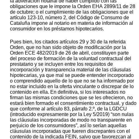
la adveración notarial de haber cumplido con las
obligaciones que le impone la Orden EHA 2899/11 de 28
de octubre; o el cumplimiento de las obligaciones que el
artículo 123-10, número 2, del Código de Consumo de
Cataluña impone al notario en materia de información al
consumidor en los préstamos hipotecarios.
Pues bien, los citados artículos 29 y 30 de la referida
Orden, que no han sido objeto de modificación por la
Orden ECE 482/2019 de 26 de abril, constituyen parte
del proceso de formación de la voluntad contractual del
prestatario y se incluyen entre los requisitos de
incorporación y transparencia material de las cláusulas
hipotecarias, ya que mal se puede entender incorporado
o comprendido aquello de lo que no se ha informado por
no estar incluido en la oferta vinculante o discrepar de lo
contenido en ella. En definitiva, si los interesados no
firman las mismas condiciones que se les ofrecieron, no
estará bien formado el consentimiento contractual, y dado
que conforme al artículo 83, párrafo 2.º, de la LGDCU
(introducido expresamente por la Ley 5/2019) “son nulas
las cláusulas incorporadas de modo no transparente en
perjuicio de los consumidores”, así lo serían aquellas
cláusulas incorporadas que fueren discrepantes con el
contenido de la indicada FEIN, salvo que favorezcan al