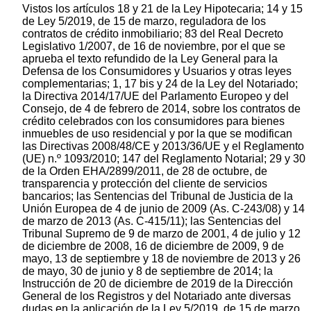
Vistos los artículos 18 y 21 de la Ley Hipotecaria; 14 y 15
de Ley 5/2019, de 15 de marzo, reguladora de los
contratos de crédito inmobiliario; 83 del Real Decreto
Legislativo 1/2007, de 16 de noviembre, por el que se
aprueba el texto refundido de la Ley General para la
Defensa de los Consumidores y Usuarios y otras leyes
complementarias; 1, 17 bis y 24 de la Ley del Notariado;
la Directiva 2014/17/UE del Parlamento Europeo y del
Consejo, de 4 de febrero de 2014, sobre los contratos de
crédito celebrados con los consumidores para bienes
inmuebles de uso residencial y por la que se modifican
las Directivas 2008/48/CE y 2013/36/UE y el Reglamento
(UE) n.º 1093/2010; 147 del Reglamento Notarial; 29 y 30
de la Orden EHA/2899/2011, de 28 de octubre, de
transparencia y protección del cliente de servicios
bancarios; las Sentencias del Tribunal de Justicia de la
Unión Europea de 4 de junio de 2009 (As. C-243/08) y 14
de marzo de 2013 (As. C-415/11); las Sentencias del
Tribunal Supremo de 9 de marzo de 2001, 4 de julio y 12
de diciembre de 2008, 16 de diciembre de 2009, 9 de
mayo, 13 de septiembre y 18 de noviembre de 2013 y 26
de mayo, 30 de junio y 8 de septiembre de 2014; la
Instrucción de 20 de diciembre de 2019 de la Dirección
General de los Registros y del Notariado ante diversas
dudas en la aplicación de la Ley 5/2019, de 15 de marzo,