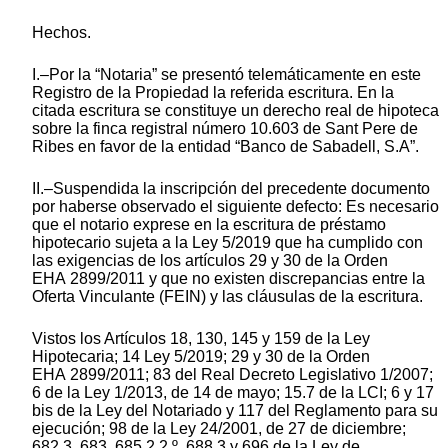
Hechos.
I.–Por la “Notaria” se presentó telemáticamente en este
Registro de la Propiedad la referida escritura. En la
citada escritura se constituye un derecho real de hipoteca
sobre la finca registral número 10.603 de Sant Pere de
Ribes en favor de la entidad “Banco de Sabadell, S.A”.
II.–Suspendida la inscripción del precedente documento
por haberse observado el siguiente defecto: Es necesario
que el notario exprese en la escritura de préstamo
hipotecario sujeta a la Ley 5/2019 que ha cumplido con
las exigencias de los artículos 29 y 30 de la Orden
EHA 2899/2011 y que no existen discrepancias entre la
Oferta Vinculante (FEIN) y las cláusulas de la escritura.
Vistos los Artículos 18, 130, 145 y 159 de la Ley
Hipotecaria; 14 Ley 5/2019; 29 y 30 de la Orden
EHA 2899/2011; 83 del Real Decreto Legislativo 1/2007;
6 de la Ley 1/2013, de 14 de mayo; 15.7 de la LCI; 6 y 17
bis de la Ley del Notariado y 117 del Reglamento para su
ejecución; 98 de la Ley 24/2001, de 27 de diciembre;
682.3, 683, 685.2.2.º, 688.3 y 696 de la Ley de