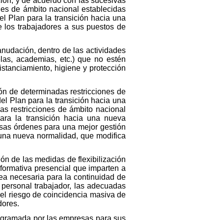
ión, y de acuerdo con las sucesivas
nes de ámbito nacional establecidas
del Plan para la transición hacia una
e los trabajadores a sus puestos de
anudación, dentro de las actividades
elas, academias, etc.) que no estén
stanciamiento, higiene y protección
ión de determinadas restricciones de
el Plan para la transición hacia una
as restricciones de ámbito nacional
para la transición hacia una nueva
rsas órdenes para una mejor gestión
a una nueva normalidad, que modifica
ión de las medidas de flexibilización
d formativa presencial que imparten a
ea necesaria para la continuidad de
 personal trabajador, las adecuadas
 el riesgo de coincidencia masiva de
dores.
programada por las empresas para sus