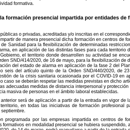
ividad formativa.
la formación presencial impartida por entidades de 
úblicas o privadas, acreditadas y/o inscritas en el correspondie
 impartir de manera presencial dicha formación en centros de f
 de Sanidad para la flexibilización de determinadas restriccio
arma, en aplicación de las distintas fases para cada territorio 
obierno, el territorio donde desarrollen su actividad se encue
 Orden SND/414/2020, de 16 de mayo, para la flexibilización de 
ración del estado de alarma en aplicación de la fase 2 del Pla
ado seis del artículo quinto de la Orden SND/440/2020, de 2
stión de la crisis sanitaria ocasionada por el COVID-19 en apl
 caso se deberán respetar las medidas previstas en dicho artí
las adecuadas medidas de distancia interpersonal y protección c
ncia masiva de personas en el ámbito laboral establecidas.
nterior será de aplicación a partir de la entrada en vigor de 
territorio, en todas las iniciativas de formación profesional
e septiembre.
ión programada por las empresas impartida en centros de fo
os formativos en modalidad presencial se hubiera suspendido, a
2020, de 14 de marzo, podrá reanudarse a partir de la entrada 