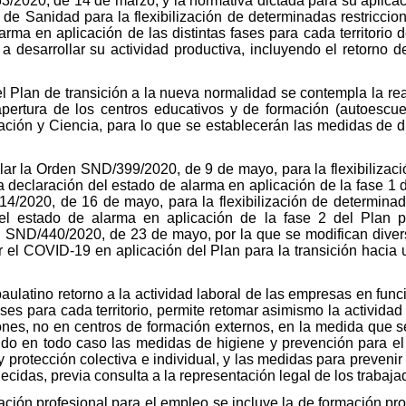
3/2020, de 14 de marzo, y la normativa dictada para su aplicac
 de Sanidad para la flexibilización de determinadas restriccio
arma en aplicación de las distintas fases para cada territorio 
a desarrollar su actividad productiva, incluyendo el retorno d
el Plan de transición a la nueva normalidad se contempla la re
apertura de los centros educativos y de formación (autoescu
ación y Ciencia, para lo que se establecerán las medidas de di
lar la Orden SND/399/2020, de 9 de mayo, para la flexibilizac
a declaración del estado de alarma en aplicación de la fase 1 d
/2020, de 16 de mayo, para la flexibilización de determinad
del estado de alarma en aplicación de la fase 2 del Plan 
en SND/440/2020, de 23 de mayo, por la que se modifican dive
or el COVID-19 en aplicación del Plan para la transición haci
paulatino retorno a la actividad laboral de las empresas en func
ases para cada territorio, permite retomar asimismo la activida
iones, no en centros de formación externos, en la medida que s
do en todo caso las medidas de higiene y prevención para el
 protección colectiva e individual, y las medidas para prevenir
ecidas, previa consulta a la representación legal de los trabaja
rmación profesional para el empleo se incluye la de formación 