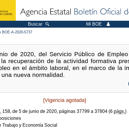
Buscar
Mi BOE
 BOE-A-2020-5737
nio de 2020, del Servicio Público de Empleo 
a recuperación de la actividad formativa pre
pleo en el ámbito laboral, en el marco de la 
ia una nueva normalidad.
[Vigencia agotada]
.
158, de 5 de junio de 2020, páginas 37799 a 37804 (6
págs.
)
sposiciones
de Trabajo y Economía Social