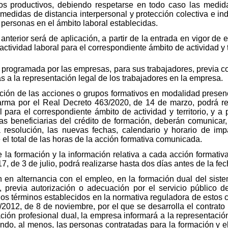
os productivos, debiendo respetarse en todo caso las medid
medidas de distancia interpersonal y protección colectiva e ind
 personas en el ámbito laboral establecidas.
nterior será de aplicación, a partir de la entrada en vigor de 
ctividad laboral para el correspondiente ámbito de actividad y te
 programada por las empresas, para sus trabajadores, previa co
s a la representación legal de los trabajadores en la empresa.
ición de las acciones o grupos formativos en modalidad presen
larma por el Real Decreto 463/2020, de 14 de marzo, podrá r
 para el correspondiente ámbito de actividad y territorio, y a 
esas beneficiarias del crédito de formación, deberán comunic
 resolución, las nuevas fechas, calendario y horario de impa
l total de las horas de la acción formativa comunicada.
 la formación y la información relativa a cada acción formativ
7, de 3 de julio, podrá realizarse hasta dos días antes de la f
n en alternancia con el empleo, en la formación dual del siste
e, previa autorización o adecuación por el servicio público 
 los términos establecidos en la normativa reguladora de estos 
/2012, de 8 de noviembre, por el que se desarrolla el contrato 
ción profesional dual, la empresa informará a la representació
ando, al menos, las personas contratadas para la formación y el