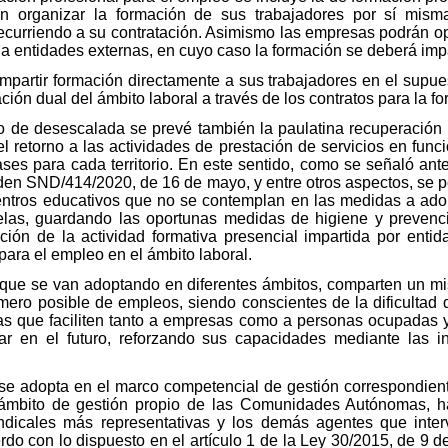
n organizar la formación de sus trabajadores por sí misma
curriendo a su contratación. Asimismo las empresas podrán o
 a entidades externas, en cuyo caso la formación se deberá impa
partir formación directamente a sus trabajadores en el supue
ación dual del ámbito laboral a través de los contratos para la f
so de desescalada se prevé también la paulatina recuperación 
l retorno a las actividades de prestación de servicios en funci
fases para cada territorio. En este sentido, como se señaló a
en SND/414/2020, de 16 de mayo, y entre otros aspectos, se pe
 centros educativos que no se contemplan en las medidas a adop
las, guardando las oportunas medidas de higiene y prevenci
ción de la actividad formativa presencial impartida por enti
 para el empleo en el ámbito laboral.
 que se van adoptando en diferentes ámbitos, comparten un mis
ero posible de empleos, siendo conscientes de la dificultad de
as que faciliten tanto a empresas como a personas ocupadas 
r en el futuro, reforzando sus capacidades mediante las ini
e adopta en el marco competencial de gestión correspondiente
 ámbito de gestión propio de las Comunidades Autónomas, ha
ndicales más representativas y los demás agentes que inte
do con lo dispuesto en el artículo 1 de la Ley 30/2015, de 9 de