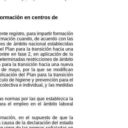
formación en centros de
nte registro, para impartir formación
ormación cuando, de acuerdo con las
nes de ámbito nacional establecidas
del Plan para la transición hacia una
ntre en fase 2, en aplicación de lo
determinadas restricciones de ámbito
n para la transición hacia una nueva
3 de mayo, por la que se modifican
icación del Plan para la transición
culo de higiene y prevención para el
olectiva e individual, y las medidas
las normas por las que establezca la
 para el empleo en el ámbito laboral
rmación, en el supuesto de que la
 causa de la declaración del estado
en vigor de las normas señaladas en