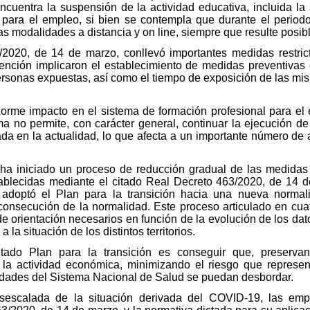
ncuentra la suspensión de la actividad educativa, incluida la 
l para el empleo, si bien se contempla que durante el perio
as modalidades a distancia y on line, siempre que resulte posibl
2020, de 14 de marzo, conllevó importantes medidas restricti
ción implicaron el establecimiento de medidas preventivas e
ersonas expuestas, así como el tiempo de exposición de las mism
orme impacto en el sistema de formación profesional para el
a no permite, con carácter general, continuar la ejecución de
da en la actualidad, lo que afecta a un importante número de 
a iniciado un proceso de reducción gradual de las medidas ex
tablecidas mediante el citado Real Decreto 463/2020, de 14 d
adoptó el Plan para la transición hacia una nueva normali
consecución de la normalidad. Este proceso articulado en cuatr
e orientación necesarios en función de la evolución de los da
a situación de los distintos territorios.
itado Plan para la transición es conseguir que, preserva
y la actividad económica, minimizando el riesgo que represen
idades del Sistema Nacional de Salud se puedan desbordar.
escalada de la situación derivada del COVID-19, las empr