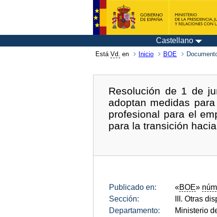
Castellano
Está
Vd.
en
Inicio
BOE
Documento
Resolución de 1 de ju
adoptan medidas para l
profesional para el em
para la transición hac
Publicado en:
«
BOE
»
núm
Sección:
III. Otras di
Departamento:
Ministerio 