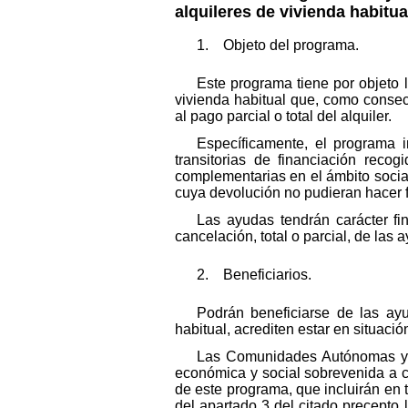
alquileres de vivienda habitua
1. Objeto del programa.
Este programa tiene por objeto 
vivienda habitual que, como conse
al pago parcial o total del alquiler.
Específicamente, el programa 
transitorias de financiación reco
complementarias en el ámbito social
cuya devolución no pudieran hacer f
Las ayudas tendrán carácter fin
cancelación, total o parcial, de las 
2. Beneficiarios.
Podrán beneficiarse de las ay
habitual, acrediten estar en situac
Las Comunidades Autónomas y l
económica y social sobrevenida a c
de este programa, que incluirán en t
del apartado 3 del citado precepto 