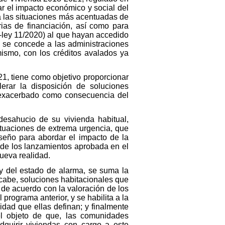
r el impacto económico y social del
 a las situaciones más acentuadas de
ias de financiación, así como para
-ley 11/2020) al que hayan accedido
ue se concede a las administraciones
ismo, con los créditos avalados ya
21, tiene como objetivo proporcionar
rar la disposición de soluciones
n exacerbado como consecuencia del
esahucio de su vivienda habitual,
ituaciones de extrema urgencia, que
iseño para abordar el impacto de la
 de los lanzamientos aprobada en el
nueva realidad.
y del estado de alarma, se suma la
 cabe, soluciones habitacionales que
de acuerdo con la valoración de los
 programa anterior, y se habilita a la
idad que ellas definan; y finalmente
el objeto de que, las comunidades
quirir viviendas con cargo a este