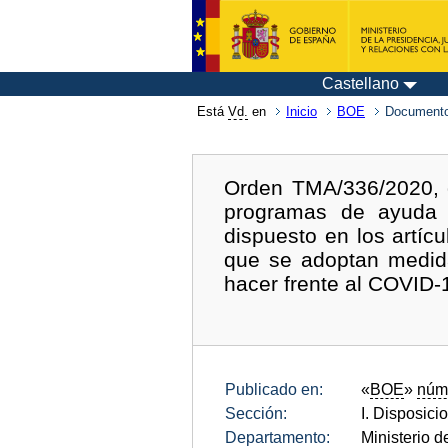
Castellano
Está
Vd.
en
Inicio
BOE
Documento
Orden TMA/336/2020, d
programas de ayuda 
dispuesto en los artíc
que se adoptan medid
hacer frente al COVID-
Publicado en:
«
BOE
»
núm
Sección:
I. Disposici
Departamento:
Ministerio 