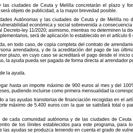
as ciudades de Ceuta y Melilla concretarán el plazo y form
será objeto de publicidad, a la mayor brevedad posible.
ades Autónomas y las ciudades de Ceuta y de Melilla no d
vulnerabilidad económica y social sobrevenida a consecuencia
Real Decreto-ley 11/2020; asimismo, mientras no determinen la d
ementarios, será de aplicación lo establecido en el artículo 6 
da, en todo caso, de copia completa del contrato de arrendami
sona arrendadora, y de la acreditación del pago de las últim
nor plazo, en cuyo caso se acreditará el pago desde el inicio
so, la ayuda pueda ser pagada de forma directa al arrendador po
de la ayuda.
legar hasta un importe máximo de 900 euros al mes y del 100%
eses, pudiendo incluirse como primera mensualidad la correspo
 a las ayudas transitorias de financiación recogidas en el art
orte máximo de 5.400 euros con la que se satisfará total o par
 de cada comunidad autónoma y de las ciudades de Ceuta y
entro de los límites establecidos para este programa, para l
 las ayudas se produzca teniendo en cuenta el grado de vulnera