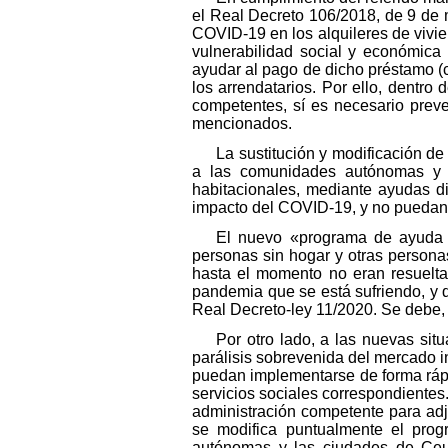
el Real Decreto 106/2018, de 9 de 
COVID-19 en los alquileres de vivie
vulnerabilidad social y económica
ayudar al pago de dicho préstamo (
los arrendatarios. Por ello, dentro
competentes, sí es necesario prev
mencionados.
La sustitución y modificación d
a las comunidades autónomas y a
habitacionales, mediante ayudas d
impacto del COVID-19, y no puedan e
El nuevo «programa de ayuda a
personas sin hogar y otras persona
hasta el momento no eran resueltas
pandemia que se está sufriendo, y 
Real Decreto-ley 11/2020. Se debe, p
Por otro lado, a las nuevas si
parálisis sobrevenida del mercado i
puedan implementarse de forma rápi
servicios sociales correspondientes. 
administración competente para adju
se modifica puntualmente el prog
autónomas y las ciudades de Ceut