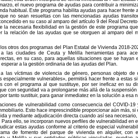
marzo, el nuevo programa de ayudas para contribuir a minimiza
nda habitual. Este programa habilita ayudas para hacer frente
 que no sean resueltas con las mencionadas ayudas transitor
concedido en su caso al amparo del artículo 9 del Real Decreto
 de la necesaria flexibilidad en la gestión de este programa q
er la relación de las ayudas que se otorguen al amparo del m
e los otros dos programas del Plan Estatal de Vivienda 2018-20
 las ciudades de Ceuta y Melilla herramientas para acele
irectas, en su caso, para aquellas situaciones que se haya
sperar a la gestión ordinaria de las ayudas del Plan.
 las víctimas de violencia de género, personas objeto de d
s especialmente vulnerables», permitirá hacer frente a estas s
 con el programa al que sustituye, por ser ineficaz en su d
que con seguridad va a prolongarse más allá de la suspensión
or tanto sustituir, para ganar inmediatez en la solución a esa 
tuaciones de vulnerabilidad como consecuencia del COVID-19 
nmobiliario. Esto hace imprescindible proporcionar aún más, si
da y mediante adjudicación directa cuando así sea necesario, 
Para ello, se incorporan nuevos perfiles de vulnerabilidad en el
dicar estas ayudas conforme al criterio de especial vulnerabil
rama de fomento del parque de vivienda en alquiler, con 
a y Melilla y sus entidades públicas vinculadas, puedan ad