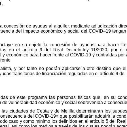
l.
la concesión de ayudas al alquiler, mediante adjudicación dire
cuencia del impacto económico y social del COVID–19 tengan p
incluye en su objeto la concesión de ayudas para hacer fre
gidas en el artículo 9 del Real Decreto-ley 11/2020, por 
 y económico para hacer frente al COVID-19 y contraídas por a
rente.
alista, y por tanto no podrán aplicarse a otro destino que el
ayudas transitorias de financiación reguladas en el artículo 9 de
udas de este programa las personas físicas que, en su cond
ión de vulnerabilidad económica y social sobrevenida a consec
as ciudades de Ceuta y de Melilla determinarán los supuest
onsecuencia del COVID-19» que posibilitarán adquirir la condi
odo caso y como mínimo los definidos en el artículo 5 del Real 
legal, así como los medios a través de los cuales podrán acred