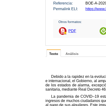
Referencia:
BOE-A-202
Permalink ELI:
https://www
Otros formatos:
PDF
Texto
Análisis
Debido a la rapidez en la evolu
e internacional, el Gobierno, al ampa
de los estados de alarma, excepción 
sanitaria, mediante Real Decreto 4
La pandemia de COVID–19 está g
ingresos de muchos ciudadanos que,
al pago de sus alquileres. Este imp