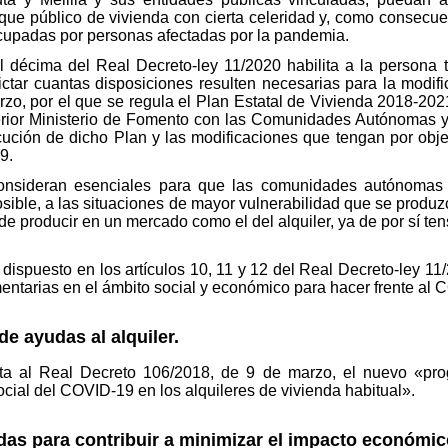
que público de vivienda con cierta celeridad y, como consecue
cupadas por personas afectadas por la pandemia.
l décima del Real Decreto-ley 11/2020 habilita a la persona ti
tar cuantas disposiciones resulten necesarias para la modific
zo, por el que se regula el Plan Estatal de Vivienda 2018-202
erior Ministerio de Fomento con las Comunidades Autónomas y 
cución de dicho Plan y las modificaciones que tengan por objet
9.
onsideran esenciales para que las comunidades autónomas 
posible, a las situaciones de mayor vulnerabilidad que se prod
 producir en un mercado como el del alquiler, ya de por sí te
 dispuesto en los artículos 10, 11 y 12 del Real Decreto-ley 11
tarias en el ámbito social y económico para hacer frente al 
e ayudas al alquiler.
ta al Real Decreto 106/2018, de 9 de marzo, el nuevo «pro
cial del COVID-19 en los alquileres de vivienda habitual».
as para contribuir a minimizar el impacto económico