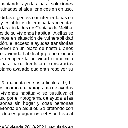
ementando ayudas para soluciones
tinadas al alquiler o cesión en uso.
medidas urgentes complementarias en
a y establece determinadas medidas
las ciudades de Ceuta y de Melilla,
s de su vivienda habitual. A ellas se
ntos en situación de vulnerabilidad
ión, el acceso a ayudas transitorias
evolver en un plazo de hasta 6 años
e vivienda habitual y proporcionará
se recupere la actividad económica
 para hacer frente a circunstancias
éstamo avalado pudieran resolver su
2020 mandata en sus artículos 10, 11
se incorpore el «programa de ayudas
ivienda habitual»; se sustituya el
ual por el «programa de ayuda a las
rsonas sin hogar y otras personas
vienda en alquiler. Se pretende con
 actuales programas del Plan Estatal
l de Vivienda 2018-2021, regulado en