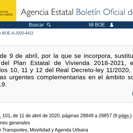
Buscar
Mi BOE
 BOE-A-2020-4412
e 9 de abril, por la que se incorpora, sustit
del Plan Estatal de Vivienda 2018-2021, e
ulos 10, 11 y 12 del Real Decreto-ley 11/2020,
as urgentes complementarias en el ámbito so
19.
.
101, de 11 de abril de 2020, páginas 28849 a 28857 (9
págs.
)
ones generales
de Transportes, Movilidad y Agenda Urbana