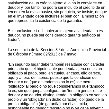
satisfacción de un crédito ajeno; ello no lo convierte en
deudor y, por tanto, no podrá ser incluido el crédito de un
tercero en la masa pasiva, sin perjuicio, se insiste, de que
en el inventario deba incluirse el bien con la minoración
que representa la existencia de la garantía.
En conclusión, si el hipotecante ajeno a la deuda no es
deudor, no puede ser considerado garante análogo al
fiador”.
La sentencia de la Sección 3.ª de la Audiencia Provincial
de Córdoba número 82/2013 de 7 mayo:
“En segundo lugar debe también resaltarse con carácter
prioritario que el hipotecante por deuda ajena no es un
obligado al pago, pero, en cualquier caso, ello carece,
aquí y ahora, de interés, puesto que la condición de
deudor o no (que entendemos no lo es); de mero
‘obligado’ al pago o no (que consideramos que tampoco
lo es, sin que quepa configurar un ‘tertium genus’ entre
deudor y no deudor, distinguiendo un obligado en sentido
propio y un ‘obligado’ sin dicho carácter); obligado de la
propia obligación (de garantía) por él asumida;
responsable no deudor; tercero o no (y ya cabe advertir