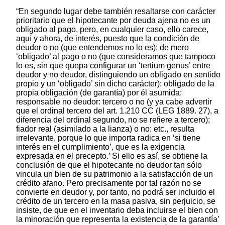
“En segundo lugar debe también resaltarse con carácter
prioritario que el hipotecante por deuda ajena no es un
obligado al pago, pero, en cualquier caso, ello carece,
aquí y ahora, de interés, puesto que la condición de
deudor o no (que entendemos no lo es): de mero
‘obligado’ al pago o no (que consideramos que tampoco
lo es, sin que quepa configurar un ‘tertium genus’ entre
deudor y no deudor, distinguiendo un obligado en sentido
propio y un ‘obligado’ sin dicho carácter): obligado de la
propia obligación (de garantía) por él asumida:
responsable no deudor: tercero o no (y ya cabe advertir
que el ordinal tercero del art. 1.210 CC (LEG 1889. 27), a
diferencia del ordinal segundo, no se refiere a tercero);
fiador real (asimilado a la lianza) o no: etc., resulta
irrelevante, porque lo que importa radica en ‘si tiene
interés en el cumplimiento’, que es la exigencia
expresada en el precepto.’ Si ello es así, se obtiene la
conclusión de que el hipotecante no deudor tan sólo
vincula un bien de su patrimonio a la satisfacción de un
crédito afano. Pero precisamente por tal razón no se
convierte en deudor y, por tanto, no podrá ser incluido el
crédito de un tercero en la masa pasiva, sin perjuicio, se
insiste, de que en el inventario deba incluirse el bien con
la minoración que representa la existencia de la garantía’