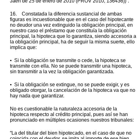
Jaén de 25 de enero de 2010 (PROV 2010, 136436))”.
16. Constatada la diferencia sustancial de ambas
figuras es incuestionable que en el caso del hipotecante
no deudor una vez extinguido la obligación principal, en
nuestro caso el préstamo que constituía la obligación
principal, la hipoteca que lo garantiza, siendo accesoria a
la obligación principal, ha de seguir la misma suerte, ello
implica que:
• Si la obligación se transmite o cede, la hipoteca se
transmite con ella. No se puede transmitir una hipoteca,
sin transmitir a la vez la obligación garantizada.
• Si la obligación se extingue, no se puede exigir, y es
obligado otorgar, la cancelación de la hipoteca va que no
hay nada que garantizar.
No es cuestionable la naturaleza accesoria de la
hipoteca respecto al crédito principal, pues así se han
pronunciado en múltiples ocasiones nuestros tribunales:
“La del titular del bien hipotecado, en el caso de que no
coincida con el deudor, se imita al importe de ese bien.