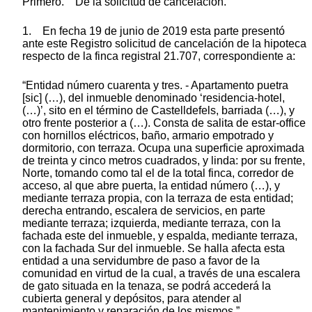
Primero. De la solicitud de cancelación.
1. En fecha 19 de junio de 2019 esta parte presentó
ante este Registro solicitud de cancelación de la hipoteca
respecto de la finca registral 21.707, correspondiente a:
“Entidad número cuarenta y tres. - Apartamento puetra
[sic] (…), del inmueble denominado ‘residencia-hotel,
(…)’, sito en el término de Castelldefels, barriada (…), y
otro frente posterior a (…). Consta de salita de estar-office
con hornillos eléctricos, baño, armario empotrado y
dormitorio, con terraza. Ocupa una superficie aproximada
de treinta y cinco metros cuadrados, y linda: por su frente,
Norte, tomando como tal el de la total finca, corredor de
acceso, al que abre puerta, la entidad número (…), y
mediante terraza propia, con la terraza de esta entidad;
derecha entrando, escalera de servicios, en parte
mediante terraza; izquierda, mediante terraza, con la
fachada este del inmueble, y espalda, mediante terraza,
con la fachada Sur del inmueble. Se halla afecta esta
entidad a una servidumbre de paso a favor de la
comunidad en virtud de la cual, a través de una escalera
de gato situada en la tenaza, se podrá accederá la
cubierta general y depósitos, para atender al
mantenimiento y reparación de los mismos.”