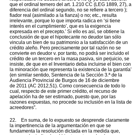
que el ordinal ternero del art. 1.210 CC (LEG 1889, 27), a
diferencia del ordinal segundo, no se refiere a tercero );
fiador real (asimilado a la fianza) o no; etc., resulta
irrelevante, porque lo que importa radica en ‘si tiene
interés en el cumplimiento’, que es la exigencia
expresada en el precepto.’ Si ello es así, se obtiene la
conclusión de que el hipotecante no deudor tan sólo
vincula un bien de su patrimonio a la satisfacción de un
crédito aleño. Pero precisamente por tal razón no se
convierte en deudor v. por tanto, no podrá ser incluido el
crédito de un tercero en la masa pasiva, sin perjuicio, se
insiste, de que en el Inventario deba incluirse el bien con
la minoración que representa la existencia de la garantía’
(en similar sentido, Sentencia de la Sección 3.ª de la
Audiencia Provincial de Burgos de 16 de diciembre
de 2011 (AC 2012,51). Como consecuencia de todo lo
cual, respecto de este primer crédito, el recurso de
apelación ha de ser estimado, puesto que, por las
razones expuestas, no procede su inclusión en la lista de
acreedores”.
22. En suma, de lo expuesto se desprende claramente
la impertinencia de la argumentación en que se
fundamenta la resolución dictada en la medida que,