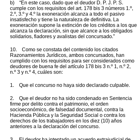
b) “En este caso, dado que el deudor D. P. J. P. S.
cumple con los requisitos del art. 178 bis 3 números 1.º,
2.º, 3.º y 4.º la exoneración alcanza a todo el pasivo
insatisfecho y tiene la naturaleza de definitiva. La
exoneración supone la extinción de los créditos a los que
alcanza la declaración, sin que alcance a los obligados
solidarios, fiadores y avalistas del concursado.”
10. Como se constata del contenido los citados
Razonamientos Jurídicos, ambos concursados, han
cumplido con los requisitos para ser considerados como
deudores de buena fe del artículo 178 bis 3 n.º 1, n.º 2,
n.º 3 y n.º 4, cuáles son:
1. Que el concurso no haya sido declarado culpable.
2. Que el deudor no ha sido condenado en Sentencia
firme por delito contra el patrimonio, el orden
socioeconómico, de falsedad documental, contra la
Hacienda Pública y la Seguridad Social o contra los
derechos de los trabajadores en los diez (10) años
anteriores a la declaración del concurso.
3. El deudor ha intentado un acuerdo extrajudicial de