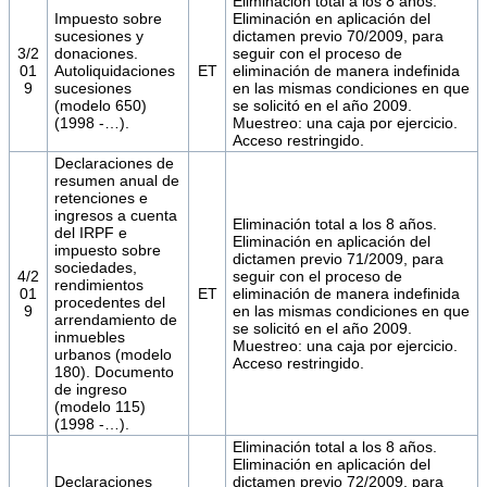
Eliminación total a los 8 años.
Impuesto sobre
Eliminación en aplicación del
sucesiones y
dictamen previo 70/2009, para
3/2
donaciones.
seguir con el proceso de
01
Autoliquidaciones
ET
eliminación de manera indefinida
9
sucesiones
en las mismas condiciones en que
(modelo 650)
se solicitó en el año 2009.
(1998 -…).
Muestreo: una caja por ejercicio.
Acceso restringido.
Declaraciones de
resumen anual de
retenciones e
ingresos a cuenta
Eliminación total a los 8 años.
del IRPF e
Eliminación en aplicación del
impuesto sobre
dictamen previo 71/2009, para
sociedades,
4/2
seguir con el proceso de
rendimientos
01
ET
eliminación de manera indefinida
procedentes del
9
en las mismas condiciones en que
arrendamiento de
se solicitó en el año 2009.
inmuebles
Muestreo: una caja por ejercicio.
urbanos (modelo
Acceso restringido.
180). Documento
de ingreso
(modelo 115)
(1998 -…).
Eliminación total a los 8 años.
Eliminación en aplicación del
Declaraciones
dictamen previo 72/2009, para