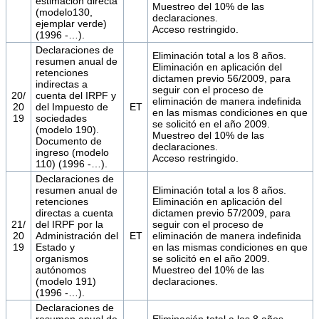
estimación directa
Muestreo del 10% de las
(modelo130,
declaraciones.
ejemplar verde)
Acceso restringido.
(1996 -…).
Declaraciones de
Eliminación total a los 8 años.
resumen anual de
Eliminación en aplicación del
retenciones
dictamen previo 56/2009, para
indirectas a
seguir con el proceso de
20/
cuenta del IRPF y
eliminación de manera indefinida
20
del Impuesto de
ET
en las mismas condiciones en que
19
sociedades
se solicitó en el año 2009.
(modelo 190).
Muestreo del 10% de las
Documento de
declaraciones.
ingreso (modelo
Acceso restringido.
110) (1996 -…).
Declaraciones de
resumen anual de
Eliminación total a los 8 años.
retenciones
Eliminación en aplicación del
directas a cuenta
dictamen previo 57/2009, para
21/
del IRPF por la
seguir con el proceso de
20
Administración del
ET
eliminación de manera indefinida
19
Estado y
en las mismas condiciones en que
organismos
se solicitó en el año 2009.
autónomos
Muestreo del 10% de las
(modelo 191)
declaraciones.
(1996 -…).
Declaraciones de
resumen anual de
Eliminación total a los 8 años.