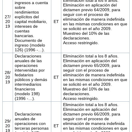
Eliminación total a los 8 años.
ingresos a cuenta
Eliminación en aplicación del
sobre
dictamen previo 64/2009, para
rendimientos
seguir con el proceso de
27/
explícitos del
eliminación de manera indefinida
20
capital mobiliario,
ET
en las mismas condiciones en que
19
intereses de
se solicitó en el año 2009.
cuentas
Muestreo del 10% de las
bancarias.
declaraciones.
Documento de
Acceso restringido.
ingreso (modelo
126) (1996 -…).
Declaraciones
Eliminación total a los 8 años.
anuales de las
Eliminación en aplicación del
operaciones
dictamen previo 65/2009, para
intervenidas por
seguir con el proceso de
28/
fedatarios
eliminación de manera indefinida
20
ET
públicos y demás
en las mismas condiciones en que
19
intermediarios
se solicitó en el año 2009.
financieros
Muestreo del 10% de las
(modelo 198)
declaraciones.
(1996 -…).
Acceso restringido.
Eliminación total a los 8 años.
Eliminación en aplicación del
Declaraciones
dictamen previo 66/2009, para
anuales de
seguir con el proceso de
29/
operaciones con
eliminación de manera indefinida
20
ET
terceras personas
en las mismas condiciones en que
19