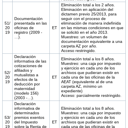
Eliminación total a los 2 años.
Eliminación en aplicación del
dictamen previo 25/2013, para
Documentación
seguir con el proceso de
51/
presentada en las
eliminación de manera indefinida
20
oficinas de
ET
en las mismas condiciones en que
19
registro (2009 -
se solicitó en el año 2013.
…).
Muestreo: un volumen de
documentación equivalente a una
carpeta AZ por año.
Acceso restringido.
Declaración
Eliminación total a los 8 años.
informativa de las
Muestreo: una caja por impuesto
cotizaciones de
y ejercicio en cada uno de los
afiliados y
52/
archivos que pudieran existir en
mutualistas a
20
ET
cada una de las oficinas de la
efectos de la
19
AEAT (equivalente al de una
deducción por
carpeta AZ, mínimo un
maternidad
expediente)
(modelo 156)
Acceso: parcialmente restringido.
(2003 -…).
Declaración
informativa de
Eliminación total a los 8 años.
determinados
Muestreo: una caja por impuesto
53/
premios exentos
y ejercicio en cada uno de los
20
del Impuesto
ET
archivos que pudieran existir en
19
sobre la Renta de
cada una de las oficinas de la