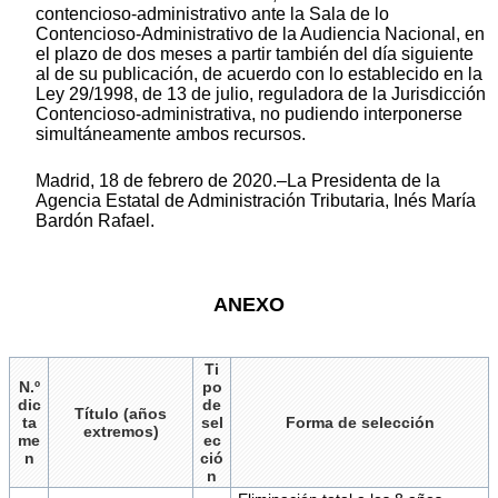
contencioso-administrativo ante la Sala de lo
Contencioso-Administrativo de la Audiencia Nacional, en
el plazo de dos meses a partir también del día siguiente
al de su publicación, de acuerdo con lo establecido en la
Ley 29/1998, de 13 de julio, reguladora de la Jurisdicción
Contencioso-administrativa, no pudiendo interponerse
simultáneamente ambos recursos.
Madrid, 18 de febrero de 2020.–La Presidenta de la
Agencia Estatal de Administración Tributaria, Inés María
Bardón Rafael.
ANEXO
Ti
N.º
po
dic
de
Título (años
ta
sel
Forma de selección
extremos)
me
ec
n
ció
n