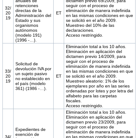
anuales de
dictamen previo 69/2009, para
retenciones
seguir con el proceso de
32/
directas de la
eliminación de manera indefinida
20
ET
Administración del
en las mismas condiciones en que
19
Estado y sus
se solicitó en el año 2009.
organismos
Muestreo del 10% de las
autónomos
declaraciones.
(modelo 191)
Acceso restringido.
(1996 -…).
Eliminación total a los 10 años.
Eliminación en aplicación del
dictamen previo 14/2009, para
seguir con el proceso de
Solicitud de
eliminación de manera indefinida
devolución IVA por
33/
en las mismas condiciones en que
un sujeto pasivo
20
ET
se solicitó en el año 2009.
no establecido en
19
Muestreo aleatorio: 1% de los
el país (modelo
ejemplares por año en las series
361) (1986 -…).
ordenadas por lotes y por letra del
alfabeto para las carpetas
fiscales.
Acceso restringido.
Eliminación total a los 10 años.
Eliminación en aplicación del
dictamen previo 23/2009, para
seguir con el proceso de
Expedientes de
eliminación de manera indefinida
exención de
34/
en las mismas condiciones en que