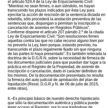
el artículo 524.4 de la Ley de Enjuiciamiento Civil:
“Mientras no sean firmes, o aun siéndolo, no hayan
transcurrido los plazos indicados por ésta Ley para
ejercitar la acción de rescisión de la sentencia dictada en
rebeldía, sólo procederá la anotación preventiva de las
sentencias que, dispongan o permitan la inscripción o
cancelación de asientos en Registros Públicos”.
Conforme dispone el artículo 207 párrafo 2.º de la citada
Ley de Enjuiciamiento Civil: “Son resoluciones firmes
aquellas contra las que no cabe recurso alguno bien por
no preverlo la Ley, bien porque, estando previsto, ha
transcurrido el plazo legalmente fijado sin que ninguna
de las partes lo haya presentado”. Es también reiterada la
doctrina de la D.G.R.N. sobre la necesidad de firmeza de
los documentos judiciales para que puedan dar lugar a la
práctica en el Registro de la Propiedad, de asiento de
inscripción o cancelación, dado el carácter definitivo de
los mismos. De la documentación presentada no resulta
la firmeza del auto judicial de aprobación del plan de
liquidación (Ressl. D.G.R.y N. de 06 de julio de 2015,
entre otras).
II.–Es principio básico de nuestro derecho hipotecario
que sólo la documentación auténtica y pública puede
tener acceso al Registro, por lo que tratándose de