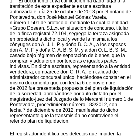
1. El documento cuya calificación ha dado lugar a la
tramitación de este expediente es una escritura
autorizada el día 25 de octubre de 2013 por el notario de
Pontevedra, don José Manuel Gómez Varela,
número 1.501 de protocolo, mediante la cual la entidad
«Grupo Dosean, S.L.», en situación de concurso, titular
de la finca registral 72.104, segrega la terraza asignada
en propiedad a dicho local y vende la misma a los
cónyuges don A. J. L. P. y doña B. C. A., a los esposos
don A. M. F. y doña C. A. B. S. M. y a don O. L. B. S. M.,
casado bajo régimen de separación de bienes, que la
compran y adquieren por terceras e iguales partes
indivisas. En dicha escritura, representando a la entidad
vendedora, comparece don C. R. A., en calidad de
administrador concursal único, haciéndose constar en el
mismo documento que con fecha 6 de noviembre
de 2012 fue presentada propuesta del plan de liquidación
de la sociedad, aprobándose por auto dictado por el
magistrado-juez del Juzgado de lo Mercantil número 1 de
Pontevedra, procedimiento número 183/2012, con
fecha 7 de diciembre de 2012, manifestando dicho
representante que la transmisión no contraviene el
referido plan de liquidación.
El registrador identifica tres defectos que impiden la