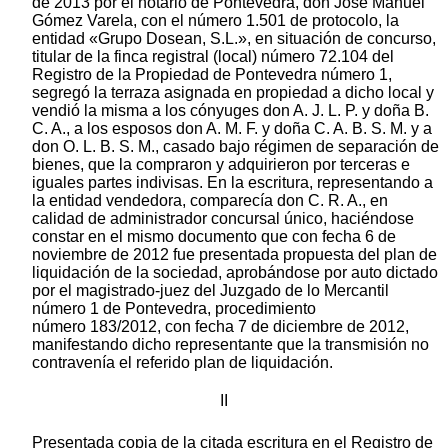
de 2013 por el notario de Pontevedra, don José Manuel
Gómez Varela, con el número 1.501 de protocolo, la
entidad «Grupo Dosean, S.L.», en situación de concurso,
titular de la finca registral (local) número 72.104 del
Registro de la Propiedad de Pontevedra número 1,
segregó la terraza asignada en propiedad a dicho local y
vendió la misma a los cónyuges don A. J. L. P. y doña B.
C. A., a los esposos don A. M. F. y doña C. A. B. S. M. y a
don O. L. B. S. M., casado bajo régimen de separación de
bienes, que la compraron y adquirieron por terceras e
iguales partes indivisas. En la escritura, representando a
la entidad vendedora, comparecía don C. R. A., en
calidad de administrador concursal único, haciéndose
constar en el mismo documento que con fecha 6 de
noviembre de 2012 fue presentada propuesta del plan de
liquidación de la sociedad, aprobándose por auto dictado
por el magistrado-juez del Juzgado de lo Mercantil
número 1 de Pontevedra, procedimiento
número 183/2012, con fecha 7 de diciembre de 2012,
manifestando dicho representante que la transmisión no
contravenía el referido plan de liquidación.
II
Presentada copia de la citada escritura en el Registro de