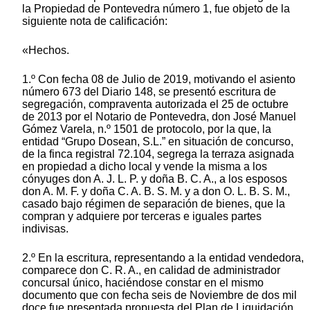
la Propiedad de Pontevedra número 1, fue objeto de la
siguiente nota de calificación:
«Hechos.
1.º Con fecha 08 de Julio de 2019, motivando el asiento
número 673 del Diario 148, se presentó escritura de
segregación, compraventa autorizada el 25 de octubre
de 2013 por el Notario de Pontevedra, don José Manuel
Gómez Varela, n.º 1501 de protocolo, por la que, la
entidad “Grupo Dosean, S.L.” en situación de concurso,
de la finca registral 72.104, segrega la terraza asignada
en propiedad a dicho local y vende la misma a los
cónyuges don A. J. L. P. y doña B. C. A., a los esposos
don A. M. F. y doña C. A. B. S. M. y a don O. L. B. S. M.,
casado bajo régimen de separación de bienes, que la
compran y adquiere por terceras e iguales partes
indivisas.
2.º En la escritura, representando a la entidad vendedora,
comparece don C. R. A., en calidad de administrador
concursal único, haciéndose constar en el mismo
documento que con fecha seis de Noviembre de dos mil
doce fue presentada propuesta del Plan de Liquidación