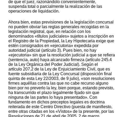
de que el juez, razonándolo convenientemente,
suspenda total o parcialmente la realización de las
operaciones de liquidación.
Ahora bien, estas previsiones de la legislación concursal
no pueden obviar las reglas generales recogidas en la
legislación registral, que, en relación con los
denominados «títulos judiciales» sujetos a inscripción en
el Registro de la Propiedad, la Ley Hipotecaria exige que
estén consignados en «ejecutoria» expedida por
autoridad judicial (artículo 3). Pues bien, no hay
«ejecutoria» sin que la resolución judicial a que se refiera
(sentencia, auto) haya alcanzado firmeza (artículo 245.4
de la Ley Orgánica del Poder Judicial). Según el
artículo 207.2 de la Ley de Enjuiciamiento Civil, que es
fuente subsidiaria de la Ley Concursal (disposición final
quinta de esta Ley 22/2003, de 9 julio), «son resoluciones
firmes aquéllas contra las que no cabe recurso alguno
bien por no preverlo la ley, bien porque, estando previsto,
ha transcurrido el plazo legalmente fijado sin que
ninguna de las partes lo haya presentado». Con
fundamento en dichos preceptos legales es doctrina
reiterada de este Centro Directivo (puesta de manifiesto,
entre otras citadas en los «Vistos» de la presente, por las
Resoluciones de 21 de abril de 2005, 2 de marzo