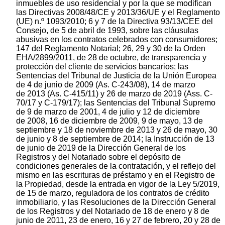
inmuebles de uso residencial y por la que se modifican
las Directivas 2008/48/CE y 2013/36/UE y el Reglamento
(UE) n.º 1093/2010; 6 y 7 de la Directiva 93/13/CEE del
Consejo, de 5 de abril de 1993, sobre las cláusulas
abusivas en los contratos celebrados con consumidores;
147 del Reglamento Notarial; 26, 29 y 30 de la Orden
EHA/2899/2011, de 28 de octubre, de transparencia y
protección del cliente de servicios bancarios; las
Sentencias del Tribunal de Justicia de la Unión Europea
de 4 de junio de 2009 (As. C-243/08), 14 de marzo
de 2013 (As. C-415/11) y 26 de marzo de 2019 (Ass. C-
70/17 y C-179/17); las Sentencias del Tribunal Supremo
de 9 de marzo de 2001, 4 de julio y 12 de diciembre
de 2008, 16 de diciembre de 2009, 9 de mayo, 13 de
septiembre y 18 de noviembre de 2013 y 26 de mayo, 30
de junio y 8 de septiembre de 2014; la Instrucción de 13
de junio de 2019 de la Dirección General de los
Registros y del Notariado sobre el depósito de
condiciones generales de la contratación, y el reflejo del
mismo en las escrituras de préstamo y en el Registro de
la Propiedad, desde la entrada en vigor de la Ley 5/2019,
de 15 de marzo, reguladora de los contratos de crédito
inmobiliario, y las Resoluciones de la Dirección General
de los Registros y del Notariado de 18 de enero y 8 de
junio de 2011, 23 de enero, 16 y 27 de febrero, 20 y 28 de