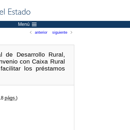
Menú
anterior
siguiente
 de Desarrollo Rural,
onvenio con Caixa Rural
acilitar los préstamos
(18
págs.
)