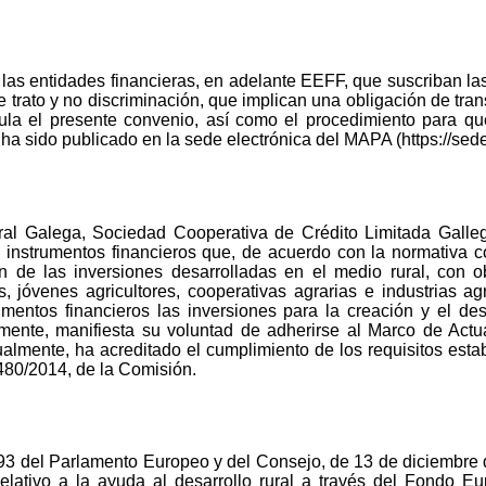
e las entidades financieras, en adelante EEFF, que suscriban l
e trato y no discriminación, que implican una obligación de tra
gula el presente convenio, así como el procedimiento para q
, ha sido publicado en la sede electrónica del MAPA (https://se
ral Galega, Sociedad Cooperativa de Crédito Limitada Galleg
 instrumentos financieros que, de acuerdo con la normativa c
n de las inversiones desarrolladas en el medio rural, con ob
es, jóvenes agricultores, cooperativas agrarias e industrias a
mentos financieros las inversiones para la creación y el des
lmente, manifiesta su voluntad de adherirse al Marco de Actu
lmente, ha acreditado el cumplimiento de los requisitos establ
480/2014, de la Comisión.
3 del Parlamento Europeo y del Consejo, de 13 de diciembre d
lativo a la ayuda al desarrollo rural a través del Fondo Eu