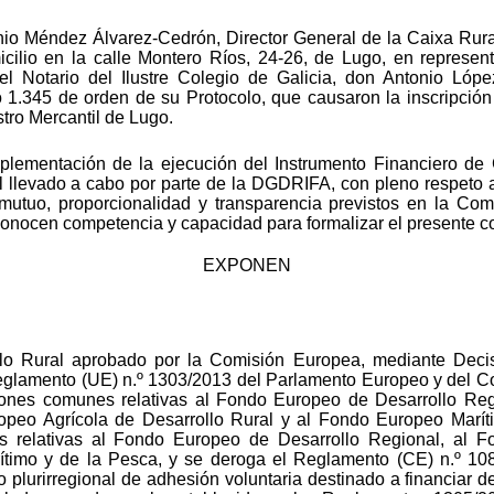
onio Méndez Álvarez-Cedrón, Director General de la Caixa Rur
cilio en la calle Montero Ríos, 24-26, de Lugo, en represen
el Notario del Ilustre Colegio de Galicia, don Antonio Ló
1.345 de orden de su Protocolo, que causaron la inscripción 
stro Mercantil de Lugo.
plementación de la ejecución del Instrumento Financiero de G
 llevado a cabo por parte de la DGDRIFA, con pleno respeto a l
 mutuo, proporcionalidad y transparencia previstos en la C
onocen competencia y capacidad para formalizar el presente c
EXPONEN
lo Rural aprobado por la Comisión Europea, mediante Deci
Reglamento (UE) n.º 1303/2013 del Parlamento Europeo y del C
iones comunes relativas al Fondo Europeo de Desarrollo Reg
peo Agrícola de Desarrollo Rural y al Fondo Europeo Maríti
es relativas al Fondo Europeo de Desarrollo Regional, al 
timo y de la Pesca, y se deroga el Reglamento (CE) n.º 10
o plurirregional de adhesión voluntaria destinado a financiar