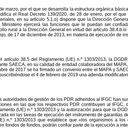
e marzo, por el que se desarrolla la estructura orgánica básica
difica el Real Decreto 139/2020, de 28 de enero, por el que 
eriales, en su artículo 5.1.o) dispone que la Dirección Genera
 Ministerio ejercerá las funciones que le puedan ser confiad
lo rural a la Dirección General en virtud del artículo 38.4.b.i
o, de 17 de diciembre de 2013, en materia de ejecución de ins
el artículo 38.5 del Reglamento (UE) n.º 1303/2013, la DGD
lante SAECA, en su calidad de entidad colaboradora del MAPA, p
tubre de 2017 se ha firmado un convenio entre el MAPA y SAE
, suscribiéndose el 4 de febrero de 2019 una adenda modificator
 autoridades de gestión de los PDR adheridos al IFGC han sus
iciones en las que los respectivos PDR contribuyen al IFGC, 
glamento (UE) n.º 1303/2013 y la autorización para que la DGD
ada en las tareas de ejecución del instrumento de garantías de
E) n.º 1303/2013 que establece que «los organismos a los qu
ten fondos de fondos, podrán confiar parte de la ejecución a in