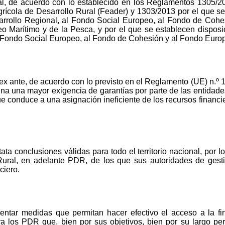
al, de acuerdo con lo establecido en los Reglamentos 1305/201
grícola de Desarrollo Rural (Feader) y 1303/2013 por el que 
arrollo Regional, al Fondo Social Europeo, al Fondo de Cohe
o Marítimo y de la Pesca, y por el que se establecen disposi
 Fondo Social Europeo, al Fondo de Cohesión y al Fondo Europ
ex ante, de acuerdo con lo previsto en el Reglamento (UE) n.º 
na una mayor exigencia de garantías por parte de las entidades
ue conduce a una asignación ineficiente de los recursos financi
a conclusiones válidas para todo el territorio nacional, por lo 
ural, en adelante PDR, de los que sus autoridades de gesti
ciero.
entar medidas que permitan hacer efectivo el acceso a la fi
ara los PDR que, bien por sus objetivos, bien por su largo p