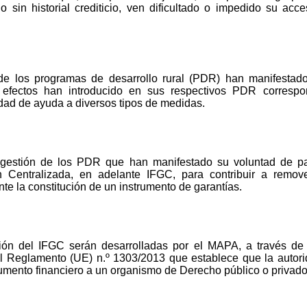
sin historial crediticio, ven dificultado o impedido su acc
de los programas de desarrollo rural (PDR) han manifestado
 efectos han introducido en sus respectivos PDR correspo
dad de ayuda a diversos tipos de medidas.
gestión de los PDR que han manifestado su voluntad de par
n Centralizada, en adelante IFGC, para contribuir a remove
te la constitución de un instrumento de garantías.
tión del IFGC serán desarrolladas por el MAPA, a través de
i del Reglamento (UE) n.º 1303/2013 que establece que la aut
trumento financiero a un organismo de Derecho público o privado