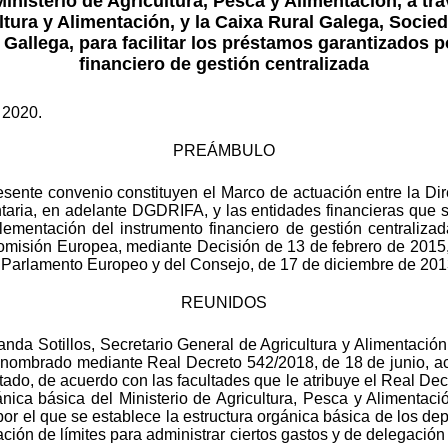
inisterio de Agricultura, Pesca y Alimentación, a tra
ltura y Alimentación, y la Caixa Rural Galega, Socie
 Gallega, para facilitar los préstamos garantizados p
financiero de gestión centralizada
 2020.
PREÁMBULO
resente convenio constituyen el Marco de actuación entre la Di
aria, en adelante DGDRIFA, y las entidades financieras que 
plementación del instrumento financiero de gestión centraliza
omisión Europea, mediante Decisión de 13 de febrero de 2015, 
 Parlamento Europeo y del Consejo, de 17 de diciembre de 201
REUNIDOS
da Sotillos, Secretario General de Agricultura y Alimentación 
 nombrado mediante Real Decreto 542/2018, de 18 de junio, a
tado, de acuerdo con las facultades que le atribuye el Real Dec
ánica básica del Ministerio de Agricultura, Pesca y Alimentaci
or el que se establece la estructura orgánica básica de los dep
ción de límites para administrar ciertos gastos y de delegación