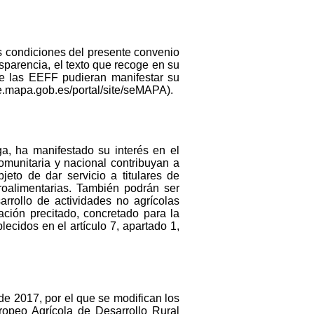
as condiciones del presente convenio
nsparencia, el texto que recoge en su
ue las EEFF pudieran manifestar su
de.mapa.gob.es/portal/site/seMAPA).
a, ha manifestado su interés en el
omunitaria y nacional contribuyan a
jeto de dar servicio a titulares de
groalimentarias. También podrán ser
arrollo de actividades no agrícolas
ación precitado, concretado para la
ecidos en el artículo 7, apartado 1,
e 2017, por el que se modifican los
ropeo Agrícola de Desarrollo Rural