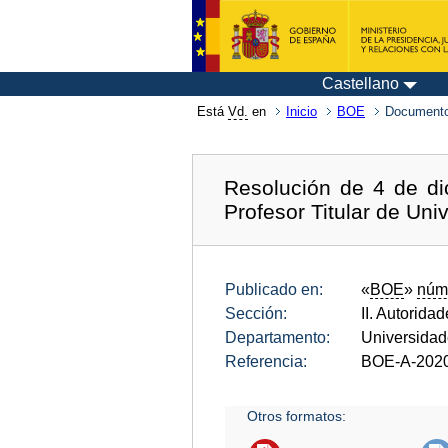
Castellano
Está
Vd.
en
Inicio
BOE
Documento
Resolución de 4 de di
Profesor Titular de Uni
Publicado en:
«
BOE
»
núm
Sección:
II. Autorida
Departamento:
Universida
Referencia:
BOE-A-202
Otros formatos: