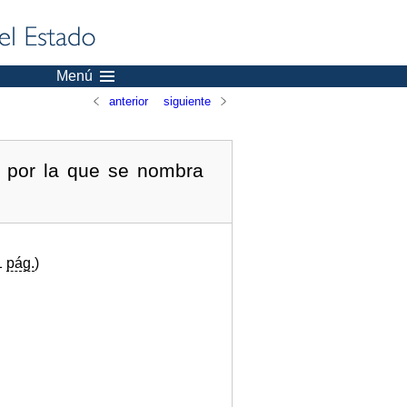
Menú
anterior
siguiente
, por la que se nombra
1
pág.
)