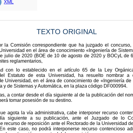
XML
TEXTO ORIGINAL
or la Comisión correspondiente que ha juzgado el concurso, 
Universidad en el área de conocimiento «Ingeniería de Siste
e julio de 2020 (BOE de 10 de agosto de 2020 y BOCyL de 6
ites reglamentarios,
d con lo establecido en el artículo 65 de la Ley Orgánic
del Estatuto de esta Universidad, ha resuelto nombrar a 
 de Universidad, en el área de conocimiento de «Ingeniería de 
ca y de Sistemas y Automática, en la plaza código DF000994.
s, a contar desde el día siguiente al de la publicación del nom
berá tomar posesión de su destino.
que agota la vía administrativa, cabe interponer recurso conte
a siguiente a su publicación, ante el Juzgado de lo Con
se recurso de reposición ante el Rectorado de la Universidad d
 En este caso, no podrá interponerse recurso contencioso ad