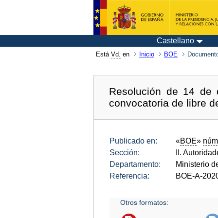
Castellano
Está
Vd.
en
Inicio
BOE
Documento
Resolución de 14 de d
convocatoria de libre 
Publicado en:
«
BOE
»
núm
Sección:
II. Autorida
Departamento:
Ministerio d
Referencia:
BOE-A-202
Otros formatos: