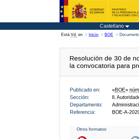
Castellano
Está
Vd.
en
Inicio
BOE
Documento
Resolución de 30 de no
la convocatoria para p
Publicado en:
«
BOE
»
núm
Sección:
II. Autorida
Departamento:
Administrac
Referencia:
BOE-A-202
Otros formatos: