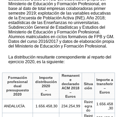
Ministerio de Educación y Formación Profesional, en
base al dato de total empresas colaboradoras primer
semestre 2019; explotación de las variables educativas
de la Encuesta de Población Activa (INE). Año 2018;
estadísticas de las Enseñanzas no universitarias.
Subdirección General de Estadísticas y Estudios del
Ministerio de Educación y Formación Profesional.
Alumnos matriculados en ciclos formativos de FPB y GM.
Datos del curso 2016/2017 y datos de elaboración propia
del Ministerio de Educación y Formación Profesional.
La distribución resultante correspondiente al reparto del
ejercicio 2020, es la siguiente:
Remanent
Formación
Importe
e
Importe a
profesional
distribución
declarado
Situa
transferir
dual
2020
ACM 2018
ción
–
presupuesto
–
–
Euros
2020
Euros
Euros
Reint
1.656.458
ANDALUCÍA.
1.656.458,30
234.254,99
egra
,30
do
Reint