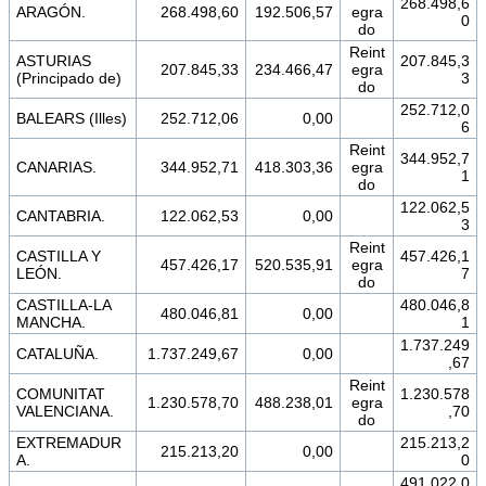
268.498,6
ARAGÓN.
268.498,60
192.506,57
egra
0
do
Reint
ASTURIAS
207.845,3
207.845,33
234.466,47
egra
(Principado de)
3
do
252.712,0
BALEARS (Illes)
252.712,06
0,00
6
Reint
344.952,7
CANARIAS.
344.952,71
418.303,36
egra
1
do
122.062,5
CANTABRIA.
122.062,53
0,00
3
Reint
CASTILLA Y
457.426,1
457.426,17
520.535,91
egra
LEÓN.
7
do
CASTILLA-LA
480.046,8
480.046,81
0,00
MANCHA.
1
1.737.249
CATALUÑA.
1.737.249,67
0,00
,67
Reint
COMUNITAT
1.230.578
1.230.578,70
488.238,01
egra
VALENCIANA.
,70
do
EXTREMADUR
215.213,2
215.213,20
0,00
A.
0
491.022,0