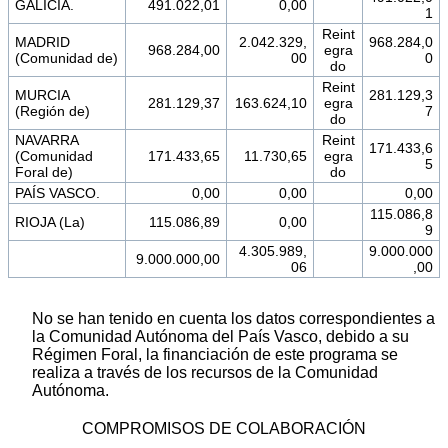
GALICIA.
491.022,01
0,00
1
Reint
MADRID
2.042.329,
968.284,0
968.284,00
egra
(Comunidad de)
00
0
do
Reint
MURCIA
281.129,3
281.129,37
163.624,10
egra
(Región de)
7
do
NAVARRA
Reint
171.433,6
(Comunidad
171.433,65
11.730,65
egra
5
Foral de)
do
PAÍS VASCO.
0,00
0,00
0,00
115.086,8
RIOJA (La)
115.086,89
0,00
9
4.305.989,
9.000.000
9.000.000,00
06
,00
No se han tenido en cuenta los datos correspondientes a
la Comunidad Autónoma del País Vasco, debido a su
Régimen Foral, la financiación de este programa se
realiza a través de los recursos de la Comunidad
Autónoma.
COMPROMISOS DE COLABORACIÓN