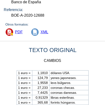
Banco de España
Referencia:
BOE-A-2020-12688
Otros formatos:
PDF
XML
TEXTO ORIGINAL
CAMBIOS
1 euro =
1,1810
dólares USA.
1 euro =
124,79
yenes japoneses.
1 euro =
1,9558
levs búlgaros.
1 euro =
27,233
coronas checas.
1 euro =
7,4425
coronas danesas.
1 euro =
0,91329
libras esterlinas.
1 euro =
365,68
forints húngaros.