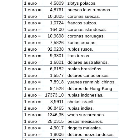
1 euro =
4,5809
zlotys polacos.
1 euro =
4,8761
nuevos leus rumanos.
1 euro =
10,3805
coronas suecas.
1 euro =
1,0724
francos suizos.
1 euro =
164,00
coronas islandesas.
1 euro =
10,9698
coronas noruegas.
1 euro =
7,5826
kunas croatas.
1 euro =
92,0238
rublos rusos.
1 euro =
9,3301
liras turcas.
1 euro =
1,6801
dólares australianos.
1 euro =
6,6182
reales brasileños.
1 euro =
1,5577
dólares canadienses.
1 euro =
7,8918
yuanes renminbi chinos.
1 euro =
9,1528
dólares de Hong-Kong.
1 euro =
17373,10
rupias indonesias.
1 euro =
3,9911
shekel israelí.
1 euro =
86,8465
rupias indias.
1 euro =
1346,35
wons surcoreanos.
1 euro =
25,0315
pesos mexicanos.
1 euro =
4,9017
ringgits malasios.
1 euro =
1,8006
dólares neozelandeses.