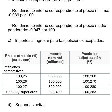
– Importe del cupón corrido: 0,01 por 100.
– Rendimiento interno correspondiente al precio mínimo:
-0,039 por 100.
– Rendimiento interno correspondiente al precio medio
ponderado: -0,047 por 100.
c) Importes a ingresar para las peticiones aceptadas:
Importe
Precio de
Precio ofrecido (%)
nominal
adjudicación
(ex-cupón)
(millones)
(%)
Peticiones
competitivas:
100,25
300,000
100,260
100,26
100,000
100,270
100,27
390,000
100,280
100,28 y superiores
623,400
100,283
d) Segunda vuelta: