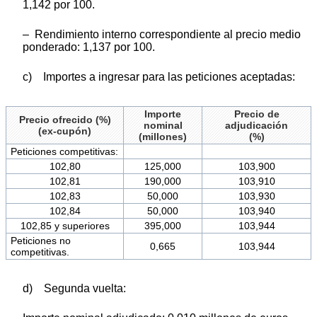
1,142 por 100.
– Rendimiento interno correspondiente al precio medio
ponderado: 1,137 por 100.
c) Importes a ingresar para las peticiones aceptadas:
Importe
Precio de
Precio ofrecido (%)
nominal
adjudicación
(ex-cupón)
(millones)
(%)
Peticiones competitivas:
102,80
125,000
103,900
102,81
190,000
103,910
102,83
50,000
103,930
102,84
50,000
103,940
102,85 y superiores
395,000
103,944
Peticiones no
0,665
103,944
competitivas.
d) Segunda vuelta: