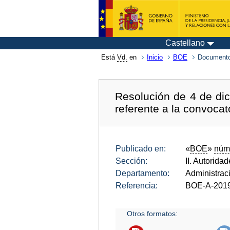
Castellano
Está
Vd.
en
Inicio
BOE
Documento
Resolución de 4 de di
referente a la convocat
Publicado en:
«
BOE
»
núm
Sección:
II. Autorida
Departamento:
Administrac
Referencia:
BOE-A-201
Otros formatos: