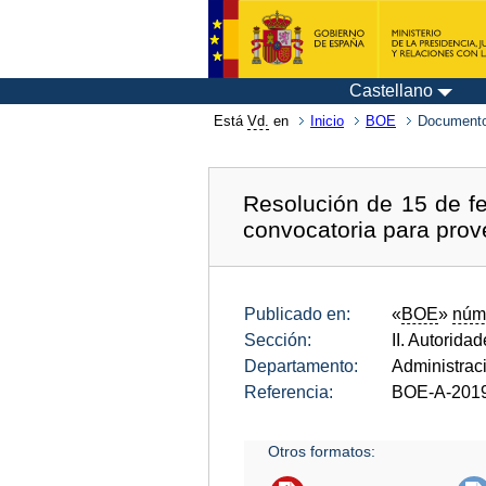
Castellano
Está
Vd.
en
Inicio
BOE
Documento
Resolución de 15 de fe
convocatoria para prov
Publicado en:
«
BOE
»
núm
Sección:
II. Autorida
Departamento:
Administrac
Referencia:
BOE-A-201
Otros formatos: