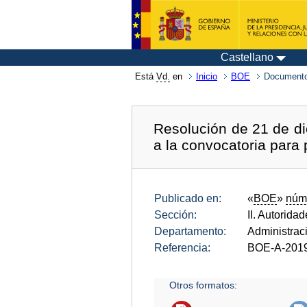
Castellano
Está
Vd.
en
Inicio
BOE
Documento
Resolución de 21 de di
a la convocatoria para 
Publicado en:
«
BOE
»
núm
Sección:
II. Autorida
Departamento:
Administrac
Referencia:
BOE-A-201
Otros formatos: