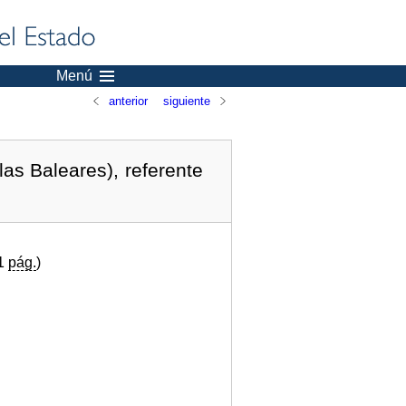
Menú
anterior
siguiente
as Baleares), referente
(1
pág.
)