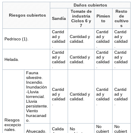
Daños cubiertos
Tomate de
Resto
Riesgos cubiertos
industria
Pimien
de
Sandía
Ciclos 6 y
to
cultivo
7
s
Cantid
Cantid
Cantid
ad y
Cantidad y
ad y
ad y
Pedrisco (1).
calidad
calidad.
calidad
calidad
.
.
.
Cantid
Cantid
Cantid
ad y
Cantidad y
ad y
ad y
Helada.
calidad
calidad.
calidad
calidad
.
.
.
Fauna
silvestre.
Incendio.
Inundación
Cantid
Cantid
Cantid
-Lluvia
ad y
Cantidad y
ad y
ad y
torrencial.
calidad
calidad.
calidad
calidad
Lluvia
.
.
.
persistente.
Viento
huracanad
Riesgos
o.
excepcio
No
No
Calida
No
nales.
Ahuecado.
cubiert
cubiert