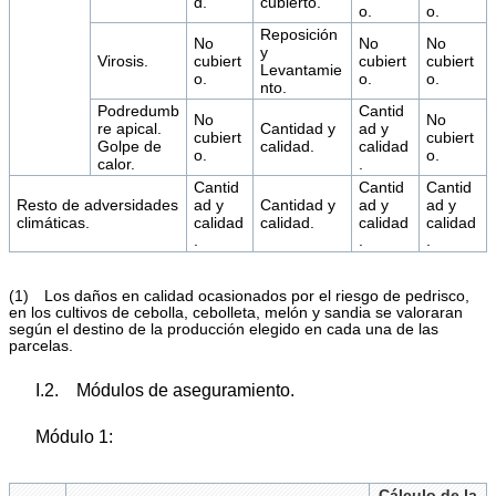
d.
cubierto.
o.
o.
Reposición
No
No
No
y
Virosis.
cubiert
cubiert
cubiert
Levantamie
o.
o.
o.
nto.
Podredumb
Cantid
No
No
re apical.
Cantidad y
ad y
cubiert
cubiert
Golpe de
calidad.
calidad
o.
o.
calor.
.
Cantid
Cantid
Cantid
Resto de adversidades
ad y
Cantidad y
ad y
ad y
climáticas.
calidad
calidad.
calidad
calidad
.
.
.
(1) Los daños en calidad ocasionados por el riesgo de pedrisco,
en los cultivos de cebolla, cebolleta, melón y sandia se valoraran
según el destino de la producción elegido en cada una de las
parcelas.
I.2. Módulos de aseguramiento.
Módulo 1:
Cálculo de la