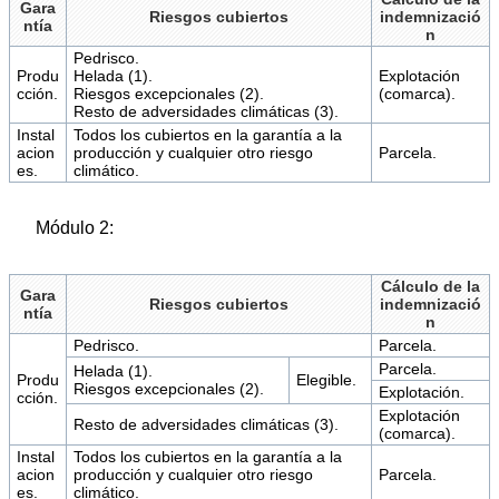
Gara
Riesgos cubiertos
indemnizació
ntía
n
Pedrisco.
Produ
Helada (1).
Explotación
cción.
Riesgos excepcionales (2).
(comarca).
Resto de adversidades climáticas (3).
Instal
Todos los cubiertos en la garantía a la
acion
producción y cualquier otro riesgo
Parcela.
es.
climático.
Módulo 2:
Cálculo de la
Gara
Riesgos cubiertos
indemnizació
ntía
n
Pedrisco.
Parcela.
Parcela.
Helada (1).
Produ
Elegible.
Riesgos excepcionales (2).
Explotación.
cción.
Explotación
Resto de adversidades climáticas (3).
(comarca).
Instal
Todos los cubiertos en la garantía a la
acion
producción y cualquier otro riesgo
Parcela.
es.
climático.