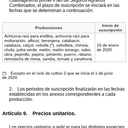
cuadragésimo primer Plan de Seguros Agrarios
Combinados, el plazo de suscripción se iniciará en las
fechas que se determinan a continuación:
Inicio de
Producciones
suscripción
Achicoria-raíz para endibia, achicoria-raíz para
molturación, alficoz, berenjena, calabacín,
calabaza, calçot, cebolla (*), cebolleta, chirivía,
15 de enero
chufa, judía verde, melón, melón amargo, nabo,
de 2020.
okra, pepinillo, pepino, pimiento, puerro, rábano,
remolacha de mesa, sandía, tomate y zanahoria.
(*) Excepto en el ciclo de cultivo 2 que se inicia el 1 de junio
de 2020.
2. Los periodos de suscripción finalizarán en las fechas
establecidas en los anexos correspondientes a cada
producción.
Artículo 9. Precios unitarios.
Los precios unitarios a aplicar para las distintas especies,