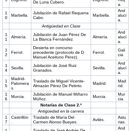
De Luna Cubero.
a.
And
1
Jubilación de Rafael Requena
Marbella.
Marbella.
alucí
0
Cabo.
a.
Antigüedad en Clase
And
1
Jubilación de Juan Pérez De
Almería.
Almería.
alucí
1
La Blanca Fernández.
a.
Desierta en concurso
1
Gali
Ferrol.
precedente (protocolo de D.
Ferrol.
2
cia.
Manuel Aceituno Pérez).
And
1
Jubilación de José Ruiz
Sevilla.
Sevilla.
alucí
4
Granados.
a.
Madrid-
1
Traslado de Miguel Vicente-
Mad
Palomera
Madrid.
5
Almazán Pérez De Petinto.
rid.
s.
1
Jubilación de Manuel Miñarro
Mur
Murcia.
Murcia.
6
Múñoz.
cia.
Notarías de Clase 2.ª
Antigüedad en la carrera
1
Castrillón
Traslado de María Del
Astu
Avilés.
7
.
Carmen Alonso Bueyes.
rias.
And
1
Traslado de José Andrés De