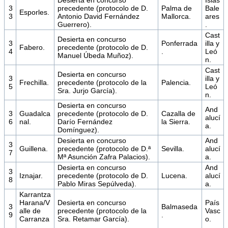
3
precedente (protocolo de D.
Palma de
Bale
Esporles.
3
Antonio David Fernández
Mallorca.
ares
Guerrero).
.
Cast
Desierta en concurso
3
Ponferrada
illa y
Fabero.
precedente (protocolo de D.
4
.
Leó
Manuel Úbeda Muñoz).
n.
Cast
Desierta en concurso
3
illa y
Frechilla.
precedente (protocolo de la
Palencia.
5
Leó
Sra. Jurjo García).
n.
Desierta en concurso
And
3
Guadalca
precedente (protocolo de D.
Cazalla de
alucí
6
nal.
Darío Fernández
la Sierra.
a.
Domínguez).
Desierta en concurso
And
3
Guillena.
precedente (protocolo de D.ª
Sevilla.
alucí
7
Mª Asunción Zafra Palacios).
a.
Desierta en concurso
And
3
Iznajar.
precedente (protocolo de D.
Lucena.
alucí
8
Pablo Miras Sepúlveda).
a.
Karrantza
Harana/V
Desierta en concurso
País
3
Balmaseda
alle de
precedente (protocolo de la
Vasc
9
.
Carranza
Sra. Retamar García).
o.
.