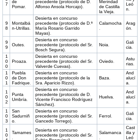
de
precedente (protocolo de D.
Merindad
7
Leó
Pomar.
Alfonso Ansola Horcajo).
de Castilla
n.
la Vieja.
Desierta en concurso
9
Montalbá
precedente (protocolo de D.ª
Calamocha
Arag
8
n-Utrillas.
María Rosario Garrido
.
ón.
Mayas).
Desierta en concurso
9
Gali
Outes.
precedente (protocolo del Sr.
Noia.
9
cia.
Bosch Segura).
1
Desierta en concurso
Astu
0
Proaza.
precedente (protocolo del Sr.
Oviedo.
rias.
0
Valverde Cuevas).
1
Puebla
Desierta en concurso
And
0
de Don
precedente (protocolo de la
Baza.
alucí
1
Fadrique.
Sra. Aparicio Rizzo).
a.
Desierta en concurso
1
And
Punta
precedente (protocolo de D.
0
Huelva.
alucí
Umbría.
Vicente Francisco Rodríguez
2
a.
Sánchez).
1
San
Desierta en concurso
Gali
0
Sadurniñ
precedente (protocolo del Sr.
Ferrol.
cia.
3
o.
Gancedo Torrego).
Cast
1
Desierta en concurso
Tamames
Salamanca
illa y
0
precedente (protocolo del Sr.
.
.
Leó
4
Sultán Benguigui).