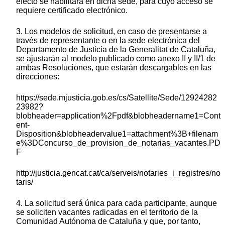
efecto se habilitará en dicha sede, para cuyo acceso se
requiere certificado electrónico.
3. Los modelos de solicitud, en caso de presentarse a
través de representante o en la sede electrónica del
Departamento de Justicia de la Generalitat de Cataluña,
se ajustarán al modelo publicado como anexo II y II/1 de
ambas Resoluciones, que estarán descargables en las
direcciones:
https://sede.mjusticia.gob.es/cs/Satellite/Sede/12924282
23982?
blobheader=application%2Fpdf&blobheadername1=Cont
ent-
Disposition&blobheadervalue1=attachment%3B+filenam
e%3DConcurso_de_provision_de_notarias_vacantes.PD
F
http://justicia.gencat.cat/ca/serveis/notaries_i_registres/no
taris/
4. La solicitud será única para cada participante, aunque
se soliciten vacantes radicadas en el territorio de la
Comunidad Autónoma de Cataluña y que, por tanto,