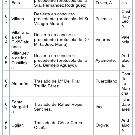
precedente (protocolo de la
2
Bolo.
Trives, A.
cia.
Sra. Fernández Rodríguez).
Cast
Desierta en concurso
6
illa y
Villada.
precedente (protocolo del Sr.
Palencia.
3
Leó
Villagrá Morán).
n.
Villafranc
Desierta en concurso
6
a del
Vale
precedente (protocolo de D.ª
Vinaròs.
4
Cid/Vilafr
ncia.
Mirta Juez Mena).
anca.
Villanuev
Desierta en concurso
And
6
a de los
precedente (protocolo de la
Ayamonte.
alucí
5
Castillejo
Sra. Bermejo Aguayo).
a.
s.
Cast
illa-
6
Traslado de Mª Del Pilar
Puertollano
Almadén.
La
6
Trujillo Pérez.
.
Man
cha.
Islas
Santa
6
Traslado de Rafael Rojas
Bale
Margalid
Inca.
7
Sánchez.
ares
a.
.
And
6
Traslado de César Ceres
Ugíjar.
Órgiva.
alucí
8
Ocaña.
a.