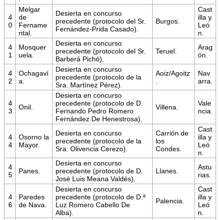
Melgar
Cast
Desierta en concurso
4
de
illa y
precedente (protocolo del Sr.
Burgos.
0
Fername
Leó
Fernández-Prida Casado).
ntal.
n.
Desierta en concurso
4
Mosquer
Arag
precedente (protocolo del Sr.
Teruel.
1
uela.
ón.
Barberá Pichó).
Desierta en concurso
4
Ochagaví
Aoiz/Agoitz
Nav
precedente (protocolo de la
2
a.
.
arra.
Sra. Martínez Pérez).
Desierta en concurso
4
precedente (protocolo de D.
Vale
Onil.
Villena.
3
Fernando Pedro Romero
ncia.
Fernández De Henestrosa).
Cast
Desierta en concurso
Carrión de
4
Osorno la
illa y
precedente (protocolo de la
los
4
Mayor.
Leó
Sra. Olivencia Cerezo).
Condes.
n.
Desierta en concurso
4
Astu
Panes.
precedente (protocolo de D.
Llanes.
5
rias.
José Luis Meana Valdés).
Desierta en concurso
Cast
4
Paredes
precedente (protocolo de D.ª
illa y
Palencia.
6
de Nava.
Luz Romero Cabello De
Leó
Alba).
n.