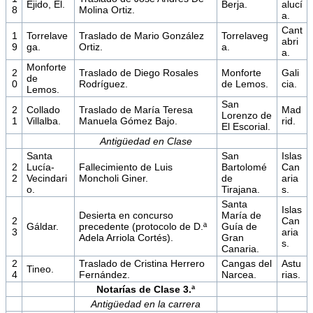
Ejido, El.
Berja.
alucí
8
Molina Ortiz.
a.
Cant
1
Torrelave
Traslado de Mario González
Torrelaveg
abri
9
ga.
Ortiz.
a.
a.
Monforte
2
Traslado de Diego Rosales
Monforte
Gali
de
0
Rodríguez.
de Lemos.
cia.
Lemos.
San
2
Collado
Traslado de María Teresa
Mad
Lorenzo de
1
Villalba.
Manuela Gómez Bajo.
rid.
El Escorial.
Antigüedad en Clase
Santa
San
Islas
2
Lucía-
Fallecimiento de Luis
Bartolomé
Can
2
Vecindari
Moncholi Giner.
de
aria
o.
Tirajana.
s.
Santa
Islas
Desierta en concurso
María de
2
Can
Gáldar.
precedente (protocolo de D.ª
Guía de
3
aria
Adela Arriola Cortés).
Gran
s.
Canaria.
2
Traslado de Cristina Herrero
Cangas del
Astu
Tineo.
4
Fernández.
Narcea.
rias.
Notarías de Clase 3.ª
Antigüedad en la carrera