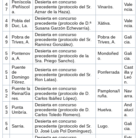
Peníscola
Desierta en concurso
4
Vale
/Peñíscol
precedente (protocolo del Sr.
Vinaròs.
7
ncia.
a.
Aznar de la Haza).
Desierta en concurso
4
Pobla del
Vale
precedente (protocolo de D.ª
Xátiva.
8
Duc, La.
ncia.
Susana Garzón Echevarría).
Desierta en concurso
4
Pobra de
Pobra de
Gali
precedente (protocolo del Sr.
9
Trives, A.
Trives, A.
cia.
Ramírez González).
Desierta en concurso
5
Pontenov
Mondoñed
Gali
precedente (protocolo de la
0
a, A.
o.
cia.
Sra. Priego Sancho).
Puente
Cast
Desierta en concurso
5
de
Ponferrada
illa y
precedente (protocolo del Sr.
1
Domingo
.
Leó
Ron Latas).
Flórez.
n.
Puente la
Desierta en concurso
5
Pamplona/I
Nav
Reina/Ga
precedente (protocolo de D.
2
ruña.
arra.
res.
Carlos Ibáñez López).
Desierta en concurso
And
5
Punta
precedente (protocolo de D.
Huelva.
alucí
3
Umbría.
Carlos Toledo Romero).
a.
Desierta en concurso
5
Gali
Sarria.
precedente (protocolo del Sr.
Lugo.
4
cia.
D. José Luis Pol Domínguez).
Desierta en concurso
Extr