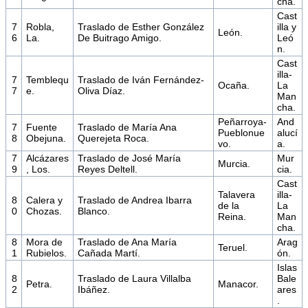
cha.
Cast
7
Robla,
Traslado de Esther González
illa y
León.
6
La.
De Buitrago Amigo.
Leó
n.
Cast
illa-
7
Temblequ
Traslado de Iván Fernández-
Ocaña.
La
7
e.
Oliva Díaz.
Man
cha.
Peñarroya-
And
7
Fuente
Traslado de María Ana
Pueblonue
alucí
8
Obejuna.
Querejeta Roca.
vo.
a.
7
Alcázares
Traslado de José María
Mur
Murcia.
9
, Los.
Reyes Deltell.
cia.
Cast
Talavera
illa-
8
Calera y
Traslado de Andrea Ibarra
de la
La
0
Chozas.
Blanco.
Reina.
Man
cha.
8
Mora de
Traslado de Ana María
Arag
Teruel.
1
Rubielos.
Cañada Martí.
ón.
Islas
8
Traslado de Laura Villalba
Bale
Petra.
Manacor.
2
Ibáñez.
ares
.