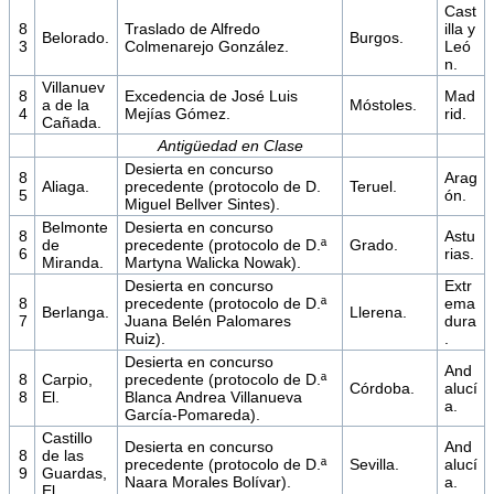
Cast
8
Traslado de Alfredo
illa y
Belorado.
Burgos.
3
Colmenarejo González.
Leó
n.
Villanuev
8
Excedencia de José Luis
Mad
a de la
Móstoles.
4
Mejías Gómez.
rid.
Cañada.
Antigüedad en Clase
Desierta en concurso
8
Arag
Aliaga.
precedente (protocolo de D.
Teruel.
5
ón.
Miguel Bellver Sintes).
Belmonte
Desierta en concurso
8
Astu
de
precedente (protocolo de D.ª
Grado.
6
rias.
Miranda.
Martyna Walicka Nowak).
Desierta en concurso
Extr
8
precedente (protocolo de D.ª
ema
Berlanga.
Llerena.
7
Juana Belén Palomares
dura
Ruiz).
.
Desierta en concurso
And
8
Carpio,
precedente (protocolo de D.ª
Córdoba.
alucí
8
El.
Blanca Andrea Villanueva
a.
García-Pomareda).
Castillo
Desierta en concurso
And
8
de las
precedente (protocolo de D.ª
Sevilla.
alucí
9
Guardas,
Naara Morales Bolívar).
a.
El.