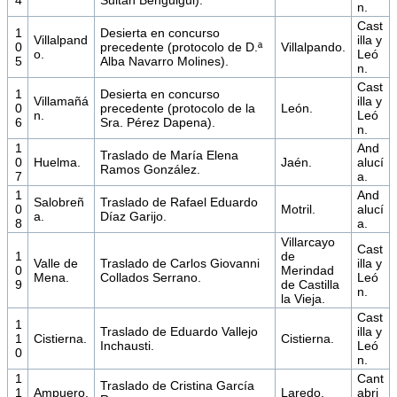
n.
Cast
1
Desierta en concurso
Villalpand
illa y
0
precedente (protocolo de D.ª
Villalpando.
o.
Leó
5
Alba Navarro Molines).
n.
Cast
1
Desierta en concurso
Villamañá
illa y
0
precedente (protocolo de la
León.
n.
Leó
6
Sra. Pérez Dapena).
n.
1
And
Traslado de María Elena
0
Huelma.
Jaén.
alucí
Ramos González.
7
a.
1
And
Salobreñ
Traslado de Rafael Eduardo
0
Motril.
alucí
a.
Díaz Garijo.
8
a.
Villarcayo
Cast
1
de
Valle de
Traslado de Carlos Giovanni
illa y
0
Merindad
Mena.
Collados Serrano.
Leó
9
de Castilla
n.
la Vieja.
Cast
1
Traslado de Eduardo Vallejo
illa y
1
Cistierna.
Cistierna.
Inchausti.
Leó
0
n.
1
Cant
Traslado de Cristina García
1
Ampuero.
Laredo.
abri