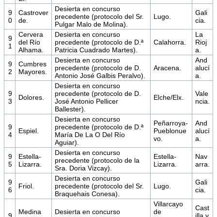
Desierta en concurso
9
Castrover
Gali
precedente (protocolo del Sr.
Lugo.
0
de.
cia.
Pulgar Malo de Molina).
Cervera
Desierta en concurso
La
9
del Río
precedente (protocolo de D.ª
Calahorra.
Rioj
1
Alhama.
Patricia Cuadrado Martes).
a.
Desierta en concurso
And
9
Cumbres
precedente (protocolo de D.
Aracena.
alucí
2
Mayores.
Antonio José Galbis Peralvo).
a.
Desierta en concurso
9
precedente (protocolo de D.
Vale
Dolores.
Elche/Elx.
3
José Antonio Pellicer
ncia.
Ballester).
Desierta en concurso
Peñarroya-
And
9
precedente (protocolo de D.ª
Espiel.
Pueblonue
alucí
4
María De La O Del Río
vo.
a.
Aguiar).
Desierta en concurso
9
Estella-
Estella-
Nav
precedente (protocolo de la
5
Lizarra.
Lizarra.
arra.
Sra. Doria Vizcay).
Desierta en concurso
9
Gali
Friol.
precedente (protocolo del Sr.
Lugo.
6
cia.
Braquehais Conesa).
Villarcayo
Cast
Medina
Desierta en concurso
de
9
illa y