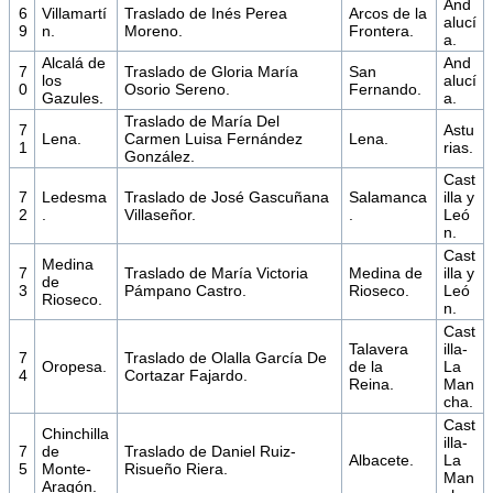
And
6
Villamartí
Traslado de Inés Perea
Arcos de la
alucí
9
n.
Moreno.
Frontera.
a.
Alcalá de
And
7
Traslado de Gloria María
San
los
alucí
0
Osorio Sereno.
Fernando.
Gazules.
a.
Traslado de María Del
7
Astu
Lena.
Carmen Luisa Fernández
Lena.
1
rias.
González.
Cast
7
Ledesma
Traslado de José Gascuñana
Salamanca
illa y
2
.
Villaseñor.
.
Leó
n.
Cast
Medina
7
Traslado de María Victoria
Medina de
illa y
de
3
Pámpano Castro.
Rioseco.
Leó
Rioseco.
n.
Cast
Talavera
illa-
7
Traslado de Olalla García De
Oropesa.
de la
La
4
Cortazar Fajardo.
Reina.
Man
cha.
Cast
Chinchilla
illa-
7
de
Traslado de Daniel Ruiz-
Albacete.
La
5
Monte-
Risueño Riera.
Man
Aragón.