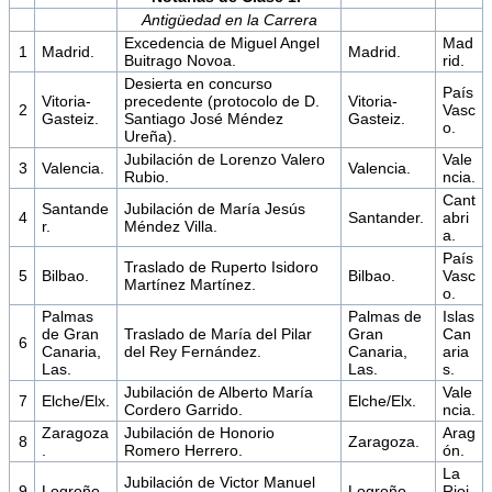
Antigüedad en la Carrera
Excedencia de Miguel Angel
Mad
1
Madrid.
Madrid.
Buitrago Novoa.
rid.
Desierta en concurso
País
Vitoria-
precedente (protocolo de D.
Vitoria-
2
Vasc
Gasteiz.
Santiago José Méndez
Gasteiz.
o.
Ureña).
Jubilación de Lorenzo Valero
Vale
3
Valencia.
Valencia.
Rubio.
ncia.
Cant
Santande
Jubilación de María Jesús
4
Santander.
abri
r.
Méndez Villa.
a.
País
Traslado de Ruperto Isidoro
5
Bilbao.
Bilbao.
Vasc
Martínez Martínez.
o.
Palmas
Palmas de
Islas
de Gran
Traslado de María del Pilar
Gran
Can
6
Canaria,
del Rey Fernández.
Canaria,
aria
Las.
Las.
s.
Jubilación de Alberto María
Vale
7
Elche/Elx.
Elche/Elx.
Cordero Garrido.
ncia.
Zaragoza
Jubilación de Honorio
Arag
8
Zaragoza.
.
Romero Herrero.
ón.
La
Jubilación de Victor Manuel
9
Logroño.
Logroño.
Rioj