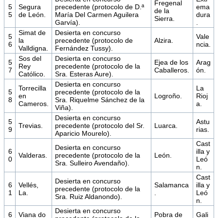
Fregenal
5
Segura
precedente (protocolo de D.ª
ema
de la
5
de León.
María Del Carmen Aguilera
dura
Sierra.
Garvía).
.
Simat de
Desierta en concurso
5
Vale
la
precedente (protocolo de
Alzira.
6
ncia.
Valldigna.
Fernández Tussy).
Sos del
Desierta en concurso
5
Ejea de los
Arag
Rey
precedente (protocolo de la
7
Caballeros.
ón.
Católico.
Sra. Esteras Aure).
Desierta en concurso
Torrecilla
La
5
precedente (protocolo de la
en
Logroño.
Rioj
8
Sra. Riquelme Sánchez de la
Cameros.
a.
Viña).
Desierta en concurso
5
Astu
Trevias.
precedente (protocolo del Sr.
Luarca.
9
rias.
Aparicio Mourelo).
Cast
Desierta en concurso
6
illa y
Valderas.
precedente (protocolo de la
León.
0
Leó
Sra. Sulleiro Avendaño).
n.
Cast
Desierta en concurso
6
Vellés,
Salamanca
illa y
precedente (protocolo de la
1
La.
.
Leó
Sra. Ruiz Aldanondo).
n.
Desierta en concurso
6
Viana do
Pobra de
Gali