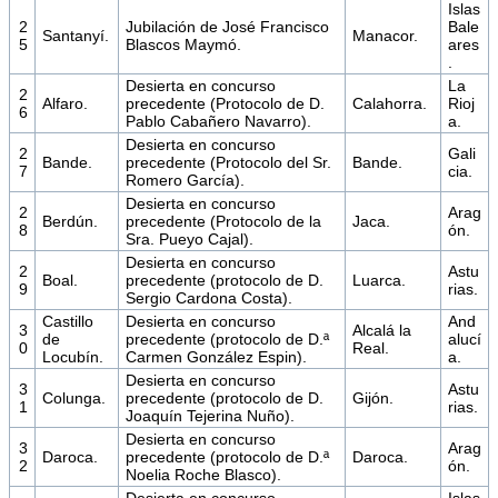
Islas
2
Jubilación de José Francisco
Bale
Santanyí.
Manacor.
5
Blascos Maymó.
ares
.
Desierta en concurso
La
2
Alfaro.
precedente (Protocolo de D.
Calahorra.
Rioj
6
Pablo Cabañero Navarro).
a.
Desierta en concurso
2
Gali
Bande.
precedente (Protocolo del Sr.
Bande.
7
cia.
Romero García).
Desierta en concurso
2
Arag
Berdún.
precedente (Protocolo de la
Jaca.
8
ón.
Sra. Pueyo Cajal).
Desierta en concurso
2
Astu
Boal.
precedente (protocolo de D.
Luarca.
9
rias.
Sergio Cardona Costa).
Castillo
Desierta en concurso
And
3
Alcalá la
de
precedente (protocolo de D.ª
alucí
0
Real.
Locubín.
Carmen González Espin).
a.
Desierta en concurso
3
Astu
Colunga.
precedente (protocolo de D.
Gijón.
1
rias.
Joaquín Tejerina Nuño).
Desierta en concurso
3
Arag
Daroca.
precedente (protocolo de D.ª
Daroca.
2
ón.
Noelia Roche Blasco).
Desierta en concurso
Islas