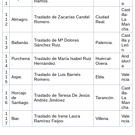
Ramos.
1
a.
Cast
1
illa-
Traslado de Zacarías Candel
Ciudad
1
Almagro.
La
Romero.
Real.
2
Man
cha.
Cast
1
Traslado de Mª Dolores
illa y
1
Baltanás.
Palencia.
Sánchez Ruiz.
Leó
3
n.
1
And
Purchena
Traslado de María Isabel Ruiz
Huércal-
1
alucí
.
Hernández.
Overa.
4
a.
1
Traslado de Luis Barnés
Vale
1
Aspe.
Elda.
Romero.
ncia.
5
Cast
1
Horcajo
illa-
Traslado de Teresa De Jesús
1
de
Tarancón.
La
Andrés Jiménez.
6
Santiago.
Man
cha.
1
Traslado de Irene Laura
Vale
1
Biar.
Villena.
Ramírez Feijoo.
ncia.
7