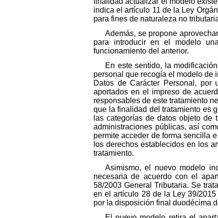
finalidad actualizar el modelo exist
indica el artículo 11 de la Ley Orgá
para fines de naturaleza no tributari
Además, se propone aprovechar es
para introducir en el modelo un
funcionamiento del anterior.
En este sentido, la modificación
personal que recogía el modelo de i
Datos de Carácter Personal, por u
aportados en el impreso de acuerdo
responsables de este tratamiento ne
que la finalidad del tratamiento es 
las categorías de datos objeto de 
administraciones públicas, así com
permite acceder de forma sencilla e 
los derechos establecidos en los a
tratamiento.
Asimismo, el nuevo modelo inco
necesaria de acuerdo con el apart
58/2003 General Tributaria. Se trat
en el artículo 28 de la Ley 39/201
por la disposición final duodécima 
El nuevo modelo retira el apa