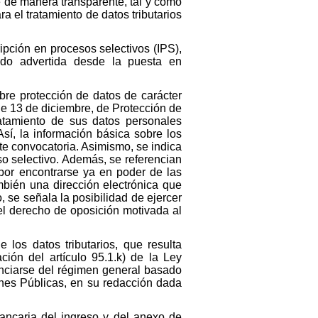
te de manera transparente, tal y como
a el tratamiento de datos tributarios
ipción en procesos selectivos (IPS),
ndo advertida desde la puesta en
obre protección de datos de carácter
de 13 de diciembre, de Protección de
ratamiento de sus datos personales
sí, la información básica sobre los
te convocatoria. Asimismo, se indica
eso selectivo. Además, se referencian
 por encontrarse ya en poder de las
mbién una dirección electrónica que
 se señala la posibilidad de ejercer
el derecho de oposición motivada al
los datos tributarios, que resulta
ión del artículo 95.1.k) de la Ley
renciarse del régimen general basado
ones Públicas, en su redacción dada
ancaria del ingreso y del anexo de