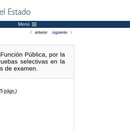
Menú
anterior
siguiente
Función Pública, por la
uebas selectivas en la
hos de examen.
(5
págs.
)