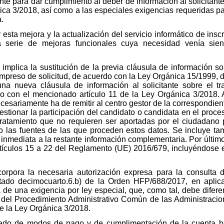
ente para dar cumplimiento al deber de información al solicitan
nica 3/2018, así como a las especiales exigencias requeridas par
a.
ta mejora y la actualización del servicio informático de inscr
a serie de mejoras funcionales cuya necesidad venía sie
 implica la sustitución de la previa cláusula de información s
mpreso de solicitud, de acuerdo con la Ley Orgánica 15/1999, 
na nueva cláusula de información al solicitante sobre el t
 con el mencionado artículo 11 de la Ley Orgánica 3/2018. A
cesariamente ha de remitir al centro gestor de la correspondien
gestionar la participación del candidato o candidata en el proc
tratamiento que no requieren ser aportadas por el ciudadano
o las fuentes de las que proceden estos datos. Se incluye ta
inmediata a la restante información complementaria. Por último,
rtículos 15 a 22 del Reglamento (UE) 2016/679, incluyéndose 
rpora la necesaria autorización expresa para la consulta de 
ado decimocuarto.6.b) de la Orden HFP/688/2017, en aplicac
a de una exigencia por ley especial, que, como tal, debe dife
5 del Procedimiento Administrativo Común de las Administraci
de la Ley Orgánica 3/2018.
rtado de modos de pago y de cumplimentación de la cuenta b