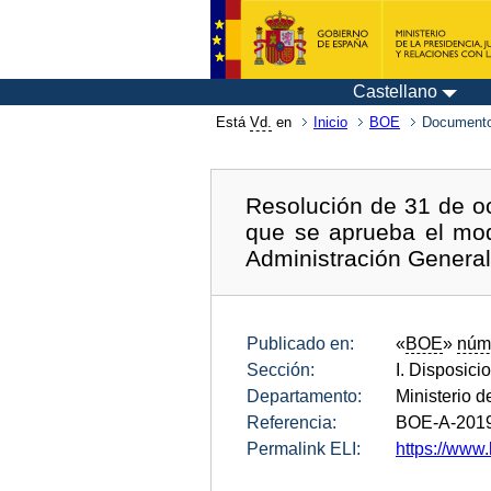
Castellano
Está
Vd.
en
Inicio
BOE
Documento
Resolución de 31 de oc
que se aprueba el mod
Administración General
Publicado en:
«
BOE
»
núm
Sección:
I. Disposici
Departamento:
Ministerio d
Referencia:
BOE-A-201
Permalink ELI:
https://www.