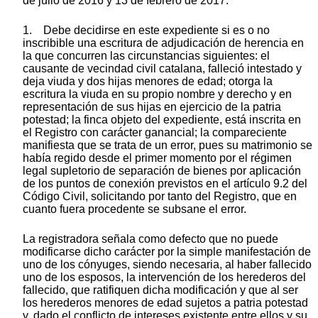
de julio de 2016 y 13 de febrero de 2017.
1. Debe decidirse en este expediente si es o no
inscribible una escritura de adjudicación de herencia en
la que concurren las circunstancias siguientes: el
causante de vecindad civil catalana, falleció intestado y
deja viuda y dos hijas menores de edad; otorga la
escritura la viuda en su propio nombre y derecho y en
representación de sus hijas en ejercicio de la patria
potestad; la finca objeto del expediente, está inscrita en
el Registro con carácter ganancial; la compareciente
manifiesta que se trata de un error, pues su matrimonio se
había regido desde el primer momento por el régimen
legal supletorio de separación de bienes por aplicación
de los puntos de conexión previstos en el artículo 9.2 del
Código Civil, solicitando por tanto del Registro, que en
cuanto fuera procedente se subsane el error.
La registradora señala como defecto que no puede
modificarse dicho carácter por la simple manifestación de
uno de los cónyuges, siendo necesaria, al haber fallecido
uno de los esposos, la intervención de los herederos del
fallecido, que ratifiquen dicha modificación y que al ser
los herederos menores de edad sujetos a patria potestad
y, dado el conflicto de intereses existente entre ellos y su