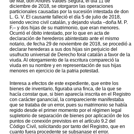
de Mar, don Andrés Valdés Segura, el día 11 de
diciembre de 2018, se otorgaron las operaciones
particionales causadas por la sucesión intestada de don
L. G. V. El causante falleció el día 5 de julio de 2018,
siendo vecino civil catalán, y dejando viuda –doña M. P.
F.– y dos hijas de su matrimonio, que eran menores.
Ocurrió el óbito intestado, por lo que en acta de
declaración de herederos abintestato ante el mismo
notario, de fecha 29 de noviembre de 2018, se procedió a
declarar herederas a sus dos hijas sin perjuicio del
usufructo universal de Derecho foral catalán a favor de la
viuda. Al otorgamiento de la escritura compareció la
viuda en su nombre y en representación de sus hijas
menores en ejercicio de la patria potestad.
Interesa a efectos de este expediente, que entre los
bienes de inventario, figuraba una finca, de la que se
hacía constar que, si bien aparecía inscrita en el Registro
con carácter ganancial, la compareciente manifestaba
que se trataba de un error, pues su matrimonio se había
regido desde el primer momento por el régimen legal
supletorio de separación de bienes por aplicación de los
puntos de conexión previstos en el artículo 9.2 del
Código Civil, solicitando por tanto del Registro, que en
cuanto fuera procedente se subsanase el error.