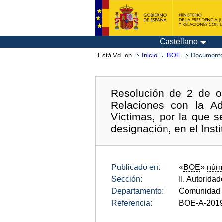
Castellano
Está
Vd.
en
Inicio
BOE
Documento
Resolución de 2 de o
Relaciones con la Adm
Víctimas, por la que s
designación, en el Inst
Publicado en:
«
BOE
»
núm
Sección:
II. Autorida
Departamento:
Comunidad 
Referencia:
BOE-A-201