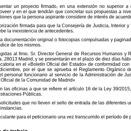
sentar un proyecto firmado, en una extensión no superior a q
oveer y en el que tendrán que concretar sus propuestas a nivel
iones que la persona aspirante considere de interés de acuerdo
torización firmada para que la Consejería de Justicia, Interior 
be la inexistencia de antecedentes.
á la documentación original o fotocopias compulsadas y paginad
ndice de los mismos.
irigidas al Ilmo. Sr. Director General de Recursos Humanos y 
nta, 28013 Madrid, y se presentarán en el plazo de diez días hábi
catoria en el «Boletín Oficial del Estado» de conformidad con l
diciembre, por el que se aprueba el Reglamento Orgánico de
l personal funcionario al servicio de la Administración de Jus
n Oficial de la Comunidad de Madrid»
n las oficinas a que se refiere el artículo 16 de la Ley 39/201
straciones Públicas.
olicitudes que no lleven el sello de entrada de las diferentes u
instancias.
nculante para el peticionario una vez transcurrido el período de