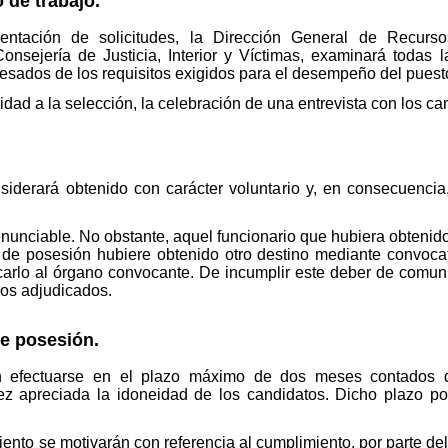
 de trabajo.
sentación de solicitudes, la Dirección General de Recu
Consejería de Justicia, Interior y Víctimas, examinará todas
eresados de los requisitos exigidos para el desempeño del puest
dad a la selección, la celebración de una entrevista con los ca
nsiderará obtenido con carácter voluntario y, en consecuenci
.
renunciable. No obstante, aquel funcionario que hubiera obtenid
a de posesión hubiere obtenido otro destino mediante convoca
carlo al órgano convocante. De incumplir este deber de comuni
nos adjudicados.
e posesión.
 efectuarse en el plazo máximo de dos meses contados de
vez apreciada la idoneidad de los candidatos. Dicho plazo po
nto se motivarán con referencia al cumplimiento, por parte del 