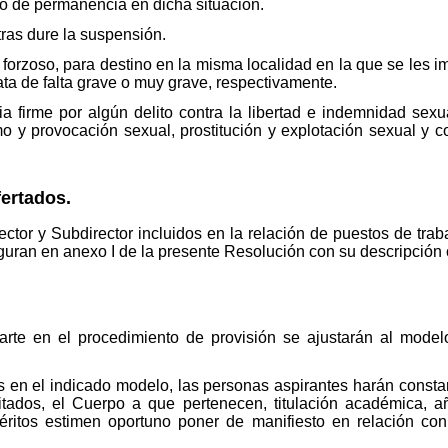
io de permanencia en dicha situación.
ras dure la suspensión.
 forzoso, para destino en la misma localidad en la que se les 
rata de falta grave o muy grave, respectivamente.
 firme por algún delito contra la libertad e indemnidad sexu
mo y provocación sexual, prostitución y explotación sexual y 
fertados.
tor y Subdirector incluidos en la relación de puestos de traba
guran en anexo I de la presente Resolución con su descripción
parte en el procedimiento de provisión se ajustarán al mode
s en el indicado modelo, las personas aspirantes harán constar
itados, el Cuerpo a que pertenecen, titulación académica, añ
itos estimen oportuno poner de manifiesto en relación con 