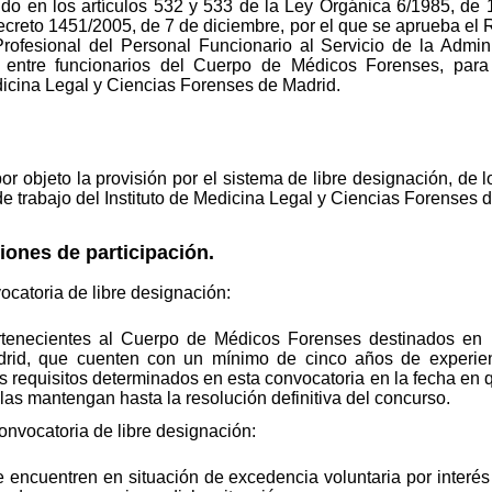
do en los artículos 532 y 533 de la Ley Orgánica 6/1985, de 1 
Decreto 1451/2005, de 7 de diciembre, por el que se aprueba el
ofesional del Personal Funcionario al Servicio de la Adminis
n entre funcionarios del Cuerpo de Médicos Forenses, para
edicina Legal y Ciencias Forenses de Madrid.
or objeto la provisión por el sistema de libre designación, de 
de trabajo del Instituto de Medicina Legal y Ciencias Forenses d
iones de participación.
ocatoria de libre designación:
ertenecientes al Cuerpo de Médicos Forenses destinados en 
adrid, que cuenten con un mínimo de cinco años de experie
s requisitos determinados en esta convocatoria en la fecha en 
y las mantengan hasta la resolución definitiva del concurso.
convocatoria de libre designación:
encuentren en situación de excedencia voluntaria por interés p