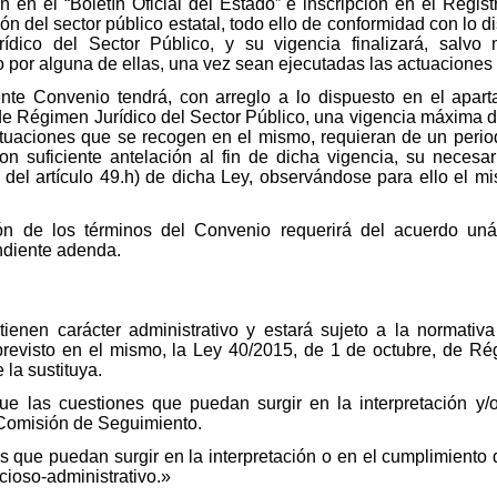
en el “Boletín Oficial del Estado” e inscripción en el Regist
 del sector público estatal, todo ello de conformidad con lo di
dico del Sector Público, y su vigencia finalizará, salvo
por alguna de ellas, una vez sean ejecutadas las actuaciones 
nte Convenio tendrá, con arreglo a lo dispuesto en el aparta
de Régimen Jurídico del Sector Público, una vigencia máxima de
ctuaciones que se recogen en el mismo, requieran de un period
on suficiente antelación al fin de dicha vigencia, su necesa
º del artículo 49.h) de dicha Ley, observándose para ello el 
n de los términos del Convenio requerirá del acuerdo uná
ndiente adenda.
ienen carácter administrativo y estará sujeto a la normativa
 previsto en el mismo, la Ley 40/2015, de 1 de octubre, de Ré
 la sustituya.
ue las cuestiones que puedan surgir en la interpretación y
 Comisión de Seguimiento.
as que puedan surgir en la interpretación o en el cumplimiento
cioso-administrativo.»