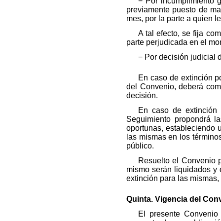
− Por incumplimiento g
previamente puesto de man
mes, por la parte a quien l
A tal efecto, se fija c
parte perjudicada en el mo
− Por decisión judicial 
En caso de extinción po
del Convenio, deberá comu
decisión.
En caso de extinción 
Seguimiento propondrá la
oportunas, estableciendo un
las mismas en los términos 
público.
Resuelto el Convenio p
mismo serán liquidados y c
extinción para las mismas, 
Quinta. Vigencia del Con
El presente Convenio 