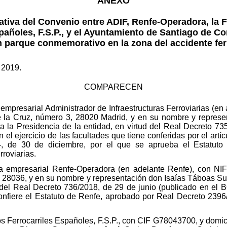
ANEXO
tiva del Convenio entre ADIF, Renfe-Operadora, la 
pañoles, F.S.P., y el Ayuntamiento de Santiago de C
 parque conmemorativo en la zona del accidente fer
 2019.
COMPARECEN
a empresarial Administrador de Infraestructuras Ferroviarias (
de la Cruz, número 3, 28020 Madrid, y en su nombre y represe
a la Presidencia de la entidad, en virtud del Real Decreto 73
l ejercicio de las facultades que tiene conferidas por el artíc
 de 30 de diciembre, por el que se aprueba el Estatuto d
rroviarias.
ica empresarial Renfe-Operadora (en adelante Renfe), con NIF
P 28036, y en su nombre y representación don Isaías Táboas Su
d del Real Decreto 736/2018, de 29 de junio (publicado en el B
 confiere el Estatuto de Renfe, aprobado por Real Decreto 239
os Ferrocarriles Españoles, F.S.P., con CIF G78043700, y domici