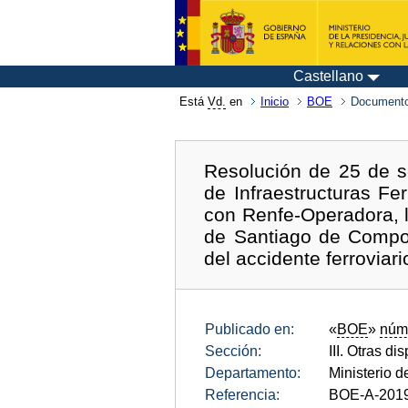
Castellano
Está
Vd.
en
Inicio
BOE
Documento
Resolución de 25 de s
de Infraestructuras Fe
con Renfe-Operadora, l
de Santiago de Compos
del accidente ferroviari
Publicado en:
«
BOE
»
núm
Sección:
III. Otras di
Departamento:
Ministerio 
Referencia:
BOE-A-201