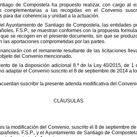
tiago de Compostela ha propuesto realizar, con cargo al ex
nes complementarias a las recogidas en el Convenio suscri
 para dar coherencia y unidad a la actuación.
del Ayuntamiento de Santiago de Compostela, las entidades pú
añoles, F.S.P., se muestran conformes con la propuesta formul
que se recogen en el presente documento, sin que se produzca
n las aportaciones comprometidas por las partes.
inanciarán con el remanente resultante de las licitaciones ll
objeto del Convenio mencionado.
miento de la disposición adicional 8.ª de la Ley 40/2015, de 
no adaptar el Convenio suscrito el 8 de septiembre de 2014 a lo
 acuerdan suscribir la presente adenda modificativa del Conven
CLÁUSULAS
es la modificación del Convenio, suscrito el 8 de septiembre d
Españoles, F.S.P., y el Ayuntamiento de Santiago de Compostela