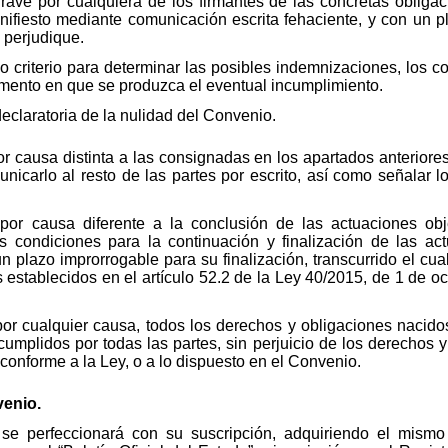
rave por cualquiera de los firmantes de las concretas obliga
ifiesto mediante comunicación escrita fehaciente, y con un p
e perjudique.
omo criterio para determinar las posibles indemnizaciones, los c
mento en que se produzca el eventual incumplimiento.
declaratoria de la nulidad del Convenio.
r causa distinta a las consignadas en los apartados anteriores
nicarlo al resto de las partes por escrito, así como señalar 
por causa diferente a la conclusión de las actuaciones ob
s condiciones para la continuación y finalización de las a
 plazo improrrogable para su finalización, transcurrido el cual
establecidos en el artículo 52.2 de la Ley 40/2015, de 1 de oct
or cualquier causa, todos los derechos y obligaciones nacidos 
umplidos por todas las partes, sin perjuicio de los derechos 
conforme a la Ley, o a lo dispuesto en el Convenio.
venio.
se perfeccionará con su suscripción, adquiriendo el mismo 