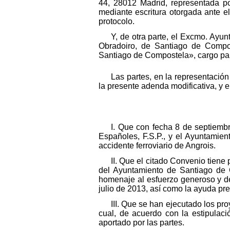
44, 28012 Madrid, representada po
mediante escritura otorgada ante 
protocolo.
Y, de otra parte, el Excmo. Ay
Obradoiro, de Santiago de Compo
Santiago de Compostela», cargo par
Las partes, en la representació
la presente adenda modificativa, y en
I. Que con fecha 8 de septiemb
Españoles, F.S.P., y el Ayuntamie
accidente ferroviario de Angrois.
II. Que el citado Convenio tiene 
del Ayuntamiento de Santiago de C
homenaje al esfuerzo generoso y de
julio de 2013, así como la ayuda pr
III. Que se han ejecutado los pr
cual, de acuerdo con la estipulaci
aportado por las partes.