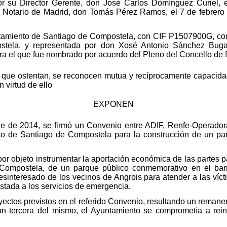
r su Director Gerente, don José Carlos Domínguez Curiel, e
el Notario de Madrid, don Tomás Pérez Ramos, el 7 de febrero
untamiento de Santiago de Compostela, con CIF P1507900G, con
stela, y representada por don Xosé Antonio Sánchez Bugal
a el que fue nombrado por acuerdo del Pleno del Concello de f
n que ostentan, se reconocen mutua y recíprocamente capacidad
 virtud de ello
EXPONEN
re de 2014, se firmó un Convenio entre ADIF, Renfe-Operadora
nto de Santiago de Compostela para la construcción de un p
por objeto instrumentar la aportación económica de las partes par
ompostela, de un parque público conmemorativo en el barri
sinteresado de los vecinos de Angrois para atender a las vícti
estada a los servicios de emergencia.
oyectos previstos en el referido Convenio, resultando un remane
ón tercera del mismo, el Ayuntamiento se comprometía a rein