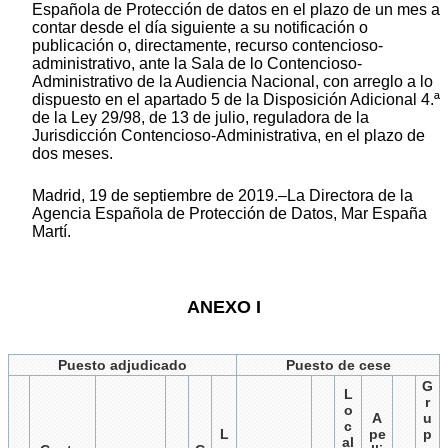
Española de Protección de datos en el plazo de un mes a
contar desde el día siguiente a su notificación o
publicación o, directamente, recurso contencioso-
administrativo, ante la Sala de lo Contencioso-
Administrativo de la Audiencia Nacional, con arreglo a lo
dispuesto en el apartado 5 de la Disposición Adicional 4.ª
de la Ley 29/98, de 13 de julio, reguladora de la
Jurisdicción Contencioso-Administrativa, en el plazo de
dos meses.
Madrid, 19 de septiembre de 2019.–La Directora de la
Agencia Española de Protección de Datos, Mar España
Martí.
ANEXO I
Puesto adjudicado
Puesto de cese
G
L
r
o
A
u
c
L
pe
p
al