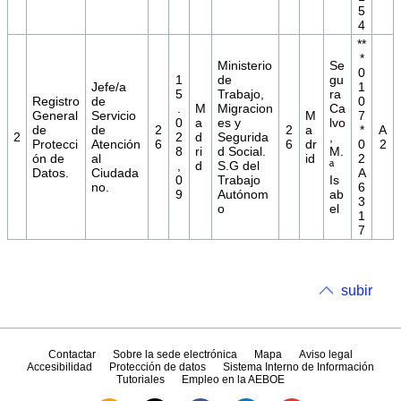
5
4
**
*
Ministerio
Se
0
1
de
gu
Jefe/a
1
5
Trabajo,
ra
Registro
de
0
.
M
Migracion
Ca
General
Servicio
M
7
0
a
es y
lvo
de
de
2
2
a
*
A
2
2
d
Segurida
,
Protecci
Atención
6
6
dr
0
2
8
ri
d Social.
M.
ón de
al
id
2
,
d
S.G del
ª
Datos.
Ciudada
A
0
Trabajo
Is
no.
6
9
Autónom
ab
3
o
el
1
7
subir
Contactar
Sobre la sede electrónica
Mapa
Aviso legal
Accesibilidad
Protección de datos
Sistema Interno de Información
Tutoriales
Empleo en la AEBOE