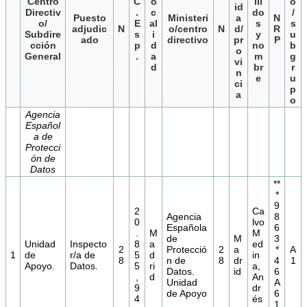
Centro
C
o
lli
o
id
Directiv
.
c
do
/
Puesto
Ministeri
a
N
o/
E
al
s
s
adjudic
N
o/centro
N
d/
R
Subdire
s
i
y
u
ado
directivo
pr
P
cción
p
d
no
b
o
General
.
a
m
g
vi
d
br
r
n
e
u
ci
p
a
o
Agencia
Español
a de
Protecci
ón de
Datos
**
*
9
2
Ca
Agencia
8
0
lvo
Española
6
.
M
M
de
M
3
Unidad
Inspecto
8
a
ed
2
Protecció
2
a
*
A
1
de
r/a de
5
d
in
8
n de
8
dr
4
1
Apoyo.
Datos.
5
ri
a,
Datos.
id
6
,
d
An
Unidad
A
9
dr
de Apoyo
6
4
és
1