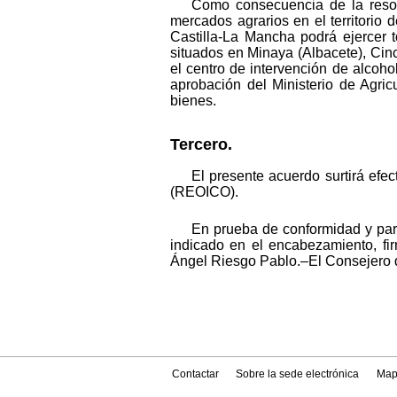
Como consecuencia de la resol
mercados agrarios en el territori
Castilla-La Mancha podrá ejercer 
situados en Minaya (Albacete), Cin
el centro de intervención de alcoh
aprobación del Ministerio de Agric
bienes.
Tercero.
El presente acuerdo surtirá efe
(REOICO).
En prueba de conformidad y para
indicado en el encabezamiento, fi
Ángel Riesgo Pablo.–El Consejero de
Contactar
Sobre la sede electrónica
Map