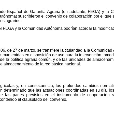
ndo Español de Garantía Agraria (en adelante, FEGA) y la 
ónoma) suscribieron el convenio de colaboración por el que 
os agrarios.
el FEGA y la Comunidad Autónoma podrían acordar la modificaci
6, de 27 de marzo, se transfiere la titularidad a la Comunidad
n mantenidas en disposición de uso para la intervención inme
n de la política agraria común, y de las unidades de almacenam
 de almacenamiento de la red básica nacional.
agrícolas y, en consecuencia, los profundos cambios normat
n determinado que las actuaciones coordinadas en su día, los
ntre las partes previstos en el instrumento de cooperación
contenido el clausulado del convenio.