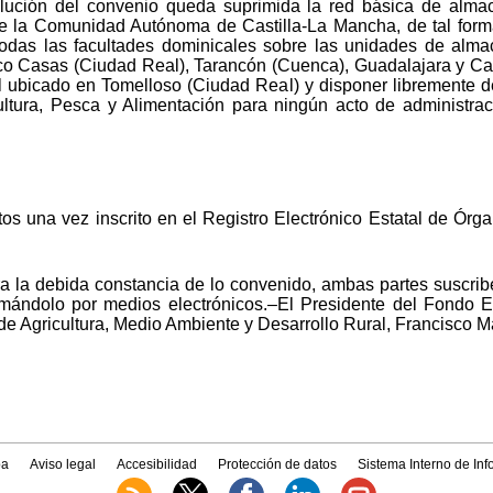
ución del convenio queda suprimida la red básica de almac
o de la Comunidad Autónoma de Castilla-La Mancha, de tal fo
todas las facultades dominicales sobre las unidades de alma
co Casas (Ciudad Real), Tarancón (Cuenca), Guadalajara y Ca
ol ubicado en Tomelloso (Ciudad Real) y disponer libremente de
ultura, Pesca y Alimentación para ningún acto de administrac
ctos una vez inscrito en el Registro Electrónico Estatal de Ó
 la debida constancia de lo convenido, ambas partes suscribe
rmándolo por medios electrónicos.–El Presidente del Fondo E
 Agricultura, Medio Ambiente y Desarrollo Rural, Francisco Ma
a
Aviso legal
Accesibilidad
Protección de datos
Sistema Interno de In