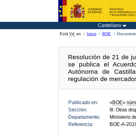
Castellano
Está
Vd.
en
Inicio
BOE
Documento
Resolución de 21 de ju
se publica el Acuerd
Autónoma de Castill
regulación de mercado
Publicado en:
«
BOE
»
núm
Sección:
III. Otras di
Departamento:
Ministerio d
Referencia:
BOE-A-2019