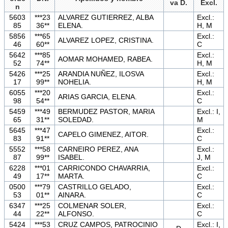
va D.
Excl.
n
5603
***23
ALVAREZ GUTIERREZ, ALBA
Excl.:
85
36**
ELENA.
H, M
5856
***65
Excl.:
ALVAREZ LOPEZ, CRISTINA.
46
60**
C
5642
***85
Excl.:
AOMAR MOHAMED, RABEA.
52
74**
H, M
5426
***25
ARANDIA NUÑEZ, ILOSVA
Excl.:
17
99**
NOHELIA.
H, M
6055
***20
Excl.:
ARIAS GARCIA, ELENA.
98
54**
C
5459
***49
BERMUDEZ PASTOR, MARIA
Excl.: I,
65
31**
SOLEDAD.
M
5645
***47
Excl.:
CAPELO GIMENEZ, AITOR.
83
91**
C
5552
***58
CARNEIRO PEREZ, ANA
Excl.:
87
99**
ISABEL.
J, M
6228
***01
CARRICONDO CHAVARRIA,
Excl.:
49
17**
MARTA.
C
0500
***79
CASTRILLO GELADO,
Excl.:
53
01**
AINARA.
C
6347
***25
COLMENAR SOLER,
Excl.:
44
22**
ALFONSO.
C
5424
***53
CRUZ CAMPOS, PATROCINIO
Excl.: I,