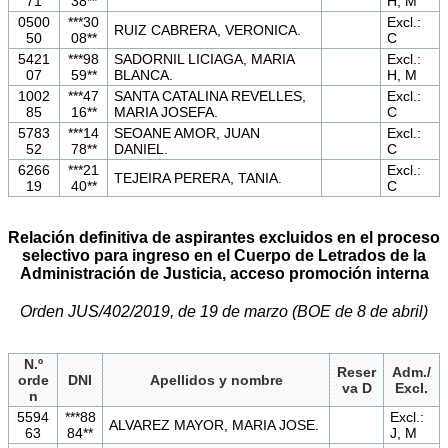
71
38**
H, M
0500
***30
Excl.:
RUIZ CABRERA, VERONICA.
50
08**
C
5421
***98
SADORNIL LICIAGA, MARIA
Excl.:
07
59**
BLANCA.
H, M
1002
***47
SANTA CATALINA REVELLES,
Excl.:
85
16**
MARIA JOSEFA.
C
5783
***14
SEOANE AMOR, JUAN
Excl.:
52
78**
DANIEL.
C
6266
***21
Excl.:
TEJEIRA PERERA, TANIA.
19
40**
C
Relación definitiva de aspirantes excluidos en el proceso
selectivo para ingreso en el Cuerpo de Letrados de la
Administración de Justicia, acceso promoción interna
Orden JUS/402/2019, de 19 de marzo (BOE de 8 de abril)
N.º
Reser
Adm./
orde
DNI
Apellidos y nombre
va D
Excl.
n
5594
***88
Excl.:
ALVAREZ MAYOR, MARIA JOSE.
63
84**
J, M