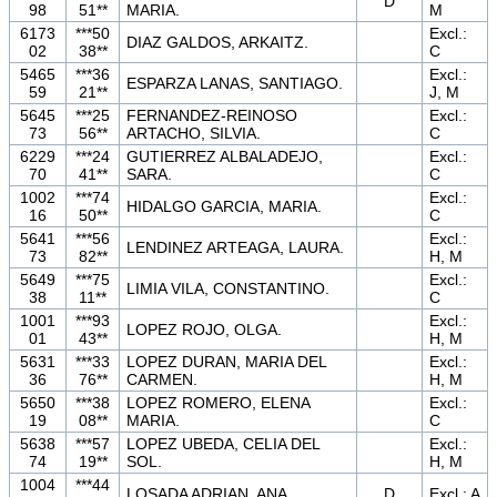
D
98
51**
MARIA.
M
6173
***50
Excl.:
DIAZ GALDOS, ARKAITZ.
02
38**
C
5465
***36
Excl.:
ESPARZA LANAS, SANTIAGO.
59
21**
J, M
5645
***25
FERNANDEZ-REINOSO
Excl.:
73
56**
ARTACHO, SILVIA.
C
6229
***24
GUTIERREZ ALBALADEJO,
Excl.:
70
41**
SARA.
C
1002
***74
Excl.:
HIDALGO GARCIA, MARIA.
16
50**
C
5641
***56
Excl.:
LENDINEZ ARTEAGA, LAURA.
73
82**
H, M
5649
***75
Excl.:
LIMIA VILA, CONSTANTINO.
38
11**
C
1001
***93
Excl.:
LOPEZ ROJO, OLGA.
01
43**
H, M
5631
***33
LOPEZ DURAN, MARIA DEL
Excl.:
36
76**
CARMEN.
H, M
5650
***38
LOPEZ ROMERO, ELENA
Excl.:
19
08**
MARIA.
C
5638
***57
LOPEZ UBEDA, CELIA DEL
Excl.:
74
19**
SOL.
H, M
1004
***44
LOSADA ADRIAN, ANA.
D
Excl.: A