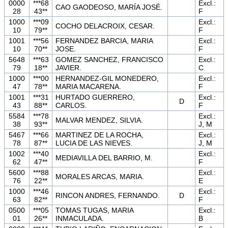
0000
***68
Excl.:
CAO GAODEOSO, MARÍA JOSÉ.
28
43**
F
1000
***09
Excl.:
COCHO DELACROIX, CESAR.
10
79**
F
1001
***56
FERNANDEZ BARCIA, MARIA
Excl.:
10
70**
JOSE.
F
5648
***63
GOMEZ SANCHEZ, FRANCISCO
Excl.:
79
18**
JAVIER.
C
1000
***00
HERNANDEZ-GIL MONEDERO,
Excl.:
47
78**
MARIA MACARENA.
F
1001
***31
HURTADO GUERRERO,
Excl.:
D
43
88**
CARLOS.
F
5584
***78
Excl.:
MALVAR MENDEZ, SILVIA.
38
93**
J, M
5467
***66
MARTINEZ DE LA ROCHA,
Excl.:
78
87**
LUCIA DE LAS NIEVES.
J, M
1002
***40
Excl.:
MEDIAVILLA DEL BARRIO, M.
62
47**
F
5600
***88
Excl.:
MORALES ARCAS, MARIA.
76
22**
E
1000
***46
Excl.:
RINCON ANDRES, FERNANDO.
D
63
82**
F
0500
***05
TOMAS TUGAS, MARIA
Excl.:
01
26**
INMACULADA.
B