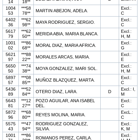
14
18**
1004
***58
Excl.:
MARTIN ABEJON, ADELA.
53
78**
C
6402
***62
Excl.:
MAYA RODRIGUEZ, SERGIO.
36
98**
C
5617
***62
Excl.:
MERIDA ABIA, MARIA BLANCA.
79
50**
H, M
1001
***86
Excl.:
MORAL DIAZ, MARIA AFRICA.
02
68**
G
5621
***88
Excl.:
MORALES ARCAS, MARIA.
97
22**
E
5650
***74
Excl.:
MOYA GONZALEZ, MARI SOL.
50
38**
H, M
5897
***08
Excl.:
MUÑOZ BLAZQUEZ, MARTA.
57
85**
C
5436
***52
Excl.: I,
OTERO DIAZ, LARA.
D
89
84**
M
5643
***12
POZO AGUILAR, ANA ISABEL
Excl.:
81
27**
DEL.
C
5872
***68
ExcL.:
REYES MOLINA, MARIA.
96
80**
C
5575
***47
RODRIGUEZ GONZALEZ,
Excl.:
43
94**
SILVIA.
K, M
1001
***86
Excl.:
ROMANOS PEREZ, CARLA.