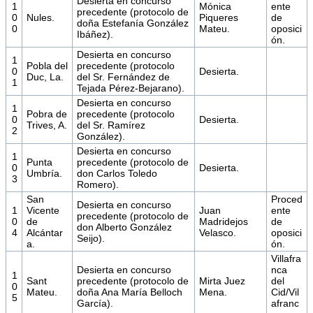
Desierta en concurso
1
Mónica
ente
precedente (protocolo de
0
Nules.
Piqueres
de
doña Estefanía González
0
Mateu.
oposici
Ibáñez).
ón.
Desierta en concurso
1
Pobla del
precedente (protocolo
0
Desierta.
Duc, La.
del Sr. Fernández de
1
Tejada Pérez-Bejarano).
Desierta en concurso
1
Pobra de
precedente (protocolo
0
Desierta.
Trives, A.
del Sr. Ramírez
2
González).
Desierta en concurso
1
Punta
precedente (protocolo de
0
Desierta.
Umbría.
don Carlos Toledo
3
Romero).
San
Proced
Desierta en concurso
1
Vicente
Juan
ente
precedente (protocolo de
0
de
Madridejos
de
don Alberto González
4
Alcántar
Velasco.
oposici
Seijo).
a.
ón.
Villafra
Desierta en concurso
nca
1
Sant
precedente (protocolo de
Mirta Juez
del
0
Mateu.
doña Ana María Belloch
Mena.
Cid/Vil
5
García).
afranc