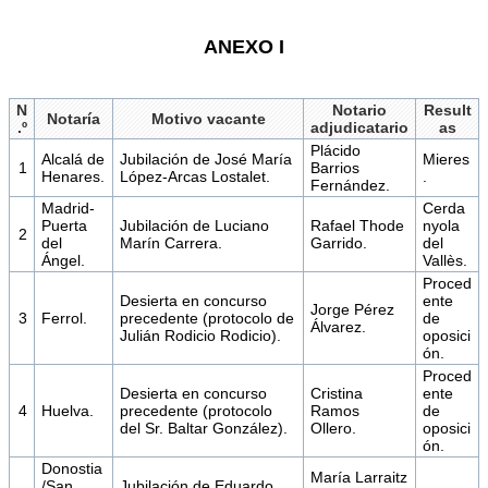
ANEXO I
N
Notario
Result
Notaría
Motivo vacante
.º
adjudicatario
as
Plácido
Alcalá de
Jubilación de José María
Mieres
1
Barrios
Henares.
López-Arcas Lostalet.
.
Fernández.
Madrid-
Cerda
Puerta
Jubilación de Luciano
Rafael Thode
nyola
2
del
Marín Carrera.
Garrido.
del
Ángel.
Vallès.
Proced
Desierta en concurso
ente
Jorge Pérez
3
Ferrol.
precedente (protocolo de
de
Álvarez.
Julián Rodicio Rodicio).
oposici
ón.
Proced
Desierta en concurso
Cristina
ente
4
Huelva.
precedente (protocolo
Ramos
de
del Sr. Baltar González).
Ollero.
oposici
ón.
Donostia
María Larraitz
/San
Jubilación de Eduardo