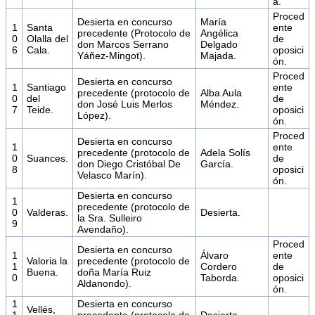
a.
Proced
Desierta en concurso
María
1
Santa
ente
precedente (Protocolo de
Angélica
0
Olalla del
de
don Marcos Serrano
Delgado
6
Cala.
oposici
Yáñez-Mingot).
Majada.
ón.
Proced
Desierta en concurso
1
Santiago
ente
precedente (protocolo de
Alba Aula
0
del
de
don José Luis Merlos
Méndez.
7
Teide.
oposici
López).
ón.
Proced
Desierta en concurso
1
ente
precedente (protocolo de
Adela Solís
0
Suances.
de
don Diego Cristóbal De
García.
8
oposici
Velasco Marín).
ón.
Desierta en concurso
1
precedente (protocolo de
0
Valderas.
Desierta.
la Sra. Sulleiro
9
Avendaño).
Proced
Desierta en concurso
1
Álvaro
ente
Valoria la
precedente (protocolo de
1
Cordero
de
Buena.
doña María Ruiz
0
Taborda.
oposici
Aldanondo).
ón.
1
Desierta en concurso
Vellés,
1
precedente (protocolo de
Desierta.