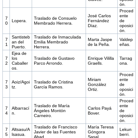
ón.
Proced
José Carlos
ente
7
Traslado de Consuelo
Lopera.
Fernández
de
0
Membrado Herrera.
Díaz.
oposici
ón.
Santisteb
Traslado de Inmaculada
7
Marta Jaspe
Valdep
an del
Emilia Membrado
1
de la Peña.
eñas.
Puerto.
Herrera.
Ejea de
7
los
Traslado de Gustavo
Enrique Vililla
Tarrag
2
Caballer
Parco Arrondo.
Graells.
ona.
os.
Proced
Miriam
ente
7
Aoiz/Agoi
Traslado de Cristina
González
de
3
tz.
García Ramos.
Ortiz.
oposici
ón.
Proced
Traslado de María
ente
7
Albarrací
Carlos Payá
Ángeles Montón
de
4
n.
Bover.
Carneiro.
oposici
ón.
Traslado de Francisco
María Teresa
7
Altsasu/A
Lekun
Javier de las Fuentes
Góngora
5
lsasua.
berri.
Abad.
Sasal.