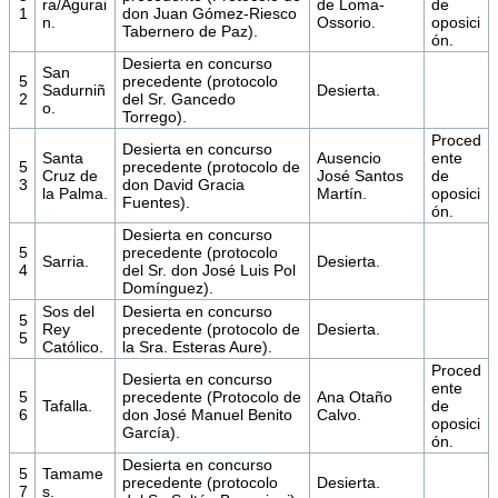
ra/Agurai
de Loma-
de
1
don Juan Gómez-Riesco
n.
Ossorio.
oposici
Tabernero de Paz).
ón.
Desierta en concurso
San
5
precedente (protocolo
Sadurniñ
Desierta.
2
del Sr. Gancedo
o.
Torrego).
Proced
Desierta en concurso
Santa
Ausencio
ente
5
precedente (protocolo de
Cruz de
José Santos
de
3
don David Gracia
la Palma.
Martín.
oposici
Fuentes).
ón.
Desierta en concurso
5
precedente (protocolo
Sarria.
Desierta.
4
del Sr. don José Luis Pol
Domínguez).
Sos del
Desierta en concurso
5
Rey
precedente (protocolo de
Desierta.
5
Católico.
la Sra. Esteras Aure).
Proced
Desierta en concurso
ente
5
precedente (Protocolo de
Ana Otaño
Tafalla.
de
6
don José Manuel Benito
Calvo.
oposici
García).
ón.
Desierta en concurso
5
Tamame
precedente (protocolo
Desierta.
7
s.