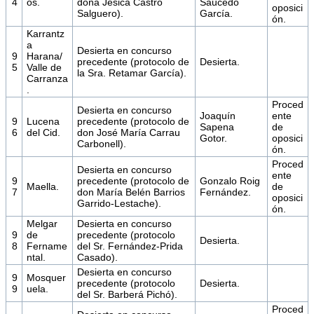
4
os.
doña Jesica Castro
Saucedo
oposici
Salguero).
García.
ón.
Karrantz
a
Desierta en concurso
9
Harana/
precedente (protocolo de
Desierta.
5
Valle de
la Sra. Retamar García).
Carranza
.
Proced
Desierta en concurso
Joaquín
ente
9
Lucena
precedente (protocolo de
Sapena
de
6
del Cid.
don José María Carrau
Gotor.
oposici
Carbonell).
ón.
Proced
Desierta en concurso
ente
9
precedente (protocolo de
Gonzalo Roig
Maella.
de
7
don María Belén Barrios
Fernández.
oposici
Garrido-Lestache).
ón.
Melgar
Desierta en concurso
9
de
precedente (protocolo
Desierta.
8
Fername
del Sr. Fernández-Prida
ntal.
Casado).
Desierta en concurso
9
Mosquer
precedente (protocolo
Desierta.
9
uela.
del Sr. Barberá Pichó).
Proced