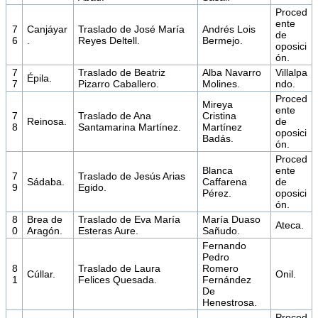
Proced
ente
7
Canjáyar
Traslado de José María
Andrés Lois
de
6
.
Reyes Deltell.
Bermejo.
oposici
ón.
7
Traslado de Beatriz
Alba Navarro
Villalpa
Épila.
7
Pizarro Caballero.
Molines.
ndo.
Proced
Mireya
ente
7
Traslado de Ana
Cristina
Reinosa.
de
8
Santamarina Martínez.
Martínez
oposici
Badás.
ón.
Proced
Blanca
ente
7
Traslado de Jesús Arias
Sádaba.
Caffarena
de
9
Egido.
Pérez.
oposici
ón.
8
Brea de
Traslado de Eva María
María Duaso
Ateca.
0
Aragón.
Esteras Aure.
Sañudo.
Fernando
Pedro
8
Traslado de Laura
Romero
Cúllar.
Onil.
1
Felices Quesada.
Fernández
De
Henestrosa.
Proced