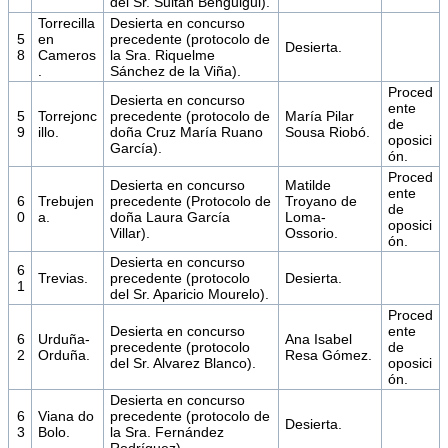
del Sr. Sultán Benguigui).
Torrecilla
Desierta en concurso
5
en
precedente (protocolo de
Desierta.
8
Cameros
la Sra. Riquelme
.
Sánchez de la Viña).
Proced
Desierta en concurso
ente
5
Torrejonc
precedente (protocolo de
María Pilar
de
9
illo.
doña Cruz María Ruano
Sousa Riobó.
oposici
García).
ón.
Proced
Desierta en concurso
Matilde
ente
6
Trebujen
precedente (Protocolo de
Troyano de
de
0
a.
doña Laura García
Loma-
oposici
Villar).
Ossorio.
ón.
Desierta en concurso
6
Trevias.
precedente (protocolo
Desierta.
1
del Sr. Aparicio Mourelo).
Proced
Desierta en concurso
ente
6
Urduña-
Ana Isabel
precedente (protocolo
de
2
Orduña.
Resa Gómez.
del Sr. Alvarez Blanco).
oposici
ón.
Desierta en concurso
6
Viana do
precedente (protocolo de
Desierta.
3
Bolo.
la Sra. Fernández
Rodríguez).