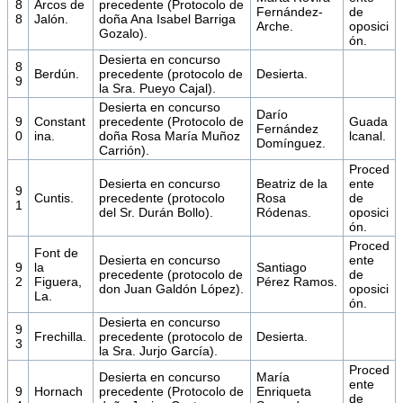
8
Arcos de
precedente (Protocolo de
Fernández-
de
8
Jalón.
doña Ana Isabel Barriga
Arche.
oposici
Gozalo).
ón.
Desierta en concurso
8
Berdún.
precedente (protocolo de
Desierta.
9
la Sra. Pueyo Cajal).
Desierta en concurso
Darío
9
Constant
precedente (Protocolo de
Guada
Fernández
0
ina.
doña Rosa María Muñoz
lcanal.
Domínguez.
Carrión).
Proced
Desierta en concurso
Beatriz de la
ente
9
Cuntis.
precedente (protocolo
Rosa
de
1
del Sr. Durán Bollo).
Ródenas.
oposici
ón.
Proced
Font de
Desierta en concurso
ente
9
la
Santiago
precedente (protocolo de
de
2
Figuera,
Pérez Ramos.
don Juan Galdón López).
oposici
La.
ón.
Desierta en concurso
9
Frechilla.
precedente (protocolo de
Desierta.
3
la Sra. Jurjo García).
Proced
Desierta en concurso
María
ente
9
Hornach
precedente (Protocolo de
Enriqueta
de