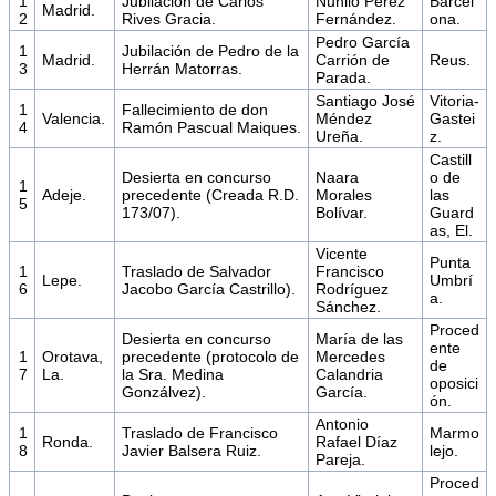
1
Jubilación de Carlos
Nunilo Pérez
Barcel
Madrid.
2
Rives Gracia.
Fernández.
ona.
Pedro García
1
Jubilación de Pedro de la
Madrid.
Carrión de
Reus.
3
Herrán Matorras.
Parada.
Santiago José
Vitoria-
1
Fallecimiento de don
Valencia.
Méndez
Gastei
4
Ramón Pascual Maiques.
Ureña.
z.
Castill
Desierta en concurso
Naara
o de
1
Adeje.
precedente (Creada R.D.
Morales
las
5
173/07).
Bolívar.
Guard
as, El.
Vicente
Punta
1
Traslado de Salvador
Francisco
Lepe.
Umbrí
6
Jacobo García Castrillo).
Rodríguez
a.
Sánchez.
Proced
Desierta en concurso
María de las
ente
1
Orotava,
precedente (protocolo de
Mercedes
de
7
La.
la Sra. Medina
Calandria
oposici
Gonzálvez).
García.
ón.
Antonio
1
Traslado de Francisco
Marmo
Ronda.
Rafael Díaz
8
Javier Balsera Ruiz.
lejo.
Pareja.
Proced