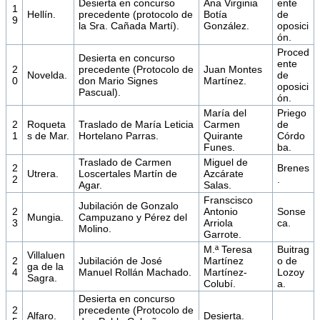
Desierta en concurso
Ana Virginia
ente
1
Hellín.
precedente (protocolo de
Botía
de
9
la Sra. Cañada Martí).
González.
oposici
ón.
Proced
Desierta en concurso
ente
2
precedente (Protocolo de
Juan Montes
Novelda.
de
0
don Mario Signes
Martínez.
oposici
Pascual).
ón.
María del
Priego
2
Roqueta
Traslado de María Leticia
Carmen
de
1
s de Mar.
Hortelano Parras.
Quirante
Córdo
Funes.
ba.
Traslado de Carmen
Miguel de
2
Brenes
Utrera.
Loscertales Martín de
Azcárate
2
.
Agar.
Salas.
Franscisco
Jubilación de Gonzalo
2
Antonio
Sonse
Mungia.
Campuzano y Pérez del
3
Arriola
ca.
Molino.
Garrote.
M.ª Teresa
Buitrag
Villaluen
2
Jubilación de José
Martínez
o de
ga de la
4
Manuel Rollán Machado.
Martínez-
Lozoy
Sagra.
Colubí.
a.
Desierta en concurso
2
precedente (Protocolo de
Alfaro.
Desierta.