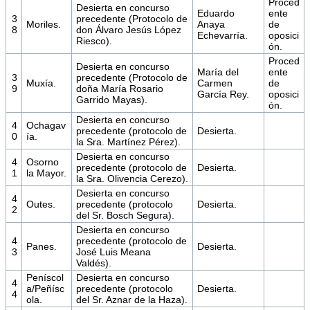
Proced
Desierta en concurso
Eduardo
ente
3
precedente (Protocolo de
Moriles.
Anaya
de
8
don Álvaro Jesús López
Echevarría.
oposici
Riesco).
ón.
Proced
Desierta en concurso
María del
ente
3
precedente (Protocolo de
Muxía.
Carmen
de
9
doña María Rosario
García Rey.
oposici
Garrido Mayas).
ón.
Desierta en concurso
4
Ochagav
precedente (protocolo de
Desierta.
0
ía.
la Sra. Martínez Pérez).
Desierta en concurso
4
Osorno
precedente (protocolo de
Desierta.
1
la Mayor.
la Sra. Olivencia Cerezo).
Desierta en concurso
4
Outes.
precedente (protocolo
Desierta.
2
del Sr. Bosch Segura).
Desierta en concurso
4
precedente (protocolo de
Panes.
Desierta.
3
José Luis Meana
Valdés).
Peníscol
Desierta en concurso
4
a/Peñísc
precedente (protocolo
Desierta.
4
ola.
del Sr. Aznar de la Haza).