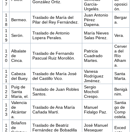
González Ortiz.
7
García-
oposici
Urgelés.
ón.
1
Juan Antonio
Traslado de María del
Bergar
1
Bermeo.
Pérez
Pilar del Rey Fernández.
a.
8
Dapena.
1
Traslado de Antonio
María Nieves
1
Serón.
Vera.
Lopera Perales.
Salas Pérez.
9
Cerver
1
Albalate
Patricia
a del
Traslado de Fernando
2
de
Cuadrado
Río
Pascual Ruiz Morollón.
0
Cinca.
Martes.
Alham
a.
1
Vanesa
Cabeza
Traslado de María José
Santa
2
Rodríguez
del Buey.
del Castillo Vico.
Marta.
1
Jiménez.
1
Puig de
Sergio
Traslado de Juan Robles
Benigà
2
Santa
Mocholí
Santos.
nim.
2
Maria, el.
Crespo.
Valencia
Santia
1
de
Traslado de Ana María
Manuel
go de
2
Alcántar
Cañada Martí.
Fidalgo Paz.
Comp
3
a.
ostela.
Bolaños
1
Traslado de Beatriz
José Manuel
de
Exced
2
Fernández de Bobadilla
Meseguer