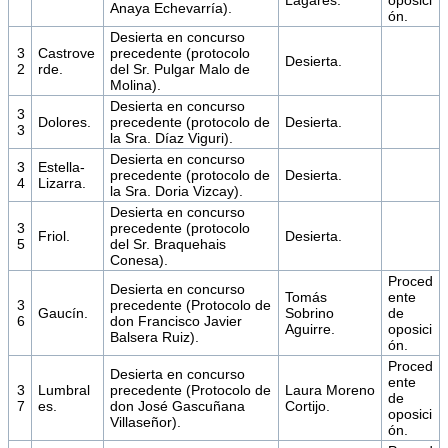
Anaya Echevarría).
ón.
Desierta en concurso
3
Castrove
precedente (protocolo
Desierta.
2
rde.
del Sr. Pulgar Malo de
Molina).
Desierta en concurso
3
Dolores.
precedente (protocolo de
Desierta.
3
la Sra. Díaz Viguri).
Desierta en concurso
3
Estella-
precedente (protocolo de
Desierta.
4
Lizarra.
la Sra. Doria Vizcay).
Desierta en concurso
3
precedente (protocolo
Friol.
Desierta.
5
del Sr. Braquehais
Conesa).
Proced
Desierta en concurso
Tomás
ente
3
precedente (Protocolo de
Gaucín.
Sobrino
de
6
don Francisco Javier
Aguirre.
oposici
Balsera Ruiz).
ón.
Proced
Desierta en concurso
ente
3
Lumbral
precedente (Protocolo de
Laura Moreno
de
7
es.
don José Gascuñana
Cortijo.
oposici
Villaseñor).
ón.