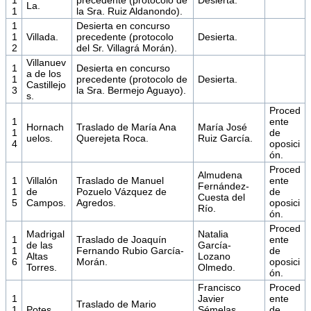
La.
1
la Sra. Ruiz Aldanondo).
1
Desierta en concurso
1
Villada.
precedente (protocolo
Desierta.
2
del Sr. Villagrá Morán).
Villanuev
1
Desierta en concurso
a de los
1
precedente (protocolo de
Desierta.
Castillejo
3
la Sra. Bermejo Aguayo).
s.
Proced
1
ente
Hornach
Traslado de María Ana
María José
1
de
uelos.
Querejeta Roca.
Ruiz García.
4
oposici
ón.
Proced
Almudena
1
Villalón
Traslado de Manuel
ente
Fernández-
1
de
Pozuelo Vázquez de
de
Cuesta del
5
Campos.
Agredos.
oposici
Río.
ón.
Proced
Madrigal
Natalia
1
Traslado de Joaquín
ente
de las
García-
1
Fernando Rubio García-
de
Altas
Lozano
6
Morán.
oposici
Torres.
Olmedo.
ón.
Francisco
Proced
1
Javier
ente
Traslado de Mario
1
Potes.
Sémelas
de