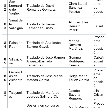
San
Clara Isabel
ente
8
Leonard
Traslado de David
Sánchez
de
2
o de
Romanos Gomara.
Tenajas.
oposici
Yagüe.
ón.
Simat de
Alfonso José
8
la
Traslado de Jaime
Herrero
Falset.
3
Valldigna
Fernández Tussy.
Pérez.
.
Proced
Marina
ente
8
Palas de
Traslado de Ana Isabel
Navarro
de
4
Rei.
Barrera Gayol.
Martínez.
oposici
ón.
Traslado de José Ramón
Gemma
Cabañ
8
Villavicio
Alvarez-Barriada
Rodríguez
aquint
5
sa.
Fernández.
Cuesta.
a.
Proced
Garrovill
ente
8
as de
Traslado de José María
Helga María
de
6
Alconéta
Mateos García.
Téllez García.
oposici
r.
ón.
Jacobo
Isla
8
Talayuel
Traslado de María de
Savona
Cristin
7
a.
Lourdes Salinero Cid.
Romero.
a.
Proced
Desierta en concurso
Marta Rovira
ente