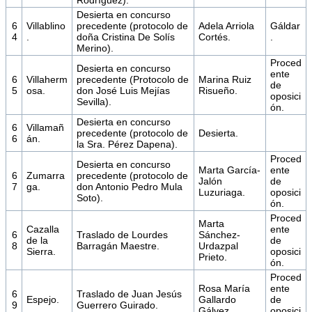
Desierta en concurso
6
Villablino
precedente (protocolo de
Adela Arriola
Gáldar
4
.
doña Cristina De Solís
Cortés.
.
Merino).
Proced
Desierta en concurso
ente
6
Villaherm
precedente (Protocolo de
Marina Ruiz
de
5
osa.
don José Luis Mejías
Risueño.
oposici
Sevilla).
ón.
Desierta en concurso
6
Villamañ
precedente (protocolo de
Desierta.
6
án.
la Sra. Pérez Dapena).
Proced
Desierta en concurso
Marta García-
ente
6
Zumarra
precedente (protocolo de
Jalón
de
7
ga.
don Antonio Pedro Mula
Luzuriaga.
oposici
Soto).
ón.
Proced
Marta
Cazalla
ente
6
Traslado de Lourdes
Sánchez-
de la
de
8
Barragán Maestre.
Urdazpal
Sierra.
oposici
Prieto.
ón.
Proced
Rosa María
ente
6
Traslado de Juan Jesús
Espejo.
Gallardo
de
9
Guerrero Guirado.
Gálvez.
oposici