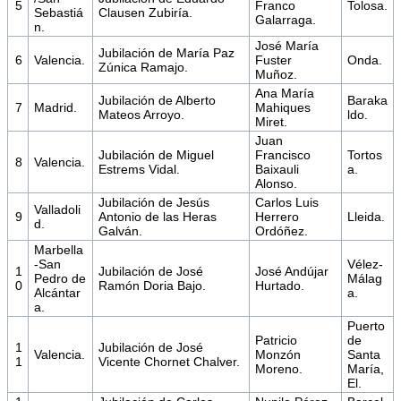
5
Franco
Tolosa.
Sebastiá
Clausen Zubiría.
Galarraga.
n.
José María
Jubilación de María Paz
6
Valencia.
Fuster
Onda.
Zúnica Ramajo.
Muñoz.
Ana María
Jubilación de Alberto
Baraka
7
Madrid.
Mahiques
Mateos Arroyo.
ldo.
Miret.
Juan
Jubilación de Miguel
Francisco
Tortos
8
Valencia.
Estrems Vidal.
Baixauli
a.
Alonso.
Jubilación de Jesús
Carlos Luis
Valladoli
9
Antonio de las Heras
Herrero
Lleida.
d.
Galván.
Ordóñez.
Marbella
-San
Vélez-
1
Jubilación de José
José Andújar
Pedro de
Málag
0
Ramón Doria Bajo.
Hurtado.
Alcántar
a.
a.
Puerto
Patricio
de
1
Jubilación de José
Valencia.
Monzón
Santa
1
Vicente Chornet Chalver.
Moreno.
María,
El.