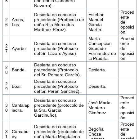
5
don Pablo Cabañero
Navarro).
Proced
Desierta en concurso
Esteban
ente
2
Arcos,
precedente (Protocolo de
Manuel
de
6
Los.
doña Rita Mercedes
García
oposici
Martínez Pérez).
Martín.
ón.
María
Proced
Desierta en concurso
Concepción
ente
2
Ayerbe.
precedente (Protocolo
Granado
de
7
del Sr. Lázaro Ayuso).
Fernández de
oposici
la Pradilla.
ón.
Desierta en concurso
2
Bande.
precedente (Protocolo
Desierta.
8
del Sr. Romero García).
Desierta en concurso
2
Boal.
precedente (Protocolo
Desierta.
9
del Sr. Perán Sánchez).
Proced
Desierta en concurso
José María
ente
3
Cantalap
precedente (protocolo de
Montero
de
0
iedra.
la Sra. García
Giménez.
oposici
Garcinuño).
ón.
Proced
Desierta en concurso
Begoña
ente
3
Carcabu
precedente (protocolo de
Choza
de
1
ey.
doña María Magdalena
Lagares.
oposici