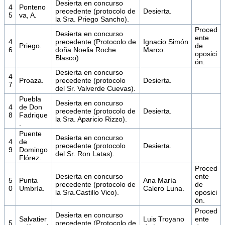
Desierta en concurso
4
Ponteno
precedente (protocolo de
Desierta.
5
va, A.
la Sra. Priego Sancho).
Proced
Desierta en concurso
ente
4
precedente (Protocolo de
Ignacio Simón
Priego.
de
6
doña Noelia Roche
Marco.
oposici
Blasco).
ón.
Desierta en concurso
4
Proaza.
precedente (protocolo
Desierta.
7
del Sr. Valverde Cuevas).
Puebla
Desierta en concurso
4
de Don
precedente (protocolo de
Desierta.
8
Fadrique
la Sra. Aparicio Rizzo).
.
Puente
Desierta en concurso
4
de
precedente (protocolo
Desierta.
9
Domingo
del Sr. Ron Latas).
Flórez.
Proced
Desierta en concurso
ente
5
Punta
Ana María
precedente (protocolo de
de
0
Umbría.
Calero Luna.
la Sra.Castillo Vico).
oposici
ón.
Proced
Desierta en concurso
Salvatier
Luis Troyano
ente
5
precedente (Protocolo de