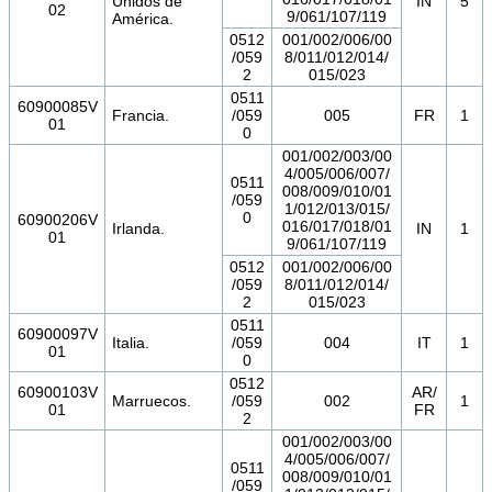
Unidos de
IN
5
02
9/061/107/119
América.
0512
001/002/006/00
/059
8/011/012/014/
2
015/023
0511
60900085V
Francia.
/059
005
FR
1
01
0
001/002/003/00
4/005/006/007/
0511
008/009/010/01
/059
1/012/013/015/
0
60900206V
016/017/018/01
Irlanda.
IN
1
01
9/061/107/119
0512
001/002/006/00
/059
8/011/012/014/
2
015/023
0511
60900097V
Italia.
/059
004
IT
1
01
0
0512
60900103V
AR/
Marruecos.
/059
002
1
01
FR
2
001/002/003/00
4/005/006/007/
0511
008/009/010/01
/059