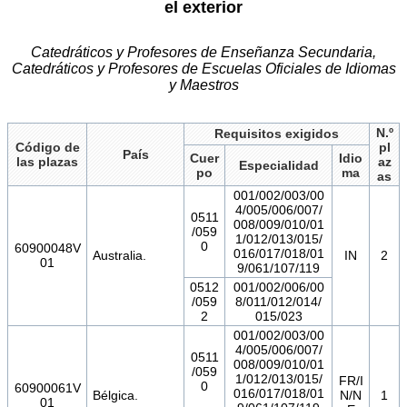
el exterior
Catedráticos y Profesores de Enseñanza Secundaria,
Catedráticos y Profesores de Escuelas Oficiales de Idiomas
y Maestros
N.º
Requisitos exigidos
Código de
pl
País
Cuer
Idio
las plazas
az
Especialidad
po
ma
as
001/002/003/00
4/005/006/007/
0511
008/009/010/01
/059
1/012/013/015/
0
60900048V
016/017/018/01
Australia.
IN
2
01
9/061/107/119
0512
001/002/006/00
/059
8/011/012/014/
2
015/023
001/002/003/00
4/005/006/007/
0511
008/009/010/01
/059
1/012/013/015/
FR/I
0
60900061V
016/017/018/01
Bélgica.
N/N
1
01