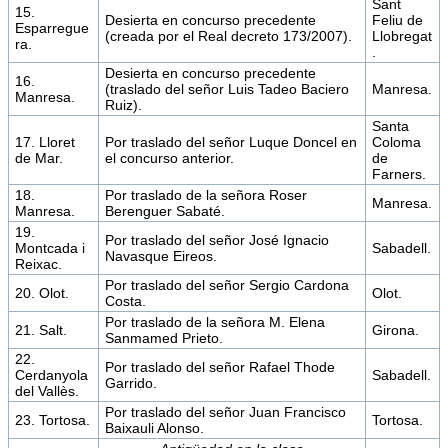
Sant
15.
Desierta en concurso precedente
Feliu de
Esparregue
(creada por el Real decreto 173/2007).
Llobregat
ra.
.
Desierta en concurso precedente
16.
(traslado del señor Luis Tadeo Baciero
Manresa.
Manresa.
Ruiz).
Santa
17. Lloret
Por traslado del señor Luque Doncel en
Coloma
de Mar.
el concurso anterior.
de
Farners.
18.
Por traslado de la señora Roser
Manresa.
Manresa.
Berenguer Sabaté.
19.
Por traslado del señor José Ignacio
Montcada i
Sabadell.
Navasque Eireos.
Reixac.
Por traslado del señor Sergio Cardona
20. Olot.
Olot.
Costa.
Por traslado de la señora M. Elena
21. Salt.
Girona.
Sanmamed Prieto.
22.
Por traslado del señor Rafael Thode
Cerdanyola
Sabadell.
Garrido.
del Vallès.
Por traslado del señor Juan Francisco
23. Tortosa.
Tortosa.
Baixauli Alonso.