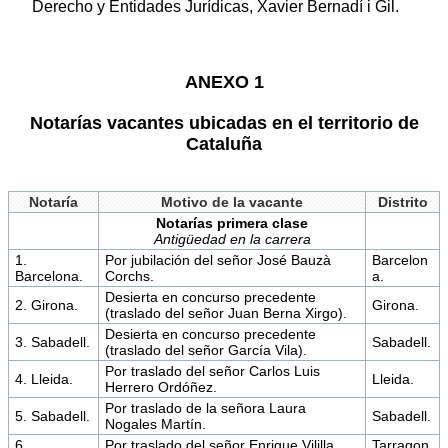
Derecho y Entidades Jurídicas, Xavier Bernadí i Gil.
ANEXO 1
Notarías vacantes ubicadas en el territorio de
Cataluña
Notaría
Motivo de la vacante
Distrito
Notarías primera clase
Antigüedad en la carrera
1.
Por jubilación del señor José Bauzà
Barcelon
Barcelona.
Corchs.
a.
Desierta en concurso precedente
2. Girona.
Girona.
(traslado del señor Juan Berna Xirgo).
Desierta en concurso precedente
3. Sabadell.
Sabadell.
(traslado del señor García Vila).
Por traslado del señor Carlos Luis
4. Lleida.
Lleida.
Herrero Ordóñez.
Por traslado de la señora Laura
5. Sabadell.
Sabadell.
Nogales Martín.
6.
Por traslado del señor Enrique Vililla
Tarragon