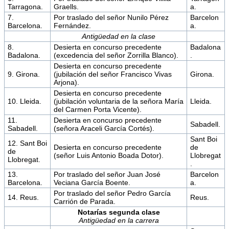
Tarragona.
Graells.
a.
7.
Por traslado del señor Nunilo Pérez
Barcelon
Barcelona.
Fernández.
a.
Antigüedad en la clase
8.
Desierta en concurso precedente
Badalona
Badalona.
(excedencia del señor Zorrilla Blanco).
.
Desierta en concurso precedente
9. Girona.
(jubilación del señor Francisco Vivas
Girona.
Arjona).
Desierta en concurso precedente
10. Lleida.
(jubilación voluntaria de la señora María
Lleida.
del Carmen Porta Vicente).
11.
Desierta en concurso precedente
Sabadell.
Sabadell.
(señora Araceli García Cortés).
Sant Boi
12. Sant Boi
Desierta en concurso precedente
de
de
(señor Luis Antonio Boada Dotor).
Llobregat
Llobregat.
.
13.
Por traslado del señor Juan José
Barcelon
Barcelona.
Veciana García Boente.
a.
Por traslado del señor Pedro García
14. Reus.
Reus.
Carrión de Parada.
Notarías segunda clase
Antigüedad en la carrera