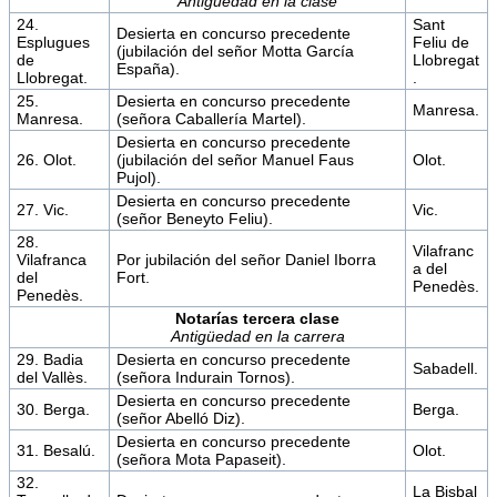
Antigüedad en la clase
24.
Sant
Desierta en concurso precedente
Esplugues
Feliu de
(jubilación del señor Motta García
de
Llobregat
España).
Llobregat.
.
25.
Desierta en concurso precedente
Manresa.
Manresa.
(señora Caballería Martel).
Desierta en concurso precedente
26. Olot.
(jubilación del señor Manuel Faus
Olot.
Pujol).
Desierta en concurso precedente
27. Vic.
Vic.
(señor Beneyto Feliu).
28.
Vilafranc
Vilafranca
Por jubilación del señor Daniel Iborra
a del
del
Fort.
Penedès.
Penedès.
Notarías tercera clase
Antigüedad en la carrera
29. Badia
Desierta en concurso precedente
Sabadell.
del Vallès.
(señora Indurain Tornos).
Desierta en concurso precedente
30. Berga.
Berga.
(señor Abelló Diz).
Desierta en concurso precedente
31. Besalú.
Olot.
(señora Mota Papaseit).
32.
La Bisbal