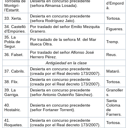
Torroella de
Desierta en concurso precedente
d’Empord
Montgrí-
(señora Almansa Losada).
à.
l’Estartit.
Desierta en concurso precedente
33. Xerta.
Tortosa.
(señora Rodríguez Jato).
34. Castelló
Por traslado del señor Emilio Mezquita
Figueres.
d’Empúries.
Granero.
35. La
Por traslado de la señora M. del Mar
Pobla de
Tremp.
Illueca Oltra.
Segur.
Por traslado del señor Alfonso José
36. Falset.
Reus.
Herrero Pérez.
Antigüedad en la clase
Desierta en concurso precedente
37. Cabrils.
Mataró.
(creada por el Real decreto 173/2007).
Desierta en concurso precedente
38. Flix.
Tortosa.
(creada por el Real decreto 173/2007).
39. La
Desierta en concurso precedente
Granoller
Garriga.
(señor Antonio Outeiriño Sánchez).
s.
Santa
40.
Desierta en concurso precedente
Coloma
Hostalric.
(señor Fortaner Torrent).
de
Farners.
41.
Desierta en concurso precedente
Tortosa.
Roquetes.
(creada por el Real decreto 173/2007).