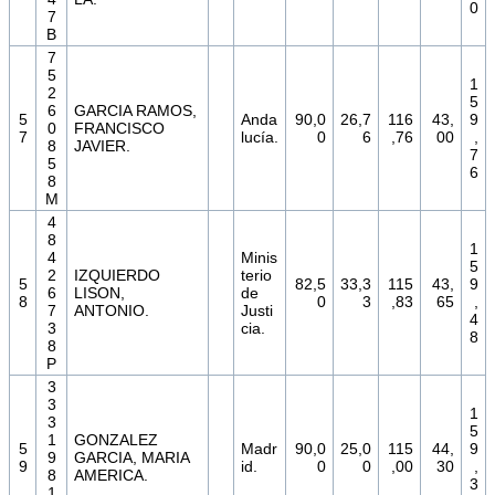
0
7
B
7
5
1
2
5
6
GARCIA RAMOS,
5
Anda
90,0
26,7
116
43,
9
0
FRANCISCO
7
lucía.
0
6
,76
00
,
8
JAVIER.
7
5
6
8
M
4
8
1
4
Minis
5
2
IZQUIERDO
terio
5
82,5
33,3
115
43,
9
6
LISON,
de
8
0
3
,83
65
,
7
ANTONIO.
Justi
4
3
cia.
8
8
P
3
3
1
3
5
1
GONZALEZ
5
Madr
90,0
25,0
115
44,
9
9
GARCIA, MARIA
9
id.
0
0
,00
30
,
8
AMERICA.
3
1