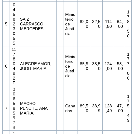
0
4
1
5
Minis
7
8
SAIZ
terio
82,0
32,5
114
64,
8
5
2
CARRASCO,
de
0
0
,50
00
,
3
MERCEDES.
Justi
5
0
cia.
0
5
S
11
7
1
Minis
8
7
terio
0
ALEGRE AMOR,
85,5
38,5
124
53,
7
6
de
4
JUDIT MARIA.
0
0
,00
00
,
Justi
9
0
cia.
2
0
F
3
0
1
6
7
5
MACHO
Cana
89,5
38,9
128
47,
5
7
8
PENCHE, ANA
rias.
0
9
,49
00
,
5
MARIA.
4
9
9
7
B
1