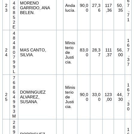
6
4
MORENO
2
Anda
90,0
27,3
117
50,
7
6
GARRIDO, ANA
3
lucía.
0
6
,36
35
,
8
BELEN.
7
5
1
2
E
4
8
1
4
Minis
6
8
terio
2
MAS CANTO,
83,0
28,3
111
56,
7
0
de
4
SILVIA.
0
7
,37
00
,
7
Justi
3
9
cia.
7
9
L
7
6
1
8
Minis
6
6
DOMINGUEZ
terio
2
90,0
33,0
123
44,
7
4
ALVAREZ,
de
5
0
0
,00
30
,
9
SUSANA.
Justi
3
9
cia.
0
3
M
2
8
1
9