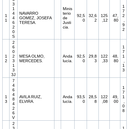
3
1
1
Minis
7
4
NAVARRO
terio
1
92,5
32,6
125
47,
2
4
GOMEZ, JOSEFA
de
1
0
2
,12
80
,
6
TERESA.
Justi
9
2
cia.
2
0
S
2
6
1
0
7
1
2
MESA OLMO,
Anda
92,5
29,8
122
48,
1
2
3
MERCEDES.
lucía.
0
3
,33
80
,
1
1
3
3
3J
7
4
1
6
7
4
1
AVILA RUIZ,
Anda
93,5
28,5
122
49,
1
8
3
ELVIRA.
lucía.
0
8
,08
00
,
4
0
2
8
6
V
2
3
1