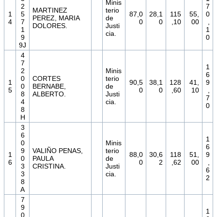
Minis
2
7
MARTINEZ
terio
1
5
87,0
28,1
115
55,
0
PEREZ, MARIA
de
4
7
0
0
,10
00
,
DOLORES.
Justi
1
1
cia.
9
0
9J
4
7
1
2
Minis
6
0
CORTES
terio
1
90,5
38,1
128
41,
9
0
BERNABE,
de
5
0
0
,60
10
,
8
ALBERTO.
Justi
7
4
cia.
0
8
H
3
6
1
0
Minis
6
9
VALIÑO PENAS,
terio
1
88,0
30,6
118
51,
9
0
PAULA
de
6
0
2
,62
00
,
3
CRISTINA.
Justi
6
3
cia.
2
8
A
7
9
1
0