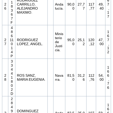
RODRIGUEZ
6
1
2
CARRILLO,
Anda
90,0
27,7
117
49,
7
8
6
ALEJANDRO
lucía.
0
7
,77
40
,
3
MAXIMO.
1
6
7
7
F
4
8
1
Minis
6
6
terio
2
11
RODRIGUEZ
95,0
25,1
120
47,
7
de
7
0
LOPEZ, ANGEL.
0
2
,12
00
,
Justi
1
1
cia.
4
2
P
3
3
1
4
6
4
2
ROS SANZ,
Nava
81,5
31,2
112
54,
6
1
8
MARIA EUGENIA.
rra.
0
6
,76
00
,
8
7
0
6
2
D
2
8
1
4
6
9
DOMINGUEZ