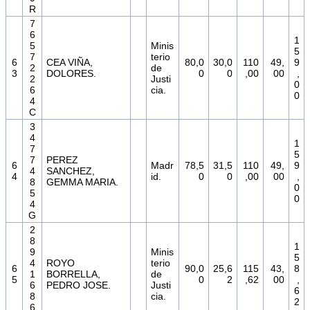
R
7
6
1
5
Minis
5
7
terio
6
CEA VIÑA,
80,0
30,0
110
49,
9
2
de
3
DOLORES.
0
0
,00
00
,
2
Justi
0
6
cia.
0
4
C
3
4
1
7
5
7
PEREZ
6
Madr
78,5
31,5
110
49,
9
4
SANCHEZ,
4
id.
0
0
,00
00
,
8
GEMMA MARIA.
0
5
0
4
G
2
8
1
9
Minis
5
4
ROYO
terio
6
90,0
25,6
115
43,
8
1
BORRELLA,
de
5
0
2
,62
00
,
6
PEDRO JOSE.
Justi
6
8
cia.
2
6