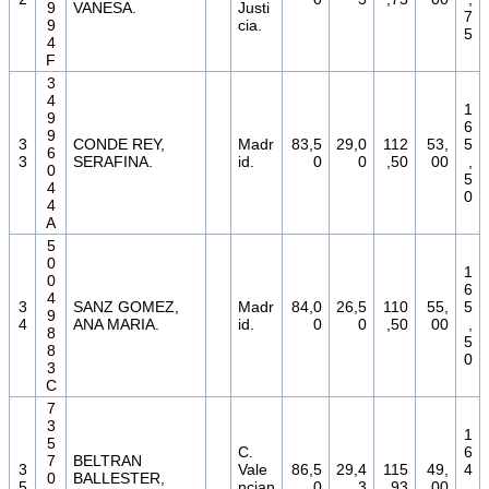
9
VANESA.
Justi
7
9
cia.
5
4
F
3
4
1
9
6
9
3
CONDE REY,
Madr
83,5
29,0
112
53,
5
6
3
SERAFINA.
id.
0
0
,50
00
,
0
5
4
0
4
A
5
0
1
0
6
4
3
SANZ GOMEZ,
Madr
84,0
26,5
110
55,
5
9
4
ANA MARIA.
id.
0
0
,50
00
,
8
5
8
0
3
C
7
3
1
5
C.
6
7
BELTRAN
3
Vale
86,5
29,4
115
49,
4
0
BALLESTER,
5
ncian
0
3
,93
00
,