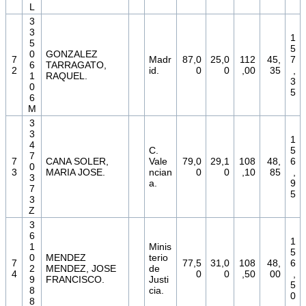
L
3
3
1
5
5
0
GONZALEZ
7
Madr
87,0
25,0
112
45,
7
6
TARRAGATO,
2
id.
0
0
,00
35
,
1
RAQUEL.
3
0
5
6
M
3
3
1
4
C.
5
7
7
CANA SOLER,
Vale
79,0
29,1
108
48,
6
0
3
MARIA JOSE.
ncian
0
0
,10
85
,
3
a.
9
7
5
3
Z
3
6
1
1
Minis
5
0
MENDEZ
terio
7
77,5
31,0
108
48,
6
2
MENDEZ, JOSE
de
4
0
0
,50
00
,
9
FRANCISCO.
Justi
5
8
cia.
0
8