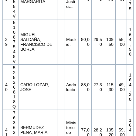
5
MARGARITA.
Justi
7
5
cia.
5
4
V
5
1
1
0
MIGUEL
6
8
3
SALDAÑA,
Madr
80,0
29,5
109
55,
4
7
9
FRANCISCO DE
id.
0
0
,50
00
,
5
BORJA.
5
4
0
8
V
5
2
1
5
6
2
4
CARO LOZAR,
Anda
88,0
27,3
115
49,
4
6
0
JOSE.
lucía.
0
0
,30
00
,
8
3
1
0
8
Q
7
6
1
3
Minis
6
6
BERMUDEZ
terio
4
77,0
28,2
105
59,
4
2
PENA, MARIA
de
1
0
0
,20
00
,