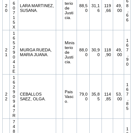
6
6
terio
2
LARA MARTINEZ,
88,5
31,1
119
49,
8
0
de
0
SUSANA.
0
6
,66
00
,
7
Justi
6
1
cia.
6
5
X
1
6
1
5
Minis
6
2
terio
2
MURGA RUEDA,
88,0
30,9
118
49,
7
9
de
1
MARIA JUANA.
0
0
,90
00
,
0
Justi
9
4
cia.
0
1
E
1
6
1
2
6
9
Pais
2
CEBALLOS
79,0
35,8
114
53,
7
0
Vasc
2
SAEZ, OLGA.
0
5
,85
00
,
9
o.
8
4
5
7
R
7
4
1
8