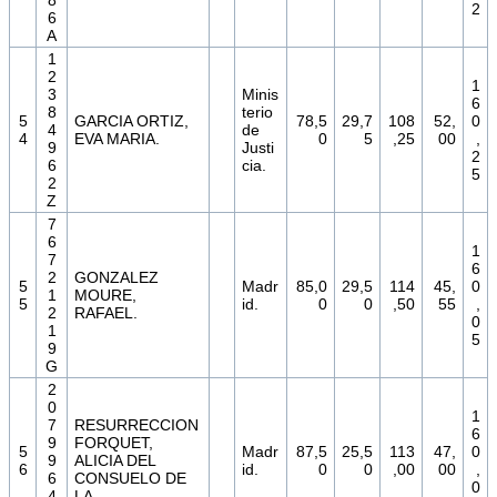
8
2
6
A
1
2
1
3
Minis
6
8
terio
5
GARCIA ORTIZ,
78,5
29,7
108
52,
0
4
de
4
EVA MARIA.
0
5
,25
00
,
9
Justi
2
6
cia.
5
2
Z
7
6
1
7
6
2
GONZALEZ
5
Madr
85,0
29,5
114
45,
0
1
MOURE,
5
id.
0
0
,50
55
,
2
RAFAEL.
0
1
5
9
G
2
0
1
7
RESURRECCION
6
9
FORQUET,
5
Madr
87,5
25,5
113
47,
0
9
ALICIA DEL
6
id.
0
0
,00
00
,
6
CONSUELO DE
0
4
LA.