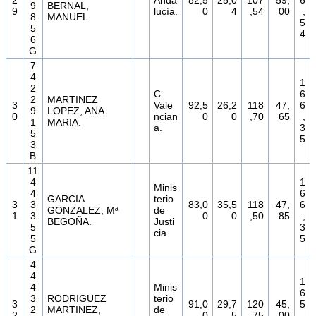
2
Anda
82,5
25,0
107
59,
6
9
BERNAL,
9
lucía.
0
4
,54
00
,
8
MANUEL.
5
5
4
6
G
7
4
1
2
C.
6
2
MARTINEZ
3
Vale
92,5
26,2
118
47,
6
9
LOPEZ, ANA
0
ncian
0
0
,70
65
,
1
MARIA.
a.
3
5
5
3
B
11
4
1
Minis
4
6
GARCIA
terio
3
3
83,0
35,5
118
47,
6
GONZALEZ, Mª
de
1
3
0
0
,50
85
,
BEGOÑA.
Justi
5
3
cia.
5
5
G
4
4
1
4
Minis
6
3
RODRIGUEZ
terio
3
91,0
29,7
120
45,
5
2
MARTINEZ,
de
2
0
5
,75
00
,