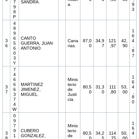
7
SANDRA.
a.
9
9
3
8
P
4
8
1
9
6
6
CANTO
3
Cana
87,0
34,9
121
42,
4
5
GUERRA, JUAN
6
rias.
0
7
,97
90
,
6
ANTONIO.
8
0
7
3
Y
7
4
1
6
Minis
6
6
MARTINEZ
terio
3
80,5
31,3
111
53,
4
6
JIMENEZ,
de
7
0
0
,80
00
,
3
MIGUEL.
Justi
8
7
cia.
0
4
W
0
9
1
7
Minis
6
9
CUBERO
terio
3
80,5
34,2
114
50,
4
1
GONZALEZ,
de
8
0
5
,75
00
,