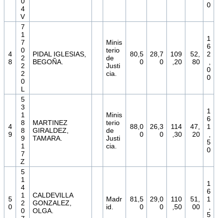
0
0
4
V
7
1
1
7
Minis
6
0
terio
4
PIDAL IGLESIAS,
80,5
28,7
109
52,
2
2
de
8
BEGOÑA.
0
0
,20
80
,
2
Justi
0
2
cia.
0
0
L
5
3
1
1
Minis
6
8
MARTINEZ
terio
4
88,0
26,3
114
47,
1
8
GIRALDEZ,
de
9
0
0
,30
20
,
9
TAMARA.
Justi
5
1
cia.
0
7
Z
5
1
1
4
6
1
CALDEVILLA
5
Madr
81,5
29,0
110
51,
1
2
GONZALEZ,
0
id.
0
0
,50
00
,
0
OLGA.
5