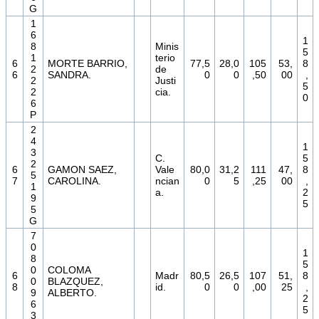
G
1
6
1
8
Minis
5
1
terio
6
MORTE BARRIO,
77,5
28,0
105
53,
8
2
de
6
SANDRA.
0
0
,50
00
,
2
Justi
5
2
cia.
0
6
P
2
4
1
3
C.
5
2
6
GAMON SAEZ,
Vale
80,0
31,2
111
47,
8
5
7
CAROLINA.
ncian
0
5
,25
00
,
1
a.
2
9
5
5
G
7
0
1
8
5
0
COLOMA
6
Madr
80,5
26,5
107
51,
8
0
BLAZQUEZ,
8
id.
0
0
,00
25
,
9
ALBERTO.
2
6
5
3