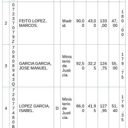
0
7
1
2
8
3
FEITO LOPEZ,
Madr
90,0
43,0
133
47,
0
2
7
MARCOS.
id.
0
0
,00
00
,
0
0
7
0
9
Z
7
0
1
8
Minis
7
0
terio
GARCIA GARCIA,
92,5
32,2
124
55,
9
3
8
de
JOSE MANUEL.
0
5
,75
00
,
9
Justi
7
4
cia.
5
3
Q
7
2
1
0
Minis
7
7
terio
LOPEZ GARCIA,
86,0
41,9
127
51,
9
4
7
D
de
ISABEL.
0
5
,95
40
,
4
Justi
3
8
cia.
5
0
B