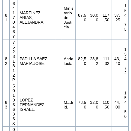
6
1
4
Minis
5
1
MARTINEZ
terio
8
87,5
30,0
117
37,
4
7
ARIAS,
de
1
0
0
,50
25
,
0
ALEJANDRA.
Justi
7
4
cia.
5
6
Y
7
5
1
2
5
3
8
PADILLA SAEZ,
Anda
82,5
28,8
111
43,
4
1
2
MARIA JOSE.
lucía.
0
2
,32
40
,
8
7
1
2
2
P
5
0
1
1
5
9
LOPEZ
8
Madr
78,5
32,0
110
44,
4
6
FERNANDEZ,
3
id.
0
0
,50
00
,
6
ISRAEL.
5
3
0
6
X
0