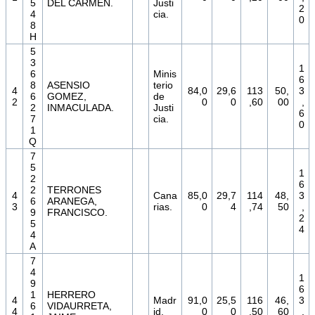
5
DEL CARMEN.
Justi
2
4
cia.
0
8
H
5
3
1
6
Minis
6
8
ASENSIO
terio
4
84,0
29,6
113
50,
3
6
GOMEZ,
de
2
0
0
,60
00
,
2
INMACULADA.
Justi
6
7
cia.
0
1
Q
7
5
1
2
6
2
TERRONES
4
Cana
85,0
29,7
114
48,
3
6
ARANEGA,
3
rias.
0
4
,74
50
,
9
FRANCISCO.
2
5
4
4
A
7
4
1
9
6
1
HERRERO
4
Madr
91,0
25,5
116
46,
3
6
VIDAURRETA,
4
id.
0
0
,50
60
,