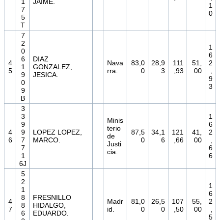
1
JAIME.
1
7
0
5
T
7
2
1
0
6
6
DIAZ
4
Nava
83,0
28,9
111
51,
2
1
GONZALEZ,
5
rra.
0
3
,93
00
,
9
JESICA.
9
0
3
9
B
3
3
1
Minis
9
6
terio
4
9
LOPEZ LOPEZ,
87,5
34,1
121
41,
2
de
6
7
MARCO.
0
6
,66
00
,
Justi
7
6
cia.
1
6
6J
5
2
1
1
6
8
FRESNILLO
4
Madr
81,0
26,5
107
55,
2
8
HIDALGO,
7
id.
0
0
,50
00
,
6
EDUARDO.
5