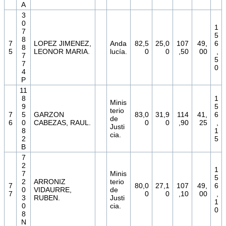
A
3
0
1
7
5
8
7
LOPEZ JIMENEZ,
Anda
82,5
25,0
107
49,
6
8
5
LEONOR MARIA.
lucía.
0
0
,50
00
,
7
5
7
0
4
P
11
8
1
Minis
9
5
terio
7
5
GARZON
83,0
31,9
114
41,
6
de
6
0
CABEZAS, RAUL.
0
0
,90
25
,
Justi
8
1
cia.
2
5
B
7
2
1
7
Minis
5
2
ARRONIZ
terio
7
80,0
27,1
107
49,
6
0
VIDAURRE,
de
7
0
0
,10
00
,
3
RUBEN.
Justi
1
0
cia.
0
8
N