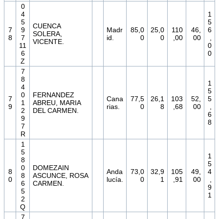
0
4
1
5
5
CUENCA
7
9
Madr
85,0
25,0
110
46,
6
SOLERA,
8
7
id.
0
0
,00
00
,
VICENTE.
11
0
6
0
Z
7
8
1
4
5
0
FERNANDEZ
7
Cana
77,5
26,1
103
52,
5
1
ABREU, MARIA
9
rias.
0
8
,68
00
,
2
DEL CARMEN.
6
9
8
7
R
1
5
1
8
5
0
DOMEZAIN
8
Anda
73,0
32,9
105
49,
4
8
ASCUNCE, ROSA
0
lucía.
0
1
,91
00
,
6
CARMEN.
9
5
1
2
Q
7