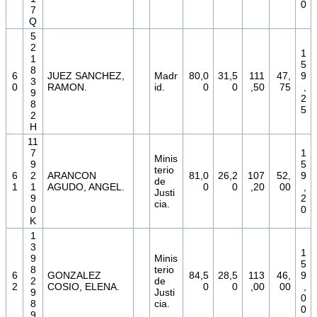
0
7
Q
5
2
1
1
5
8
6
JUEZ SANCHEZ,
Madr
80,0
31,5
111
47,
9
3
0
RAMON.
id.
0
0
,50
75
,
9
2
8
5
2
H
11
7
1
Minis
9
5
terio
6
2
ARANCON
81,0
26,2
107
52,
9
de
1
1
AGUDO, ANGEL.
0
0
,20
00
,
Justi
9
2
cia.
0
0
K
1
3
1
9
Minis
5
8
terio
6
GONZALEZ
84,5
28,5
113
46,
9
2
de
2
COSIO, ELENA.
0
0
,00
00
,
9
Justi
0
8
cia.
0
9