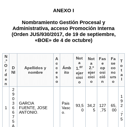
ANEXO I
Nombramiento Gestión Procesal y
Administrativa, acceso Promoción Interna
(Orden JUS/930/2017, de 19 de septiembre,
«BOE» de 4 de octubre)
N
Not
A
Not
Fas
Fa
.º
T
a
c
a
e
se
O
o
er
D
Apellidos y
c
Ámb
2.º
op
co
1.
r
t
NI
nombre
e
ito
ejer
osi
nc
ejer
d
a
s
cici
ció
urs
cici
e
l
o
o
n
o
o
n
2
9
1
0
9
3
GARCIA
Pais
93,5
34,2
127
65,
2
1
6
FUENTE, JOSE
Vasc
0
5
,75
00
,
6
ANTONIO.
o.
7
7
5
5
A