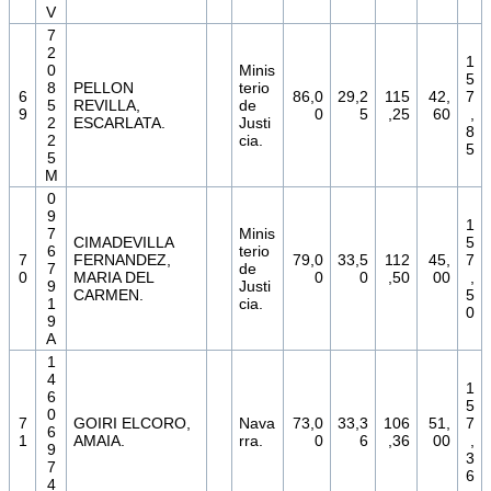
V
7
2
1
0
Minis
5
8
PELLON
terio
6
86,0
29,2
115
42,
7
5
REVILLA,
de
9
0
5
,25
60
,
2
ESCARLATA.
Justi
8
2
cia.
5
5
M
0
9
1
7
Minis
CIMADEVILLA
5
6
terio
7
FERNANDEZ,
79,0
33,5
112
45,
7
7
de
0
MARIA DEL
0
0
,50
00
,
9
Justi
CARMEN.
5
1
cia.
0
9
A
1
4
1
6
5
0
7
GOIRI ELCORO,
Nava
73,0
33,3
106
51,
7
6
1
AMAIA.
rra.
0
6
,36
00
,
9
3
7
6
4