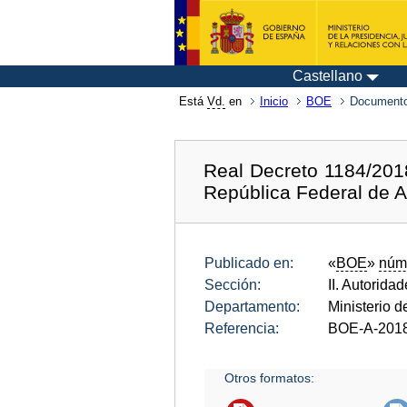
Castellano
Está
Vd.
en
Inicio
BOE
Documento
Real Decreto 1184/201
República Federal de 
Publicado en:
«
BOE
»
núm
Sección:
II. Autorida
Departamento:
Ministerio 
Referencia:
BOE-A-201
Otros formatos: